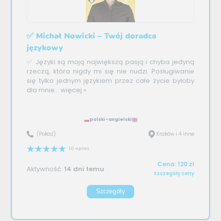
✅ Michał Nowicki – Twój doradca
językowy
✅ Języki są moją największą pasją i chyba jedyną
rzeczą, która nigdy mi się nie nudzi. Posługiwanie
się tylko jednym językiem przez całe życie byłoby
dla mnie...
więcej »
polski–angielski
(Pokaż)
Kraków i 4 inne
10 opinii
Cena: 120 zł
Aktywność:
14 dni temu
Szczegóły ceny
Szczegóły