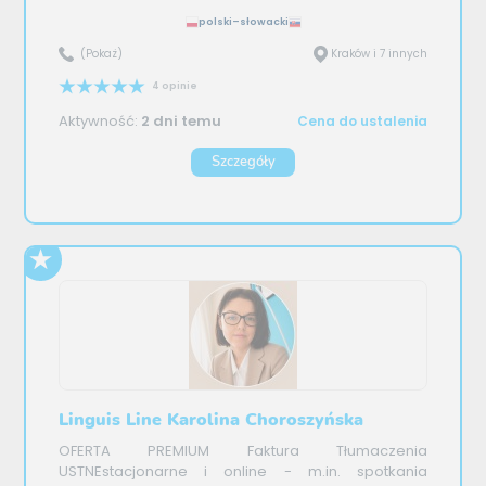
polski–słowacki
(Pokaż)
Kraków i 7 innych
4 opinie
Aktywność:
2 dni temu
Cena do ustalenia
Szczegóły
Linguis Line Karolina Choroszyńska
OFERTA PREMIUM Faktura Tłumaczenia
USTNEstacjonarne i online - m.in. spotkania