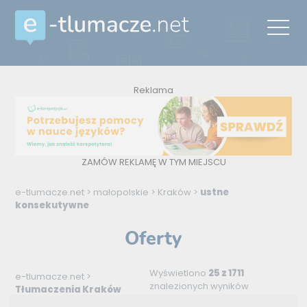
Reklama
ZAMÓW REKLAMĘ W TYM MIEJSCU
e-tlumacze.net
>
małopolskie
>
Kraków
>
ustne
konsekutywne
Oferty
Wyświetlono
25 z 1711
e-tlumacze.net
>
znalezionych wyników
Tłumaczenia Kraków