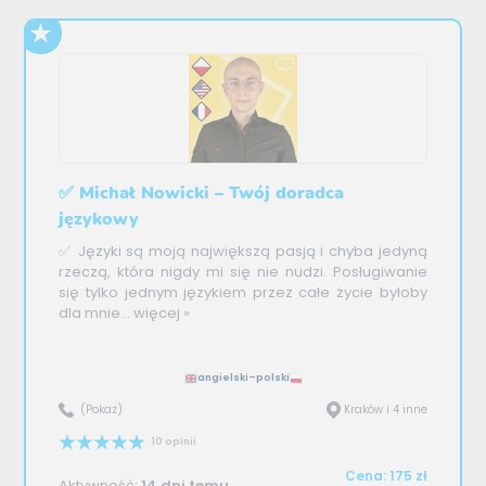
✅ Michał Nowicki – Twój doradca
językowy
✅ Języki są moją największą pasją i chyba jedyną
rzeczą, która nigdy mi się nie nudzi. Posługiwanie
się tylko jednym językiem przez całe życie byłoby
dla mnie...
więcej »
angielski–polski
(Pokaż)
Kraków i 4 inne
10 opinii
Cena: 175 zł
Aktywność:
14 dni temu