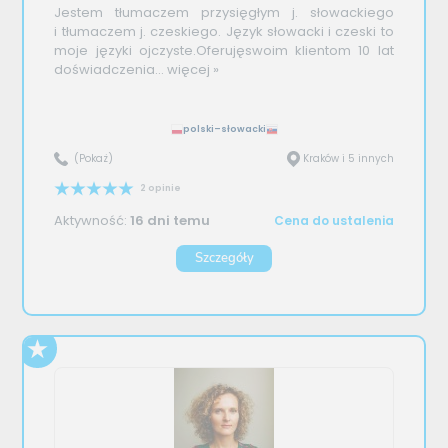
Jestem tłumaczem przysięgłym j. słowackiego
i tłumaczem j. czeskiego. Język słowacki i czeski to
moje języki ojczyste.Oferujęswoim klientom 10 lat
doświadczenia...
więcej »
polski–słowacki
(Pokaż)
Kraków i 5 innych
2 opinie
Aktywność:
16 dni temu
Cena do ustalenia
Szczegóły