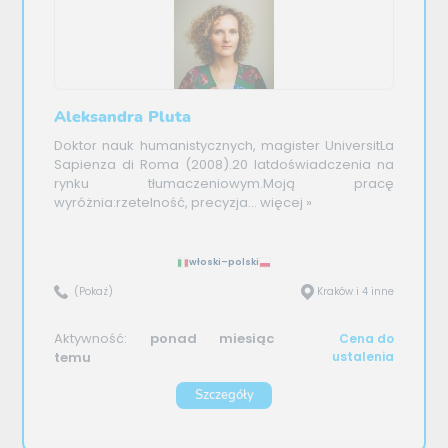
Aleksandra Pluta
Doktor nauk humanistycznych, magister UniversitLa
Sapienza di Roma (2008).20 latdoświadczenia na
rynku tłumaczeniowym.Moją pracę
wyróżnia:rzetelność, precyzja...
więcej »
włoski–polski
(Pokaż)
Kraków i 4 inne
Aktywność:
ponad miesiąc
Cena do
temu
ustalenia
Szczegóły