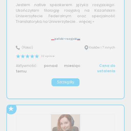
Jestem native speakerem języka rosyjskiego.
Ukończyłam filologię rosyjską na Kazańskim
Uniwersytecie Federalnym oraz specjalność
Translatoryka na Uniwersytecie...
więcej »
polski–rosyjski
(Pokaż)
Kraków i 7 innych
32 opinie
Aktywność:
ponad miesiąc
Cena do
temu
ustalenia
Szczegóły