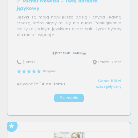
✅ Michał Nowicki – Twój doradca
językowy
Języki są moją największą pasją i chyba jedyną
rzeczą, która nigdy mi się nie nudzi. Posługiwanie
się tylko jednym językiem przez całe życie byłoby
dla mnie...
więcej »
francuski–polski
(Pokaż)
Kraków i 4 inne
10 opinii
Cena: 100 zł
Aktywność:
14 dni temu
Szczegóły ceny
Szczegóły