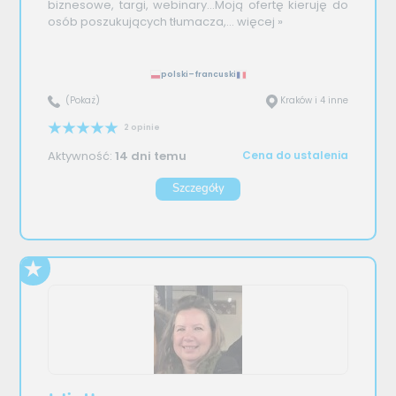
biznesowe, targi, webinary...Moją ofertę kieruję do
osób poszukujących tłumacza,...
więcej »
polski–francuski
(Pokaż)
Kraków i 4 inne
2 opinie
Aktywność:
14 dni temu
Cena do ustalenia
Szczegóły