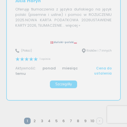
Julia Horyn
Oferuję tłumaczenia z języka duńskiego na język
polski (pisemne i ustne) i pomoc w ROZLICZENIU
2025.NOWA KARTA PODATKOWA 2026USTAWIENIE
KARTY 2026, TŁUMACZENIE...
więcej »
duński–polski
(Pokaż)
Kraków i 7 innych
1 opinia
Aktywność:
ponad miesiąc
Cena do
temu
ustalenia
Szczegóły
1
2
3
4
5
6
7
8
9
10