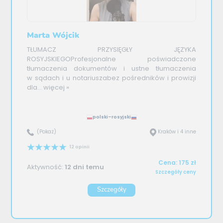
Marta Wójcik
TŁUMACZ PRZYSIĘGŁY JĘZYKA
ROSYJSKIEGOProfesjonalne poświadczone
tłumaczenia dokumentów i ustne tłumaczenia
w sądach i u notariuszabez pośredników i prowizji
dla...
więcej »
polski–rosyjski
(Pokaż)
Kraków i 4 inne
12 opinii
Cena: 175 zł
Aktywność:
12 dni temu
Szczegóły ceny
Szczegóły