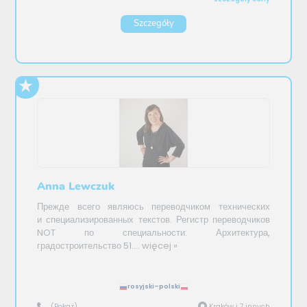
Szczegóły
Anna Lewczuk
Прежде всего являюсь переводчиком технических
и специализированных текстов. Регистр переводчиков
NOT по специальности: Архитектура,
градостроительство 51....
więcej »
rosyjski–polski
(Pokaż)
Kraków i 7 innych