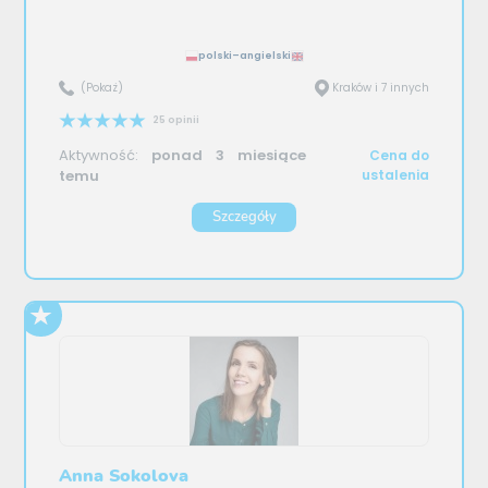
polski–angielski
(Pokaż)
Kraków i 7 innych
25 opinii
Aktywność:
ponad 3 miesiące
Cena do
temu
ustalenia
Szczegóły
Anna Sokolova