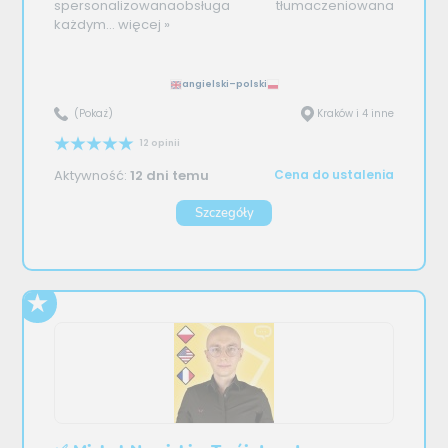
spersonalizowanaobsługa tłumaczeniowana
każdym...
więcej »
angielski–polski
(Pokaż)
Kraków i 4 inne
12 opinii
Aktywność:
12 dni temu
Cena do ustalenia
Szczegóły