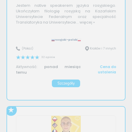
Jestem native speakerem języka rosyjskiego.
Ukończyłam filologię rosyjską na Kazańskim
Uniwersytecie Federalnym oraz specjalność
Translatoryka na Uniwersytecie...
więcej »
rosyjski–polski
(Pokaż)
Kraków i 7 innych
32 opinie
Aktywność:
ponad miesiąc
Cena do
temu
ustalenia
Szczegóły