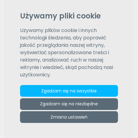
Ustne konsekutywne
Używamy pliki cookie
Tłumaczenie ustne konsekutywne to takie, które
Używamy plików cookie i innych
następuje po tym, gdy mówca kończy przemówienie.
technologii śledzenia, aby poprawić
Tłumacz, najczęściej korzystając ze sporządzonych
przez siebie notatek, ma za zadanie odtworzyć
jakość przeglądania naszej witryny,
wypowiedź przedmówcy. Ten typ tłumaczenia stosuje
wyświetlać spersonalizowane treści i
się, gdy mowa dotyczy tematów specjalistycznych, a
reklamy, analizować ruch w naszej
także na przykład w trakcie wycieczek.
witrynie i wiedzieć, skąd pochodzą nasi
użytkownicy.
Na język
Wybierz język
Na język
Zgadzam się na wszystkie
Wybierz język
Daty aktualizacji (od najnowszej)
Zgadzam się na niezbędne
Wybierz typ sortowania
Zmiana ustawień
Wyróżnione oferty
1
2
3
4
5
6
7
8
9
10