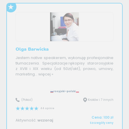
Olga Barwicka
Jestem native speakerem, wykonuję profesjonalne
tłumaczenia. Specjalizacje:rękopisy starorosyjskie
z XVIII i XIX wieku (od 50zł/akt), prawo, umowy,
marketing...
więcej »
rosyjski–polski
(Pokaż)
Kraków i 7 innych
44 opinie
Cena: 100 zł
Aktywność:
wczoraj
Szczegóły ceny