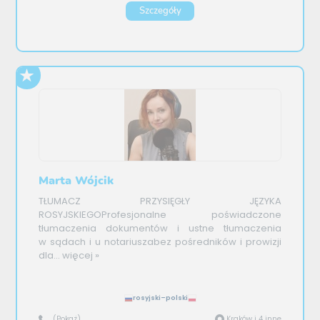
Szczegóły
Marta Wójcik
TŁUMACZ PRZYSIĘGŁY JĘZYKA
ROSYJSKIEGOProfesjonalne poświadczone
tłumaczenia dokumentów i ustne tłumaczenia
w sądach i u notariuszabez pośredników i prowizji
dla...
więcej »
rosyjski–polski
(Pokaż)
Kraków i 4 inne