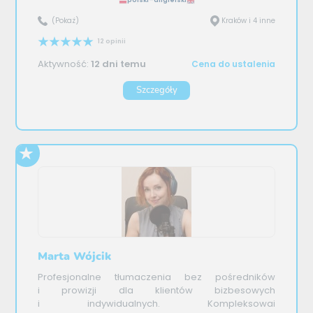
polski–angielski
(Pokaż)
Kraków i 4 inne
12 opinii
Aktywność:
12 dni temu
Cena do ustalenia
Szczegóły
Marta Wójcik
Profesjonalne tłumaczenia bez pośredników
i prowizji dla klientów bizbesowych
i indywidualnych. Kompleksowai