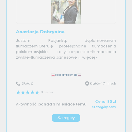
Anastazja Dobrynina
Jestem Rosjanką, dyplomowanym
tłumaczem.Oferuję profesjonalne tłumaczenia
polsko-rosyjskie, rosyjsko-polskie:-tłumaczenia
zwykłe-tłumaczenia biznesowe i...
więcej »
polski–rosyjski
(Pokaż)
Kraków i 7 innych
3 opinie
Cena: 80 zł
Aktywność:
ponad 3 miesiące temu
Szczegóły ceny
Szczegóły