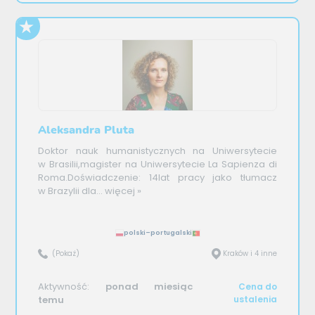
Aleksandra Pluta
Doktor nauk humanistycznych na Uniwersytecie
w Brasilii,magister na Uniwersytecie La Sapienza di
Roma.Doświadczenie: 14lat pracy jako tłumacz
w Brazylii dla...
więcej »
polski–portugalski
(Pokaż)
Kraków i 4 inne
Aktywność:
ponad miesiąc
Cena do
temu
ustalenia