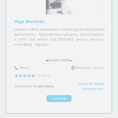
Olga Barwicka
Jestem native speakerem, wykonuję profesjonalne
tłumaczenia. Specjalizacje:rękopisy starorosyjskie
z XVIII i XIX wieku (od 50zł/akt), prawo, umowy,
marketing...
więcej »
rosyjski–polski
(Pokaż)
Warszawa i 7 innych
44 opinie
Cena: 15–100 zł
Aktywność:
5 dni temu
Szczegóły ceny
Szczegóły