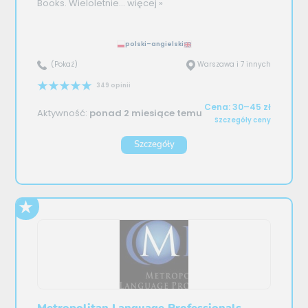
Books. Wieloletnie...
więcej »
polski–angielski
(Pokaż)
Warszawa i 7 innych
349 opinii
Cena: 30–45 zł
Aktywność:
ponad 2 miesiące temu
Szczegóły ceny
Szczegóły