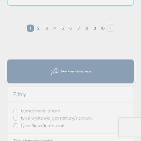
1
2
3
4
5
6
7
8
9
10
Załóż konto i dodaj ofertę
Filtry
tłumaczenia online
tylko wystawiający faktury/rachunki
tylko Biura tłumaczeń
Typ tłumaczenia