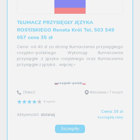
TŁUMACZ PRZYSIĘGŁY JĘZYKA
ROSYJSKIEGO Renata Król Tel. 503 549
057 cena 35 zł
Cena: od 40 zł za stronę tłumaczenia przysięgłego
rosyjsko-polskiego. Wykonuję tłumaczenia
przysięgłe ;z języka rosyjskiego oraz tłumaczenia
przysięgłe z języka...
więcej »
rosyjski–polski
(Pokaż)
Warszawa i 7 innych
8 opinii
Cena: 35 zł
Aktywność:
dzisiaj
Szczegóły ceny
Szczegóły