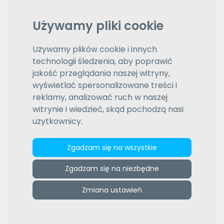
Wybierz język
Na język
Używamy pliki cookie
Wybierz język
Daty aktualizacji (od najnowszej)
Wybierz typ sortowania
Używamy plików cookie i innych
technologii śledzenia, aby poprawić
jakość przeglądania naszej witryny,
Wyróżnione oferty
wyświetlać spersonalizowane treści i
1
2
3
4
5
6
7
8
9
10
reklamy, analizować ruch w naszej
witrynie i wiedzieć, skąd pochodzą nasi
użytkownicy.
Zgadzam się na wszystkie
Zgadzam się na niezbędne
Zmiana ustawień
Great School
Szanowni Państwo,Jestemprofesjonalnym
tłumaczem języka angielskiegoz ponad15-