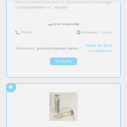
letnimdoświadczeniem w tłumaczeniu wszelkiego
rodzaju tekstów:- z...
więcej »
polski–angielski
(Pokaż)
Warszawa i 7 innych
Cena: 15–25 zł
Aktywność:
ponad miesiąc temu
Szczegóły ceny
Szczegóły