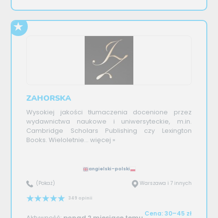
ZAHORSKA
Wysokiej jakości tłumaczenia docenione przez
wydawnictwa naukowe i uniwersyteckie, m.in.
Cambridge Scholars Publishing czy Lexington
Books. Wieloletnie...
więcej »
angielski–polski
(Pokaż)
Warszawa i 7 innych
349 opinii
Cena: 30–45 zł
Aktywność:
ponad 2 miesiące temu