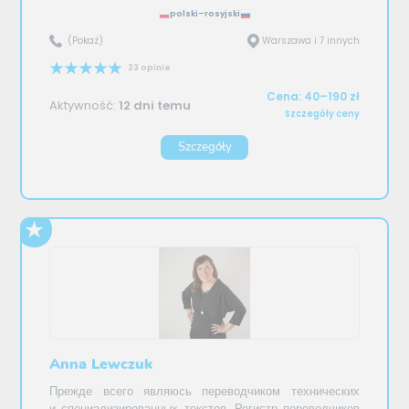
polski–rosyjski
(Pokaż)
Warszawa i 7 innych
23 opinie
Cena: 40–190 zł
Aktywność:
12 dni temu
Szczegóły ceny
Szczegóły
Anna Lewczuk
Прежде всего являюсь переводчиком технических
и специализированных текстов. Регистр переводчиков