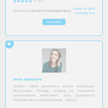
25 opinii
Cena: 12–25 zł
Aktywność:
ponad 3 miesiące temu
Szczegóły ceny
Szczegóły
Anna Sokolova
Jestem native speakerem języka rosyjskiego.
Ukończyłam filologię rosyjską na Kazańskim
Uniwersytecie Federalnym oraz specjalność
Translatoryka na Uniwersytecie...
więcej »