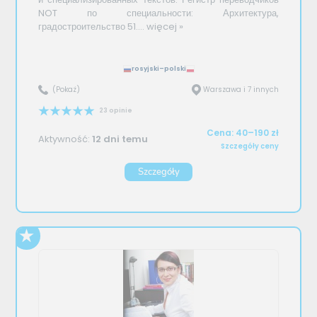
NOT по специальности: Архитектура,
градостроительство 51....
więcej »
rosyjski–polski
(Pokaż)
Warszawa i 7 innych
23 opinie
Cena: 40–190 zł
Aktywność:
12 dni temu
Szczegóły ceny
Szczegóły