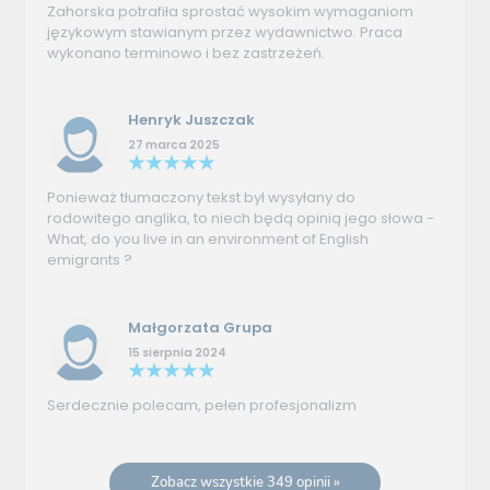
Zahorska potrafiła sprostać wysokim wymaganiom
językowym stawianym przez wydawnictwo. Praca
wykonano terminowo i bez zastrzeżeń.
Henryk Juszczak
27 marca 2025
Ponieważ tłumaczony tekst był wysyłany do
rodowitego anglika, to niech będą opinią jego słowa -
What, do you live in an environment of English
emigrants ?
Małgorzata Grupa
15 sierpnia 2024
Serdecznie polecam, pełen profesjonalizm
Zobacz wszystkie 349 opinii »