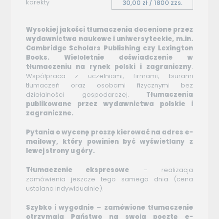
korekty
30,00 zł / 1800 zzs.
Wysokiej jakości tłumaczenia docenione przez
wydawnictwa naukowe i uniwersyteckie, m.in.
Cambridge Scholars Publishing czy Lexington
Books. Wieloletnie doświadczenie w
tłumaczeniu na rynek polski i zagraniczny
.
Współpraca z uczelniami, firmami, biurami
tłumaczeń oraz osobami fizycznymi bez
działalności gospodarczej.
Tłumaczenia
publikowane przez wydawnictwa polskie i
zagraniczne.
Pytania o wycenę proszę kierować
na adres e-
mailowy, który powinien być wyświetlany z
lewej strony u góry.
Tłumaczenie ekspresowe
– realizacja
zamówienia jeszcze tego samego dnia (cena
ustalana indywidualnie).
Szybko i wygodnie
–
zamówione tłumaczenie
otrzymają Państwo na swoją pocztę e-