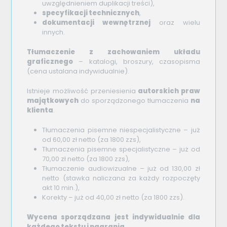
uwzględnieniem duplikacji treści),
specyfikacji technicznych
,
dokumentacji wewnętrznej
oraz wielu
innych.
Tłumaczenie z zachowaniem układu
graficznego
– katalogi, broszury, czasopisma
(cena ustalana indywidualnie).
Istnieje możliwość przeniesienia
autorskich praw
majątkowych
do sporządzonego tłumaczenia
na
klienta
.
Tłumaczenia pisemne niespecjalistyczne – już
od 60,00 zł netto (za 1800 zzs),
Tłumaczenia pisemne specjalistyczne – już od
70,00 zł netto (za 1800 zzs),
Tłumaczenie audiowizualne – już od 130,00 zł
netto (stawka naliczana za każdy rozpoczęty
akt 10 min.),
Korekty – już od 40,00 zł netto (za 1800 zzs).
Wycena sporządzana jest indywidualnie dla
każdego tekstu i nagrania.