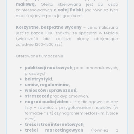
mailową.
Oferta skierowana jest do osób
zainteresowanych
z całej Polski
, jak również tych
mieszkających poza jej granicami.
Korzystne, bezpłatne wyceny
– cena naliczana
jest za każde 1800 znaków ze spacjami w tekście
(większość biur rozlicza strony obejmujące
zaledwie 1200-1500 zzs).
Oferowane tłumaczenie:
publikacji naukowych
, popularnonaukowych,
prasowych,
beletrystyki
,
umów, regulaminów,
wniosków
i
sprawozdań,
streszczeń
prac dyplomowych,
nagrań audio/video
z listą dialogową lub bez
listy – również z przygotowaniem napisów (w
formacie *.srt) czy nagraniem lektorskim (voice
over),
treści stron internetowych
,
treści marketingowych
(również z