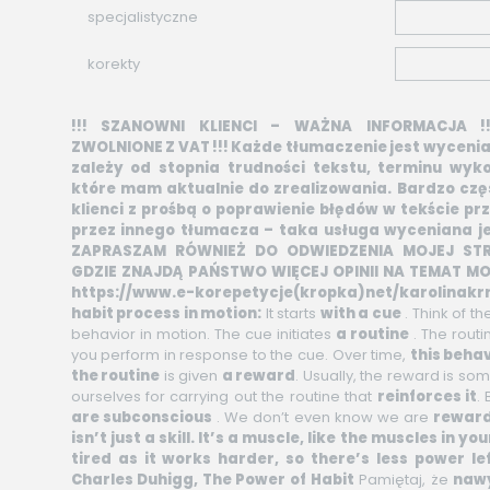
specjalistyczne
korekty
!!! SZANOWNI KLIENCI – WAŻNA INFORMACJA 
ZWOLNIONE Z VAT !!! Każde tłumaczenie jest wyceni
zależy od stopnia trudności tekstu, terminu wykon
które mam aktualnie do zrealizowania. Bardzo częs
klienci z prośbą o poprawienie błędów w tekście p
przez innego tłumacza – taka usługa wyceniana je
ZAPRASZAM RÓWNIEŻ DO ODWIEDZENIA MOJEJ STR
GDZIE ZNAJDĄ PAŃSTWO WIĘCEJ OPINII NA TEMAT MO
https://www.e-korepetycje(kropka)net/karolinakrr
habit process in motion:
It starts
with a cue
. Think of t
behavior in motion. The cue initiates
a routine
. The routi
you perform in response to the cue. Over time,
this beha
the routine
is given
a reward
. Usually, the reward is so
ourselves for carrying out the routine that
reinforces it
.
are subconscious
. We don’t even know we are
reward
isn’t just a skill. It’s a muscle, like the muscles in yo
tired as it works harder, so there’s less power lef
Charles Duhigg, The Power of Habit
Pamiętaj, że
naw