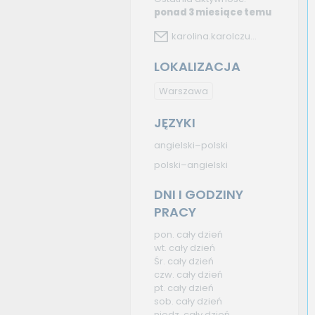
ponad 3 miesiące temu
karolina.karolczu...
LOKALIZACJA
Warszawa
JĘZYKI
angielski–polski
polski–angielski
DNI I GODZINY
PRACY
pon. cały dzień
wt. cały dzień
Śr. cały dzień
czw. cały dzień
pt. cały dzień
sob. cały dzień
niedz. cały dzień