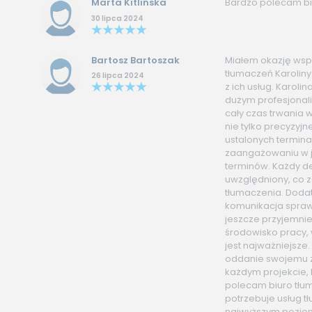
Marta Kitlińska
Bardzo polecam bi
30 lipca 2024
Bartosz Bartoszak
Miałem okazję ws
tłumaczeń Karolin
26 lipca 2024
z ich usług. Karolina
dużym profesjonal
cały czas trwania 
nie tylko precyzyjn
ustalonych termina
zaangażowaniu w j
terminów. Każdy de
uwzględniony, co z
tłumaczenia. Dodat
komunikacja spraw
jeszcze przyjemnie
środowisko pracy, 
jest najważniejsze.
oddanie swojemu 
każdym projekcie,
polecam biuro tłu
potrzebuje usług 
najwyższym poziom