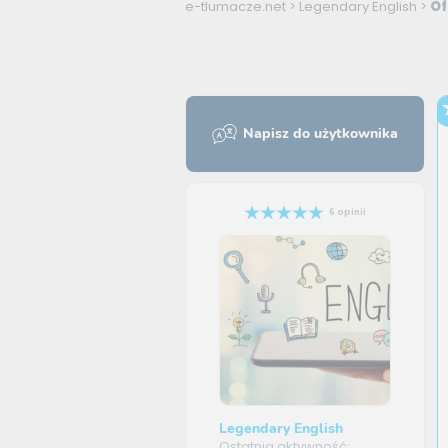
e-tlumacze.net
>
Legendary English
>
Of
Napisz do użytkownika
6 opinii
Legendary English
Ostatnia aktywność: