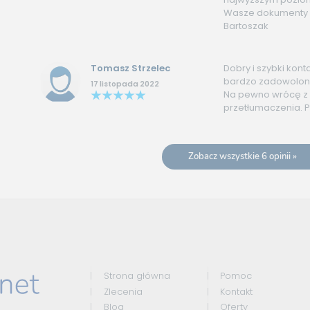
Wasze dokumenty 
Bartoszak
Tomasz Strzelec
Dobry i szybki kont
bardzo zadowolony
17 listopada 2022
Na pewno wrócę z
przetłumaczenia. 
Zobacz wszystkie 6 opinii »
Strona główna
Pomoc
Zlecenia
Kontakt
Blog
Oferty