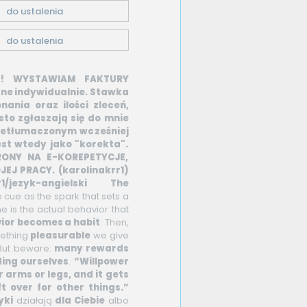
do ustalenia
do ustalenia
!!! WYSTAWIAM FAKTURY
ane indywidualnie. Stawka
ania oraz ilości zleceń,
to zgłaszają się do mnie
rzetłumaczonym wcześniej
st wtedy jako "korekta".
ONY NA E-KOREPETYCJE,
JEJ PRACY.
(karolinakrr1)
1/jezyk-angielski
The
he cue as the spark that sets a
ne is the actual behavior that
vior becomes a habit
. Then,
mething
pleasurable
we give
 But beware:
many rewards
ing ourselves
.
“Willpower
ur arms or legs, and it gets
t over for other things.”
yki
działają
dla Ciebie
albo