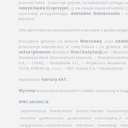
przeciw Tobie . Czas i tak upłynie i w zależności od tego,
nawyki będą Ci sprzyjać
, a złe nawyki będą utrudniać C
wychodzę przygotowując
dokładne tłumaczenia
i z
Klientów.
Oferujemy tłumaczenia pisemne oraz ustne z języka angiels
Pracujemy głównie na terenie
Warszawy
oraz
zdaln
propozycje współpracy w całej Polsce i za granicą. 
ustne i pisemne
dla takich
firm i instytucji
jak: – Bloomne
Akademia Nauk Stosowanych Mazovia, – NowakowskaPisze, 
S.A., – OSHEE, – BodyMade S.C., – Wojskowa Akademia T
TOTAL FITNESS Sp. z o.o., – GRY-OnLine S.A, – Stud&Globe, –
Wystawiam
faktury VAT.
Wycenę
tłumaczenia przesyłam mailem zazwyczaj w ciągu 
SPECJALIZACJE
administracja
bankowość
biznes, handel
budownic
filozofia
gastronomia
gospodarka
informatyka, IT
i
księgowość, rachunkowość
literatura
marketing
med