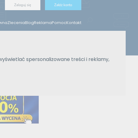
Zaloguj się
Załóż konto
ówna
Zlecenia
Blog
Reklama
Pomoc
Kontakt
Znajdź tłumacza
wyświetlać spersonalizowane treści i reklamy,
Wyszukiwanie zaawansowane