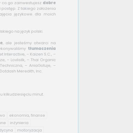
 w co go zainwestujesz
dobre
i postęp. Z takiego założenia
ajęcia językowe dla moich
kiego na język polski.
ie
, ale jesteśmy otwarci na
Wykonywaliśmy
tłumaczenia
t Interactive, – Kaizen S.C., –
– Lovlisilk, – Thai Organic
echniczna, – AniaGotuje, –
 Dotdash Meredith, Inc.
kilkudziesięciu minut.
two
ekonomia, finanse
nne
inżynieria
ycyna
motoryzacja