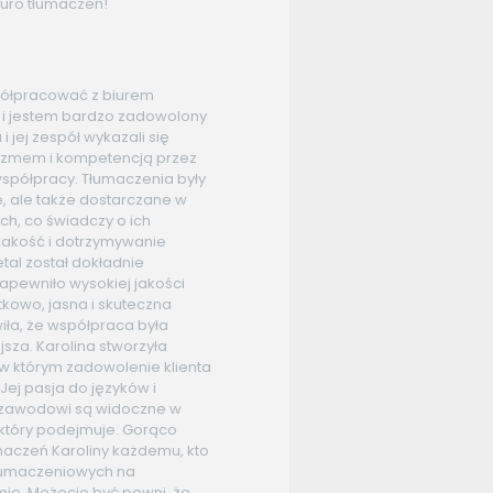
uro tłumaczeń!
półpracować z biurem
y i jestem bardzo zadowolony
 i jej zespół wykazali się
izmem i kompetencją przez
współpracy. Tłumaczenia były
e, ale także dostarczane w
ch, co świadczy o ich
akość i dotrzymywanie
tal został dokładnie
apewniło wysokiej jakości
kowo, jasna i skuteczna
iła, że współpraca była
jsza. Karolina stworzyła
w którym zadowolenie klienta
 Jej pasja do języków i
zawodowi są widoczne w
 który podejmuje. Gorąco
maczeń Karoliny każdemu, kto
tłumaczeniowych na
ie. Możecie być pewni, że