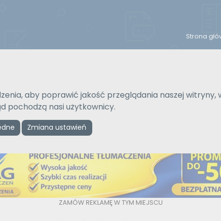
Strona gł
Na język
Typ tłumaczenia
Wybierz język
Pisemne czy ustne
zenia, aby poprawić jakość przeglądania naszej witryny, 
kąd pochodzą nasi użytkownicy.
ędne
Zmiana ustawień
Reklama
ZAMÓW REKLAMĘ W TYM MIEJSCU