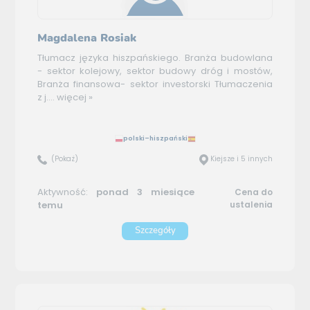
Magdalena Rosiak
Tłumacz języka hiszpańskiego. Branża budowlana
- sektor kolejowy, sektor budowy dróg i mostów,
Branża finansowa- sektor investorski Tłumaczenia
z j....
więcej »
polski–hiszpański
(Pokaż)
Kiejsze i 5 innych
Aktywność:
ponad 3 miesiące
Cena do
temu
ustalenia
Szczegóły