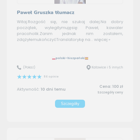
Paweł Gruszka tłumacz
Witaj.Rozgość się, nie szukaj dalej.Na dobry
początek, wylegitymujęsię: Paweł, kawaler
pracoholik.Zanim jednak nim zostałem,
zdążyłemukończyćTranslatorykę na...
więcej »
polski–hiszpański
(Pokaż)
Katowice i 5 innych
84 opinie
Cena: 100 zł
Aktywność:
10 dni temu
Szczegóły ceny
Szczegóły