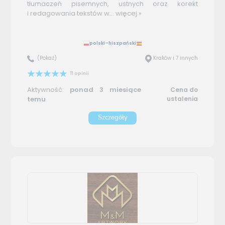
tłumaczeń pisemnych, ustnych oraz korekt
i redagowania tekstów w...
więcej »
polski–hiszpański
(Pokaż)
Kraków i 7 innych
11 opinii
Aktywność:
ponad 3 miesiące
Cena do
temu
ustalenia
Szczegóły