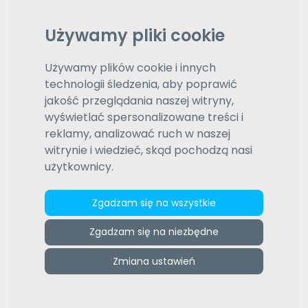
Używamy pliki cookie
Ustne konsekutywne
Używamy plików cookie i innych
Tłumaczenie ustne konsekutywne to takie, które
technologii śledzenia, aby poprawić
następuje po tym, gdy mówca kończy przemówienie.
Tłumacz, najczęściej korzystając ze sporządzonych
jakość przeglądania naszej witryny,
przez siebie notatek, ma za zadanie odtworzyć
wyświetlać spersonalizowane treści i
wypowiedź przedmówcy. Ten typ tłumaczenia stosuje
reklamy, analizować ruch w naszej
się, gdy mowa dotyczy tematów specjalistycznych, a
witrynie i wiedzieć, skąd pochodzą nasi
także na przykład w trakcie wycieczek.
użytkownicy.
polski
Wybierz język
Zgadzam się na wszystkie
hiszpański
Wybierz język
Zgadzam się na niezbędne
Daty aktualizacji (od najnowszej)
Wybierz typ sortowania
Zmiana ustawień
(193)
Pozostałe oferty
1
2
3
4
5
6
7
8