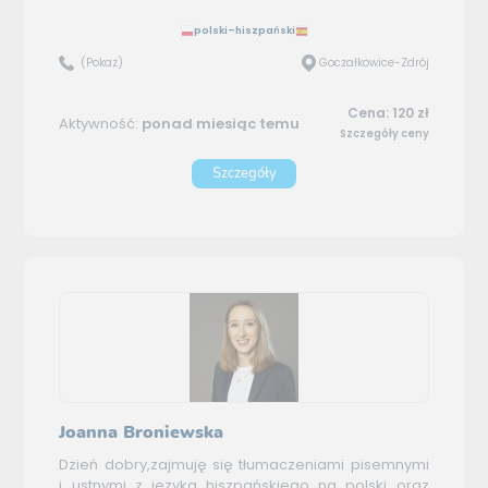
polski–hiszpański
(Pokaż)
Goczałkowice-Zdrój
Cena: 120 zł
Aktywność:
ponad miesiąc temu
Szczegóły ceny
Szczegóły
Joanna Broniewska
Dzień dobry,zajmuję się tłumaczeniami pisemnymi
i ustnymi z języka hiszpańskiego na polski oraz