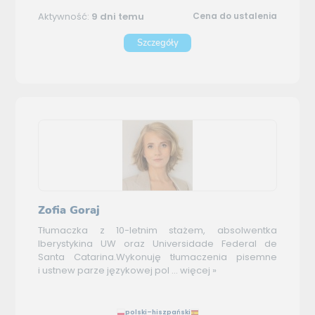
Aktywność:
9 dni temu
Cena do ustalenia
Szczegóły
Zofia Goraj
Tłumaczka z 10-letnim stażem, absolwentka
Iberystykina UW oraz Universidade Federal de
Santa Catarina.Wykonuję tłumaczenia pisemne
i ustnew parze językowej pol ...
więcej »
polski–hiszpański