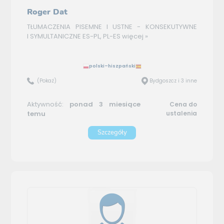
Roger Dat
TŁUMACZENIA PISEMNE I USTNE - KONSEKUTYWNE
I SYMULTANICZNE ES-PL, PL-ES
więcej »
polski–hiszpański
(Pokaż)
Bydgoszcz i 3 inne
Aktywność:
ponad 3 miesiące
Cena do
temu
ustalenia
Szczegóły