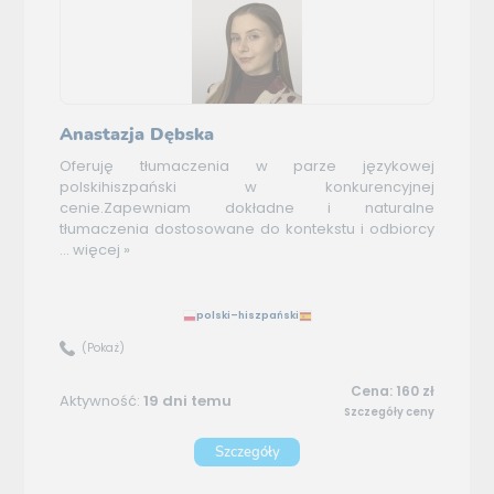
Anastazja Dębska
Oferuję tłumaczenia w parze językowej
polskihiszpański w konkurencyjnej
cenie.Zapewniam dokładne i naturalne
tłumaczenia dostosowane do kontekstu i odbiorcy
...
więcej »
polski–hiszpański
(Pokaż)
Cena: 160 zł
Aktywność:
19 dni temu
Szczegóły ceny
Szczegóły