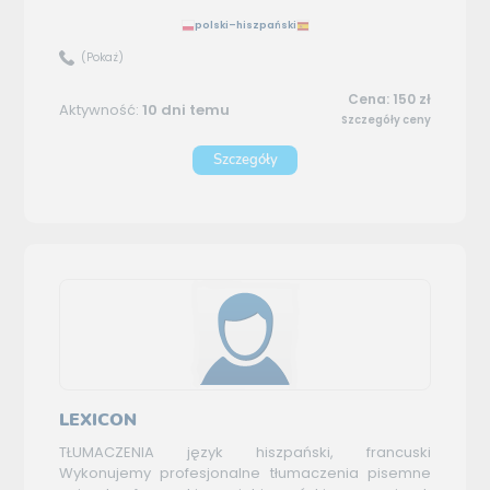
polski–hiszpański
(Pokaż)
Cena: 150 zł
Aktywność:
10 dni temu
Szczegóły ceny
Szczegóły
LEXICON
TŁUMACZENIA język hiszpański, francuski
Wykonujemy profesjonalne tłumaczenia pisemne