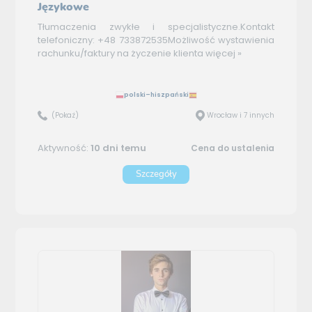
Językowe
Tłumaczenia zwykłe i specjalistyczne.Kontakt
telefoniczny: +48 733872535Możliwość wystawienia
rachunku/faktury na życzenie klienta
więcej »
polski–hiszpański
(Pokaż)
Wrocław i 7 innych
Aktywność:
10 dni temu
Cena do ustalenia
Szczegóły