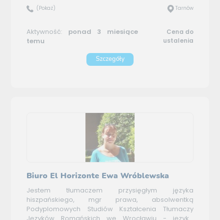
(Pokaż)
Tarnów
Aktywność:
ponad 3 miesiące
Cena do
temu
ustalenia
Szczegóły
Biuro El Horizonte Ewa Wróblewska
Jestem tłumaczem przysięgłym języka
hiszpańskiego, mgr prawa, absolwentką
Podyplomowych Studiów Kształcenia Tłumaczy
Języków Romańskich we Wrocławiu - język...