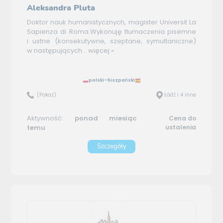
Aleksandra Pluta
Doktor nauk humanistycznych, magister Universit La
Sapienza di Roma.Wykonuję tłumaczenia pisemne
i ustne (konsekutywne, szeptane, symultaniczne)
w następujących...
więcej »
polski–hiszpański
(Pokaż)
Łódź i 4 inne
Aktywność:
ponad miesiąc
Cena do
temu
ustalenia
Szczegóły