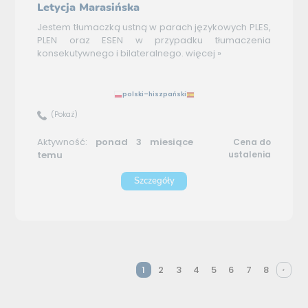
Letycja Marasińska
Jestem tłumaczką ustną w parach językowych PLES,
PLEN oraz ESEN w przypadku tłumaczenia
konsekutywnego i bilateralnego.
więcej »
polski–hiszpański
(Pokaż)
Aktywność:
ponad 3 miesiące
Cena do
temu
ustalenia
Szczegóły
1
2
3
4
5
6
7
8