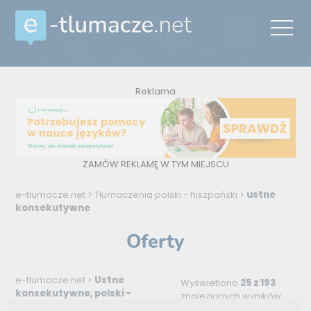
Reklama
ZAMÓW REKLAMĘ W TYM MIEJSCU
e-tlumacze.net
>
Tłumaczenia polski - hiszpański
>
ustne
konsekutywne
Oferty
e-tlumacze.net
>
Ustne
Wyświetlono
25 z 193
konsekutywne, polski -
znalezionych wyników
hiszpański