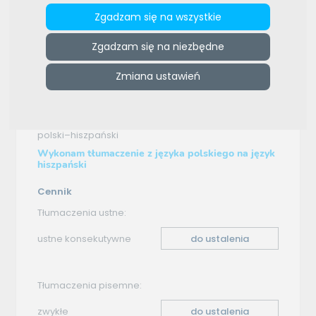
Zgadzam się na wszystkie
e-tlumacze.net
>
Mateusz Praszkiewicz - Jakość ⭐⭐⭐⭐⭐
>
Oferta tłumaczenia - polski–hiszpański
Zgadzam się na niezbędne
Oferta tłumaczenia
Zmiana ustawień
polski–hiszpański
Wykonam tłumaczenie z języka polskiego na język
hiszpański
Cennik
Tłumaczenia ustne:
ustne konsekutywne
do ustalenia
Tłumaczenia pisemne:
zwykłe
do ustalenia