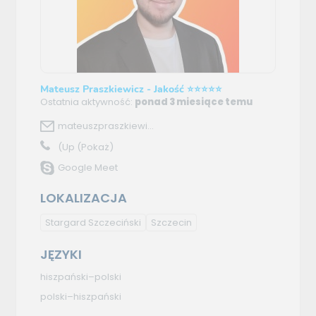
Mateusz Praszkiewicz - Jakość ⭐⭐⭐⭐⭐
Ostatnia aktywność:
ponad 3 miesiące temu
mateuszpraszkiewi...
(Up
(Pokaż)
Google Meet
LOKALIZACJA
Stargard Szczeciński
Szczecin
JĘZYKI
hiszpański–polski
polski–hiszpański