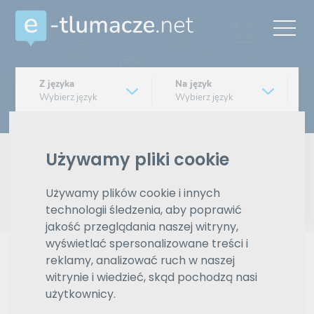
Z języka
Na język
Wybierz język
Wybierz język
Typ tłumaczenia
Pisemne czy ustne
Używamy pliki cookie
Znajdź tłumacza
Używamy plików cookie i innych
technologii śledzenia, aby poprawić
jakość przeglądania naszej witryny,
Wyszukiwanie zaawansowane
wyświetlać spersonalizowane treści i
Reklama
reklamy, analizować ruch w naszej
witrynie i wiedzieć, skąd pochodzą nasi
użytkownicy.
ZAMÓW REKLAMĘ W TYM MIEJSCU