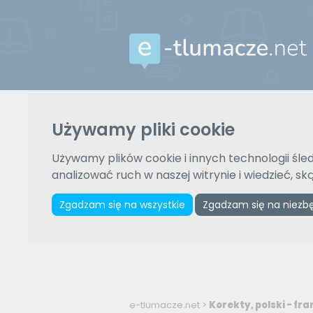
Używamy pliki cookie
Używamy plików cookie i innych technologii śled
analizować ruch w naszej witrynie i wiedzieć, s
Zgadzam się na wszystkie
Zgadzam się na niezb
e-tlumacze.net
>
Tłumaczenia polski - f
e-tlumacze.net
>
Korekty, polski - fra