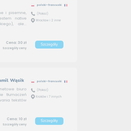
polski–francuski
ne i pisemne,
(Pokaż)
estem native
Wrocław i 2 inne
iego), ale...
Cena: 30 zł
Szczegóły
Szczegóły ceny
amil Wąsik
polski–francuski
rnetowe biuro
(Pokaż)
ie tłumaczeń
Kraków i 7 innych
wania tekstów
Cena: 10 zł
Szczegóły
Szczegóły ceny