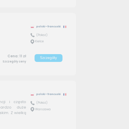
polski–francuski
(Pokaż)
Kielce
Cena: 11 zł
Szczegóły
Szczegóły ceny
polski–francuski
cji i często
(Pokaż)
bardzo duże
Warszawa
skim. Z wielką