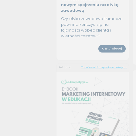
nowym spojrzeniu na etykę
zawodową
Czy etyka zawodowa tłumacza
powinna kończyć się na
lojalności wobec klienta i
wierności tekstowi?
Czytaj więcej
Reklama
Zamów reklamę w tym miejscu