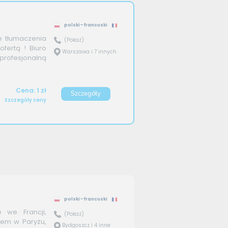
polski–francuski
 tłumaczenia
(Pokaż)
fertą ! Biuro
Warszawa i 7 innych
profesjonalną
Cena: 1 zł
Szczegóły
Szczegóły ceny
polski–francuski
ę we Francji,
(Pokaż)
łem w Paryżu,
Bydgoszcz i 4 inne