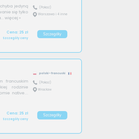
 chyba jedyną
(Pokaż)
wanie się tylko
Warszawa i 4 inne
..
więcej »
Cena: 25 zł
Szczegóły
Szczegóły ceny
polski–francuski
m francuskim
(Pokaż)
iej rodzinie
Wrocław
mie native....
Cena: 25 zł
Szczegóły
Szczegóły ceny