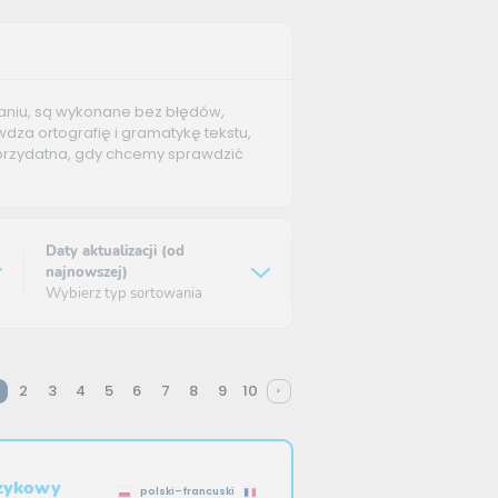
aniu, są wykonane bez błędów,
dza ortografię i gramatykę tekstu,
 przydatna, gdy chcemy sprawdzić
Daty aktualizacji (od
najnowszej)
Wybierz typ sortowania
2
3
4
5
6
7
8
9
10
ęzykowy
polski–francuski