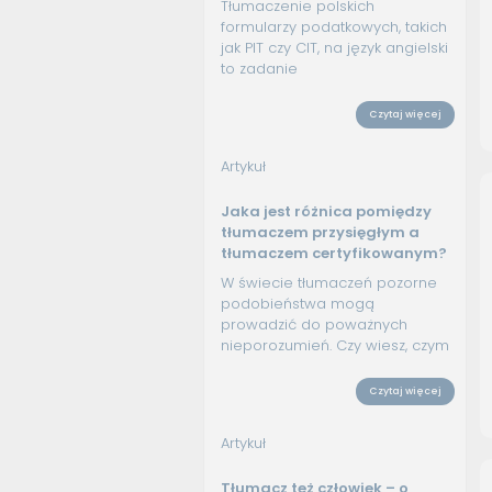
Tłumaczenie polskich
formularzy podatkowych, takich
jak PIT czy CIT, na język angielski
to zadanie
Czytaj więcej
Artykuł
Jaka jest różnica pomiędzy
tłumaczem przysięgłym a
tłumaczem certyfikowanym?
W świecie tłumaczeń pozorne
podobieństwa mogą
prowadzić do poważnych
nieporozumień. Czy wiesz, czym
Czytaj więcej
Artykuł
Tłumacz też człowiek – o