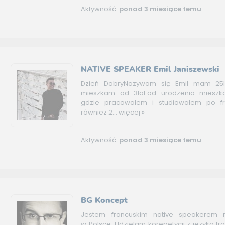
Aktywność:
ponad 3 miesiące temu
NATIVE SPEAKER Emil Janiszewski
Dzień DobryNazywam się Emil mam 25l
mieszkam od 3lat.od urodzenia mieszk
gdzie pracowalem i studiowałem po f
również 2...
więcej »
Aktywność:
ponad 3 miesiące temu
BG Koncept
Jestem francuskim native speakerem 
w Polsce. Udzielam korepetycji z języka f