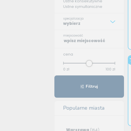
Ustne konsekutywne
Ustne symultaniczne
specjalizacja
wybierz
miejscowość
cena
0
zł
100
zł
Filtruj
Popularne miasta
Warszawa
(164)