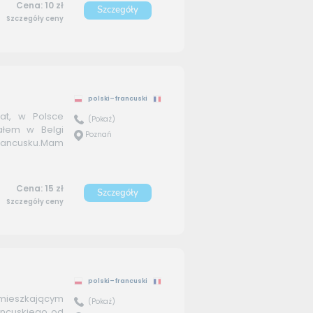
Cena: 10 zł
Szczegóły
Szczegóły ceny
polski–francuski
at, w Polsce
(Pokaż)
ałem w Belgi
Poznań
rancusku.Mam
Cena: 15 zł
Szczegóły
Szczegóły ceny
polski–francuski
mieszkającym
(Pokaż)
rancuskiego od