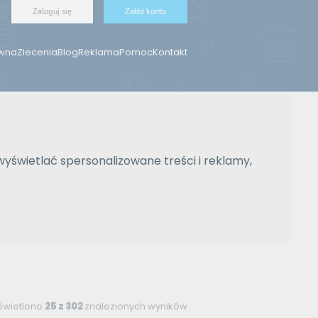
Zaloguj się
Załóż konto
ówna
Zlecenia
Blog
Reklama
Pomoc
Kontakt
wyświetlać spersonalizowane treści i reklamy,
wietlono
25 z 302
znalezionych wyników