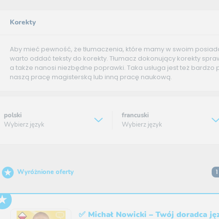
Korekty
Aby mieć pewność, że tłumaczenia, które mamy w swoim posiad
warto oddać teksty do korekty. Tłumacz dokonujący korekty spraw
a także nanosi niezbędne poprawki. Taka usługa jest też bardzo
naszą pracę magisterską lub inną pracę naukową.
polski
francuski
Wybierz język
Wybierz język
1
Wyróżnione oferty
✅ Michał Nowicki – Twój doradca j