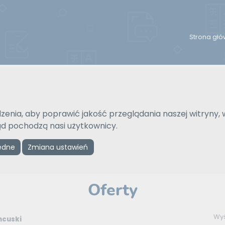
Strona gł
Reklama
zenia, aby poprawić jakość przeglądania naszej witryny, 
kąd pochodzą nasi użytkownicy.
ZAMÓW REKLAMĘ W TYM MIEJSCU
ędne
Zmiana ustawień
rancuski
>
korekty
Oferty
Wyś
ncuski