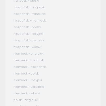
francuski–włoski
hiszpański–angielski
hiszpański–francuski
hiszpański–niemiecki
hiszpański–polski
hiszpański–rosyjski
hiszpański–ukraiński
hiszpański–włoski
niemiecki–angielski
niemiecki–francuski
niemiecki–hiszpański
niemiecki–polski
niemiecki–rosyjski
niemiecki–ukraiński
niemiecki–włoski
polski–angielski