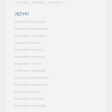
Poznań
Gdańsk
Szczecin
JĘZYKI
angielski–francuski
angielski–hiszpański
angielski–niemiecki
angielski–polski
angielski–rosyjski
angielski–ukraiński
angielski–włoski
francuski–angielski
francuski–hiszpański
francuski–niemiecki
francuski–polski
francuski–rosyjski
francuski–ukraiński