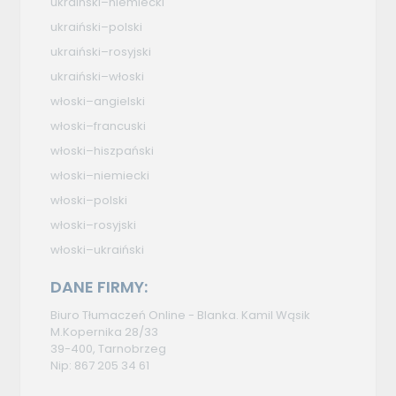
ukraiński–niemiecki
ukraiński–polski
ukraiński–rosyjski
ukraiński–włoski
włoski–angielski
włoski–francuski
włoski–hiszpański
włoski–niemiecki
włoski–polski
włoski–rosyjski
włoski–ukraiński
DANE FIRMY:
Biuro Tłumaczeń Online - Blanka. Kamil Wąsik
M.Kopernika 28/33
39-400, Tarnobrzeg
Nip: 867 205 34 61