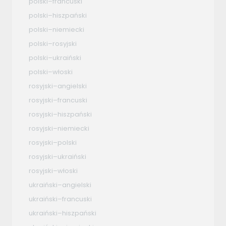
polski–francuski
polski–hiszpański
polski–niemiecki
polski–rosyjski
polski–ukraiński
polski–włoski
rosyjski–angielski
rosyjski–francuski
rosyjski–hiszpański
rosyjski–niemiecki
rosyjski–polski
rosyjski–ukraiński
rosyjski–włoski
ukraiński–angielski
ukraiński–francuski
ukraiński–hiszpański