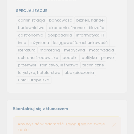
SPECJALIZACJE
administracja
bankowość
biznes, handel
budownictwo
ekonomia, finanse
filozofia
gastronomia
gospodarka
informatyka, IT
inne
inżynieria
księgowość, rachunkowość
literatura
marketing
medycyna
motoryzacja
ochrona środowiska
podatki
polityka
prawo
przemysł
rolnictwo, leśnictwo
techniczne
turystyka, hotelarstwo
ubezpieczenia
Unia Europejska
Skontaktuj się z tłumaczem
Aby wysłać wiadomość,
zaloguj się
na swoje
konto.