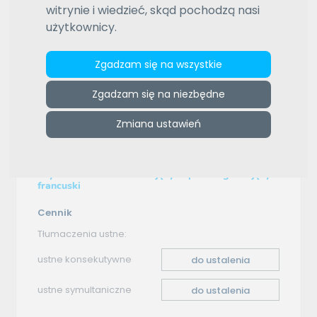
witrynie i wiedzieć, skąd pochodzą nasi
ZAMÓW REKLAMĘ W TYM MIEJSCU
użytkownicy.
e-tlumacze.net
>
Biuro Tłumaczeń Online - Blanka. Kamil
Wąsik
>
Oferta tłumaczenia - polski–francuski
Zgadzam się na wszystkie
Oferta tłumaczenia
Zgadzam się na niezbędne
Zmiana ustawień
polski–francuski
Wykonam tłumaczenie z języka polskiego na język
francuski
Cennik
Tłumaczenia ustne:
ustne konsekutywne
do ustalenia
ustne symultaniczne
do ustalenia