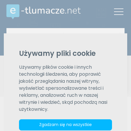
Z języka
Na język
Wybierz język
Wybierz język
Używamy pliki cookie
Typ tłumaczenia
Pisemne czy ustne
Używamy plików cookie i innych
technologii śledzenia, aby poprawić
Znajdź tłumacza
jakość przeglądania naszej witryny,
wyświetlać spersonalizowane treści i
Wyszukiwanie zaawansowane
reklamy, analizować ruch w naszej
witrynie i wiedzieć, skąd pochodzą nasi
Reklama
użytkownicy.
Zgadzam się na wszystkie