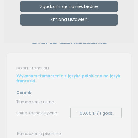
Zgadzam się na niezbędne
ZAMÓW REKLAMĘ W TYM MIEJSCU
Zmiana ustawień
e-tlumacze.net
>
Kierunek Francja
>
Oferta tłumaczenia -
polski–francuski
Oferta tłumaczenia
polski–francuski
Wykonam tłumaczenie z języka polskiego na język
francuski
Cennik
Tłumaczenia ustne:
ustne konsekutywne
150,00 zł / 1 godz.
Tłumaczenia pisemne: