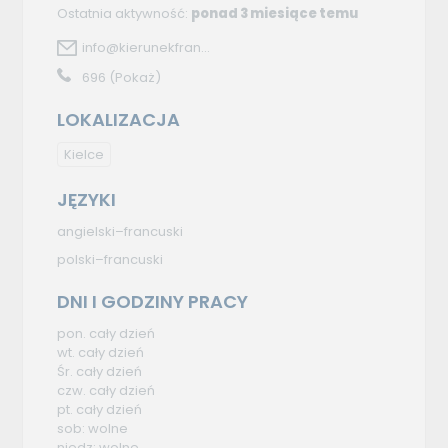
Ostatnia aktywność:
ponad 3 miesiące temu
info@kierunekfran...
696
(Pokaż)
LOKALIZACJA
Kielce
JĘZYKI
angielski–francuski
polski–francuski
DNI I GODZINY PRACY
pon. cały dzień
wt. cały dzień
Śr. cały dzień
czw. cały dzień
pt. cały dzień
sob: wolne
niedz: wolne