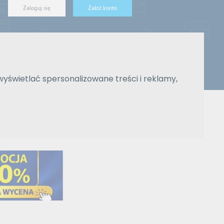
Zaloguj się
Załóż konto
ówna
Zlecenia
Blog
Reklama
Pomoc
Kontakt
wyświetlać spersonalizowane treści i reklamy,
Znajdź tłumacza
Wyszukiwanie zaawansowane