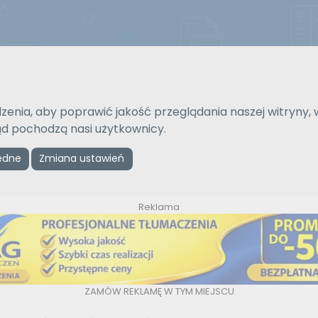
Strona gł
zenia, aby poprawić jakość przeglądania naszej witryny, 
Na język
Typ tłumaczenia
kąd pochodzą nasi użytkownicy.
Wybierz język
Pisemne czy ustne
ędne
Zmiana ustawień
Reklama
ZAMÓW REKLAMĘ W TYM MIEJSCU