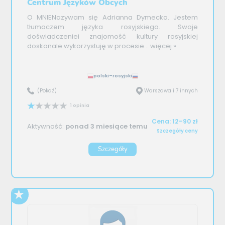
Centrum Języków Obcych
O MNIENazywam się Adrianna Dymecka. Jestem
tłumaczem języka rosyjskiego. Swoje
doświadczeniei znajomość kultury rosyjskiej
doskonale wykorzystuję w procesie...
więcej »
polski–rosyjski
(Pokaż)
Warszawa i 7 innych
1 opinia
Cena: 12–90 zł
Aktywność:
ponad 3 miesiące temu
Szczegóły ceny
Szczegóły