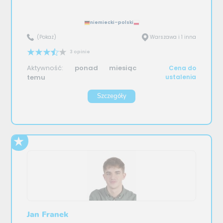
niemiecki–polski
(Pokaż)
Warszawa i 1 inna
3 opinie
Aktywność:
ponad miesiąc
Cena do
temu
ustalenia
Szczegóły
Jan Franek