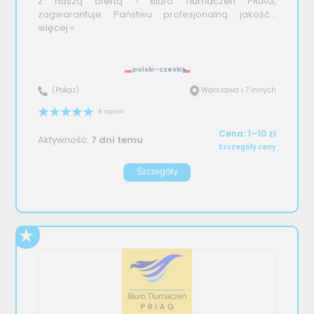
z naszą ofertą ! Biuro Tłumaczeń PRIAG,
zagwarantuje Państwu profesjonalną jakość...
więcej »
polski–czeski
(Pokaż)
Warszawa i 7 innych
8 opinii
Cena: 1–10 zł
Aktywność:
7 dni temu
Szczegóły ceny
Szczegóły