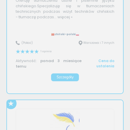
Oferuję tłumaczenia ustne i pisemne języka
chińskiego.Specjalizuję się w tłumaczeniach
technicznych podczas wizyt techników chińskich
- tłumaczę podczas...
więcej »
chiński–polski
(Pokaż)
Warszawa i 7 innych
1 opinia
Aktywność:
ponad 3 miesiące
Cena do
temu
ustalenia
Szczegóły