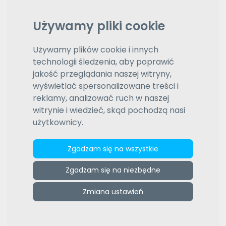
Na język
Wybierz język
Używamy pliki cookie
Daty aktualizacji (od najnowszej)
Wybierz typ sortowania
Używamy plików cookie i innych
technologii śledzenia, aby poprawić
Wyróżnione oferty
jakość przeglądania naszej witryny,
1
2
3
4
5
6
7
8
9
10
wyświetlać spersonalizowane treści i
reklamy, analizować ruch w naszej
witrynie i wiedzieć, skąd pochodzą nasi
użytkownicy.
Zgadzam się na wszystkie
Zgadzam się na niezbędne
Aleksandra Pluta
Zmiana ustawień
Doktor nauk humanistycznych, magister UniversitLa
Sapienza di Roma (2008).20 lat doświadczenia na
rynku tłumaczeniowym.Moją pracę wyróżnia:
rzetelność, precyzja...
więcej »