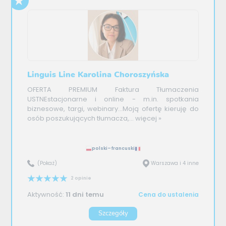
Linguis Line Karolina Choroszyńska
OFERTA PREMIUM Faktura Tłumaczenia
USTNEstacjonarne i online - m.in. spotkania
biznesowe, targi, webinary...Moją ofertę kieruję do
osób poszukujących tłumacza,...
więcej »
polski–francuski
(Pokaż)
Warszawa i 4 inne
2 opinie
Aktywność:
11 dni temu
Cena do ustalenia
Szczegóły