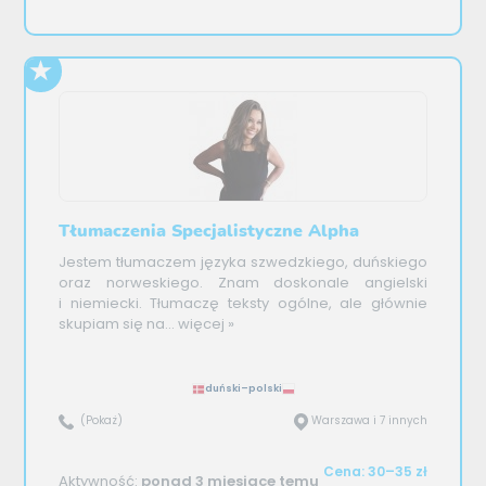
Tłumaczenia Specjalistyczne Alpha
Jestem tłumaczem języka szwedzkiego, duńskiego
oraz norweskiego. Znam doskonale angielski
i niemiecki. Tłumaczę teksty ogólne, ale głównie
skupiam się na...
więcej »
duński–polski
(Pokaż)
Warszawa i 7 innych
Cena: 30–35 zł
Aktywność:
ponad 3 miesiące temu