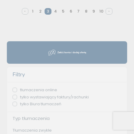
1
2
3
4
5
6
7
8
9
10
Załóż konto i dodaj ofertę
Filtry
tłumaczenia online
tylko wystawiający faktury/rachunki
tylko Biura tłumaczeń
Typ tłumaczenia
Tłumaczenia zwykłe