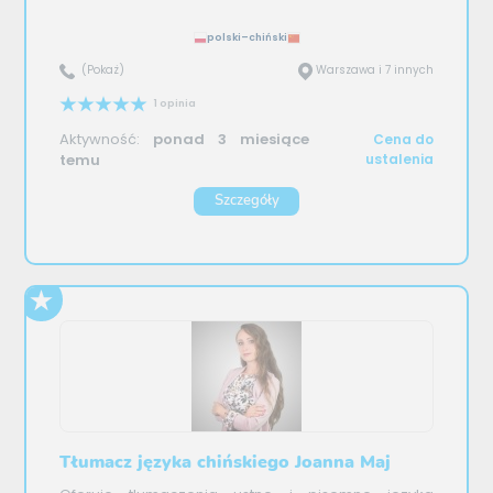
polski–chiński
(Pokaż)
Warszawa i 7 innych
1 opinia
Aktywność:
ponad 3 miesiące
Cena do
temu
ustalenia
Szczegóły
Tłumacz języka chińskiego Joanna Maj