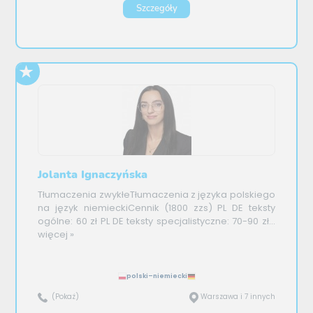
Szczegóły
Jolanta Ignaczyńska
Tłumaczenia zwykłeTłumaczenia z języka polskiego
na język niemieckiCennik (1800 zzs) PL DE teksty
ogólne: 60 zł PL DE teksty specjalistyczne: 70-90 zł...
więcej »
polski–niemiecki
(Pokaż)
Warszawa i 7 innych