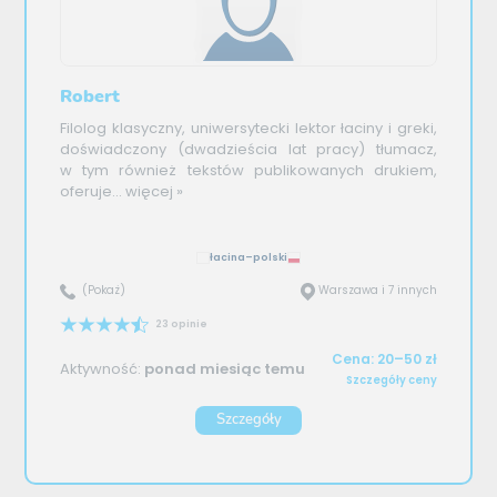
Robert
Filolog klasyczny, uniwersytecki lektor łaciny i greki,
doświadczony (dwadzieścia lat pracy) tłumacz,
w tym również tekstów publikowanych drukiem,
oferuje...
więcej »
łacina–polski
(Pokaż)
Warszawa i 7 innych
23 opinie
Cena: 20–50 zł
Aktywność:
ponad miesiąc temu
Szczegóły ceny
Szczegóły