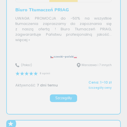
Biuro Tłumaczeń PRIAG
UWAGA: PROMOCJA do -50% na wszystkie
tłumaczenia zapraszamy do zapoznania się
z naszą ofertą ! Biuro Tłumaczeń PRIAG,
zagwarantuje Państwu profesjonalną jakość...
więcej »
czeski–polski
(Pokaż)
Warszawa i 7 innych
8 opinii
Cena: 1–10 zł
Aktywność:
7 dni temu
Szczegóły ceny
Szczegóły