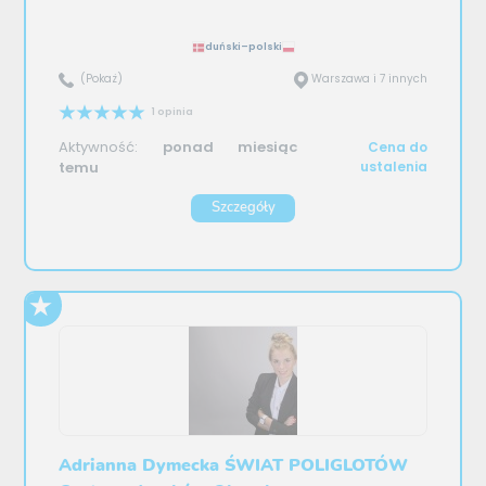
duński–polski
(Pokaż)
Warszawa i 7 innych
1 opinia
Aktywność:
ponad miesiąc
Cena do
temu
ustalenia
Szczegóły
Adrianna Dymecka ŚWIAT POLIGLOTÓW