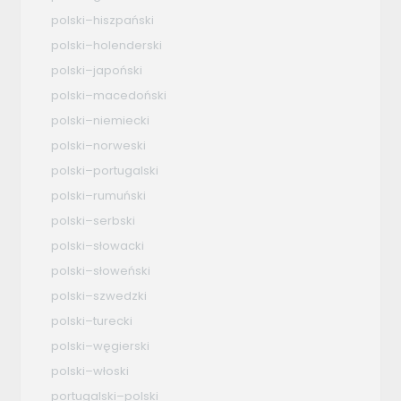
polski–hiszpański
polski–holenderski
polski–japoński
polski–macedoński
polski–niemiecki
polski–norweski
polski–portugalski
polski–rumuński
polski–serbski
polski–słowacki
polski–słoweński
polski–szwedzki
polski–turecki
polski–węgierski
polski–włoski
portugalski–polski