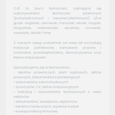
CJS to biuro tłumaczeń, zajmujące się
wykonywaniem tłumaczeń pisemnych
(poświadczonych i nieuwierzytelnionych) z/na
języki: angielski, niemiecki, francuski, włoski, rosyjski,
hiszpański, niderlandzki, ukraiński, norweski,
szwedzki, duński i inne.
Z naszych usług codziennie od wielu lat korzystają
instytucje państwowe, kancelarie prawne i
notarialne, przedsiębiorstwa, stowarzyszenia oraz
klienci indywidualni.
Specjalizujemy się w tłumaczeniu:
• tekstów prawniczych: pism sądowych, aktów
prawnych, dokumentów kancelaryjnych
• dokumentów samochodowych
• życiorysów, CV, listów motywacyjnych
• instrukcji i dokumentów technicznych z wielu
sektorów
• dokumentów, świadectw, dyplomów
• tekstów medycznych, wyników badań
• korespondencji firmowej