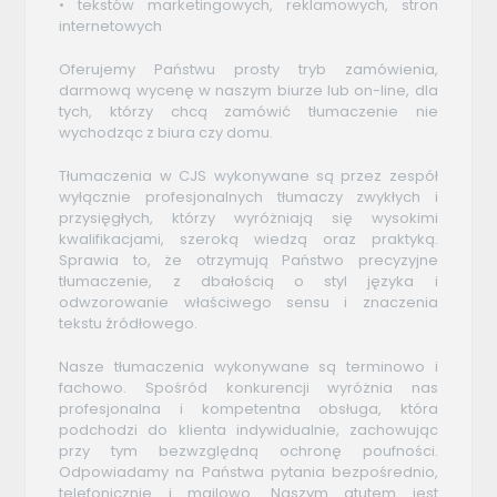
• tekstów marketingowych, reklamowych, stron
internetowych
Oferujemy Państwu prosty tryb zamówienia,
darmową wycenę w naszym biurze lub on-line, dla
tych, którzy chcą zamówić tłumaczenie nie
wychodząc z biura czy domu.
Tłumaczenia w CJS wykonywane są przez zespół
wyłącznie profesjonalnych tłumaczy zwykłych i
przysięgłych, którzy wyróżniają się wysokimi
kwalifikacjami, szeroką wiedzą oraz praktyką.
Sprawia to, że otrzymują Państwo precyzyjne
tłumaczenie, z dbałością o styl języka i
odwzorowanie właściwego sensu i znaczenia
tekstu źródłowego.
Nasze tłumaczenia wykonywane są terminowo i
fachowo. Spośród konkurencji wyróżnia nas
profesjonalna i kompetentna obsługa, która
podchodzi do klienta indywidualnie, zachowując
przy tym bezwzględną ochronę poufności.
Odpowiadamy na Państwa pytania bezpośrednio,
telefonicznie i mailowo. Naszym atutem jest