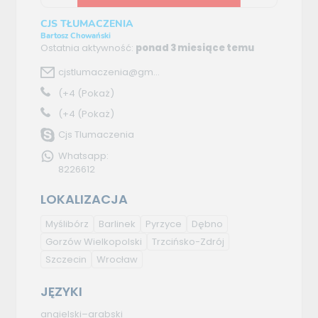
CJS TŁUMACZENIA
Bartosz Chowański
Ostatnia aktywność:
ponad 3 miesiące temu
cjstlumaczenia@gm...
(+4
(Pokaż)
(+4
(Pokaż)
Cjs Tlumaczenia
Whatsapp:
8226612
LOKALIZACJA
Myślibórz
Barlinek
Pyrzyce
Dębno
Gorzów Wielkopolski
Trzcińsko-Zdrój
Szczecin
Wrocław
JĘZYKI
angielski–arabski