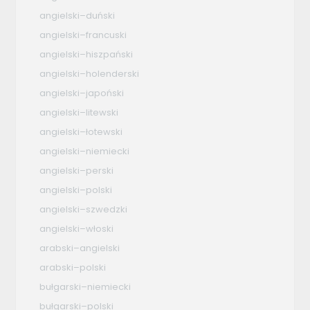
angielski–duński
angielski–francuski
angielski–hiszpański
angielski–holenderski
angielski–japoński
angielski–litewski
angielski–łotewski
angielski–niemiecki
angielski–perski
angielski–polski
angielski–szwedzki
angielski–włoski
arabski–angielski
arabski–polski
bułgarski–niemiecki
bułgarski–polski