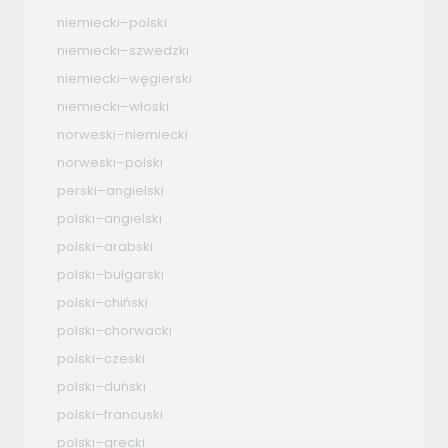
niemiecki–polski
niemiecki–szwedzki
niemiecki–węgierski
niemiecki–włoski
norweski–niemiecki
norweski–polski
perski–angielski
polski–angielski
polski–arabski
polski–bułgarski
polski–chiński
polski–chorwacki
polski–czeski
polski–duński
polski–francuski
polski–grecki