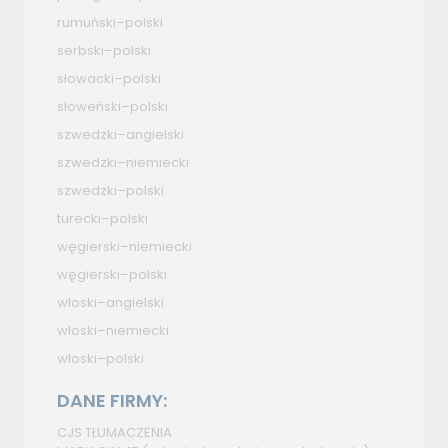
rumuński–polski
serbski–polski
słowacki–polski
słoweński–polski
szwedzki–angielski
szwedzki–niemiecki
szwedzki–polski
turecki–polski
węgierski–niemiecki
węgierski–polski
włoski–angielski
włoski–niemiecki
włoski–polski
DANE FIRMY:
CJS TŁUMACZENIA