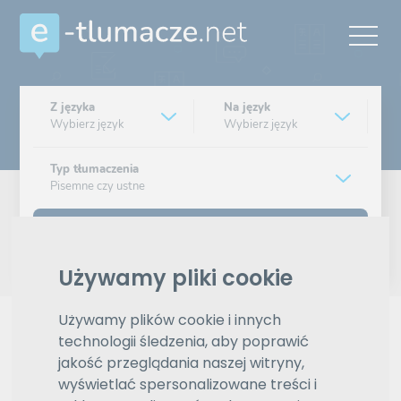
Z języka
Na język
Wybierz język
Wybierz język
Typ tłumaczenia
Pisemne czy ustne
Znajdź tłumacza
Używamy pliki cookie
Wyszukiwanie zaawansowane
Używamy plików cookie i innych
Reklama
technologii śledzenia, aby poprawić
jakość przeglądania naszej witryny,
wyświetlać spersonalizowane treści i
ZAMÓW REKLAMĘ W TYM MIEJSCU