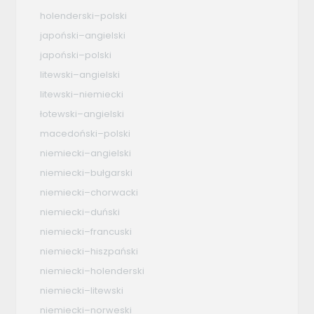
holenderski–polski
japoński–angielski
japoński–polski
litewski–angielski
litewski–niemiecki
łotewski–angielski
macedoński–polski
niemiecki–angielski
niemiecki–bułgarski
niemiecki–chorwacki
niemiecki–duński
niemiecki–francuski
niemiecki–hiszpański
niemiecki–holenderski
niemiecki–litewski
niemiecki–norweski