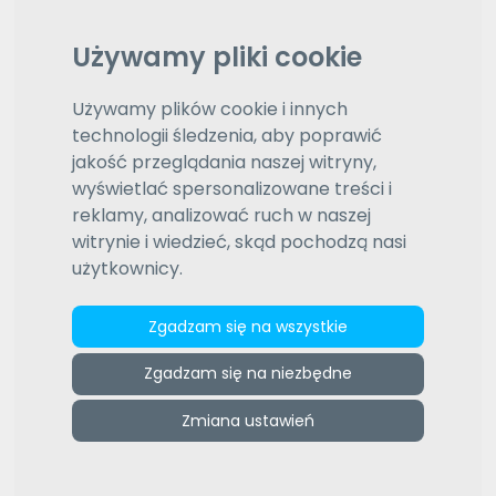
e-tlumacze.net
>
CJS TŁUMACZENIA
Używamy pliki cookie
Używamy plików cookie i innych
Oferty użytkownika
technologii śledzenia, aby poprawić
jakość przeglądania naszej witryny,
wyświetlać spersonalizowane treści i
angielski–arabski
reklamy, analizować ruch w naszej
Cena: 100 - 130 zł
witrynie i wiedzieć, skąd pochodzą nasi
Zobacz ofertę »
użytkownicy.
Zgadzam się na wszystkie
angielski–duński
Zgadzam się na niezbędne
Cena: 120 - 160 zł
Zobacz ofertę »
Zmiana ustawień
angielski–francuski