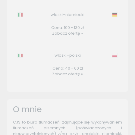
włoski–niemiecki
Cena: 100 - 130 zł
Zobacz ofertę »
włoski–polski
Cena: 40 - 60 zł
Zobacz ofertę »
O mnie
CJS to biuro tłumaczeń, zajmujące się wykonywaniem
tłumaczeń pisemnych (poświadczonych i
nieuwierzytelnionych) z/na języki: angielski, niemiecki,