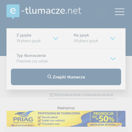
Z języka
Na język
Wybierz język
Wybierz język
Typ tłumaczenia
Pisemne czy ustne
Znajdź tłumacza
Wyszukiwanie zaawansowane
Reklama
ZAMÓW REKLAMĘ W TYM MIEJSCU