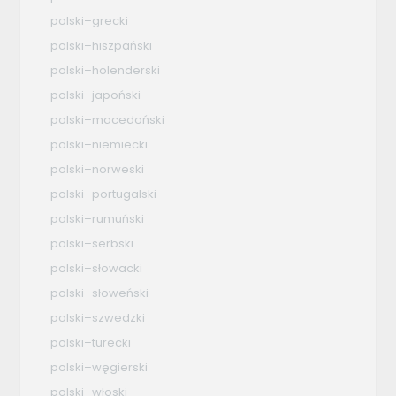
polski–grecki
polski–hiszpański
polski–holenderski
polski–japoński
polski–macedoński
polski–niemiecki
polski–norweski
polski–portugalski
polski–rumuński
polski–serbski
polski–słowacki
polski–słoweński
polski–szwedzki
polski–turecki
polski–węgierski
polski–włoski