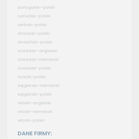
portugalski–polski
rumuński–polski
serbski–polski
słowacki–polski
słoweński–polski
szwedzki–angielski
szwedzki–niemiecki
szwedzki–polski
turecki–polski
węgierski–niemiecki
węgierski–polski
włoski–angielski
włoski–niemiecki
włoski–polski
DANE FIRMY: