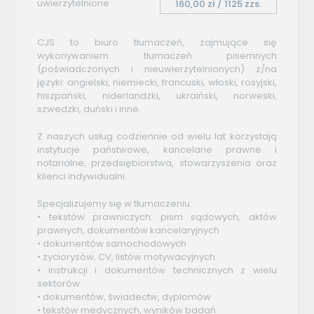
uwierzytelnione
160,00 zł / 1125 zzs.
CJS to biuro tłumaczeń, zajmujące się
wykonywaniem tłumaczeń pisemnych
(poświadczonych i nieuwierzytelnionych) z/na
języki: angielski, niemiecki, francuski, włoski, rosyjski,
hiszpański, niderlandzki, ukraiński, norweski,
szwedzki, duński i inne.
Z naszych usług codziennie od wielu lat korzystają
instytucje państwowe, kancelarie prawne i
notarialne, przedsiębiorstwa, stowarzyszenia oraz
klienci indywidualni.
Specjalizujemy się w tłumaczeniu:
• tekstów prawniczych: pism sądowych, aktów
prawnych, dokumentów kancelaryjnych
• dokumentów samochodowych
• życiorysów, CV, listów motywacyjnych
• instrukcji i dokumentów technicznych z wielu
sektorów
• dokumentów, świadectw, dyplomów
• tekstów medycznych, wyników badań