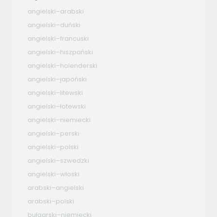
angielski–arabski
angielski–duński
angielski–francuski
angielski–hiszpański
angielski–holenderski
angielski–japoński
angielski–litewski
angielski–łotewski
angielski–niemiecki
angielski–perski
angielski–polski
angielski–szwedzki
angielski–włoski
arabski–angielski
arabski–polski
bułgarski–niemiecki