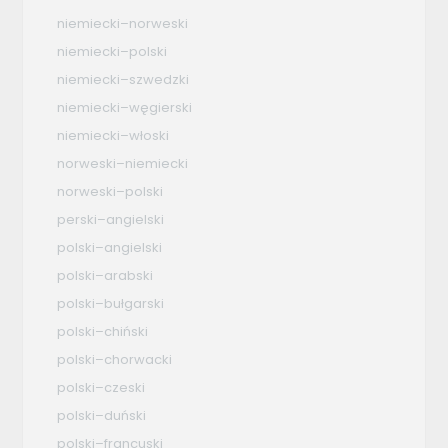
niemiecki–norweski
niemiecki–polski
niemiecki–szwedzki
niemiecki–węgierski
niemiecki–włoski
norweski–niemiecki
norweski–polski
perski–angielski
polski–angielski
polski–arabski
polski–bułgarski
polski–chiński
polski–chorwacki
polski–czeski
polski–duński
polski–francuski