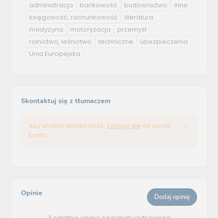
administracja
bankowość
budownictwo
inne
księgowość, rachunkowość
literatura
medycyna
motoryzacja
przemysł
rolnictwo, leśnictwo
techniczne
ubezpieczenia
Unia Europejska
Skontaktuj się z tłumaczem
Aby wysłać wiadomość,
zaloguj się
na swoje
konto.
Opinie
Dodaj opinię
3 ostatnie opinie na temat użytkownika