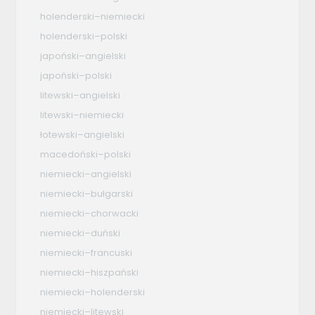
holenderski–niemiecki
holenderski–polski
japoński–angielski
japoński–polski
litewski–angielski
litewski–niemiecki
łotewski–angielski
macedoński–polski
niemiecki–angielski
niemiecki–bułgarski
niemiecki–chorwacki
niemiecki–duński
niemiecki–francuski
niemiecki–hiszpański
niemiecki–holenderski
niemiecki–litewski