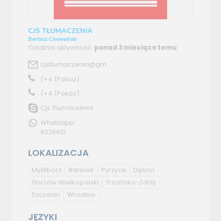
CJS TŁUMACZENIA
Bartosz Chowański
Ostatnia aktywność:
ponad 3 miesiące temu
cjstlumaczenia@gm...
(+4
(Pokaż)
(+4
(Pokaż)
Cjs Tlumaczenia
Whatsapp:
8226612
LOKALIZACJA
Myślibórz
Barlinek
Pyrzyce
Dębno
Gorzów Wielkopolski
Trzcińsko-Zdrój
Szczecin
Wrocław
JĘZYKI