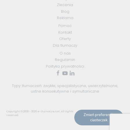
Zlecenia
Blog
Reklama
Pomoc
Kontakt
Oferty
Dla tłumaczy
O nas
Regulamin
Polityka prywatności
Typy tłumaczeń:
zwykłe
,
specjalistyczne
,
uwierzytelnione
,
ustne konsekutywne
i
symultaniczne
Copyright © 2009 - 2026
e-tlumacze.net
. All rights
Zmień preferencje
reserved.
ciasteczek