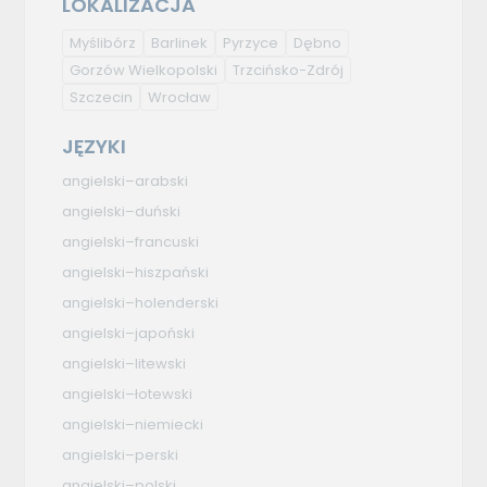
LOKALIZACJA
Myślibórz
Barlinek
Pyrzyce
Dębno
Gorzów Wielkopolski
Trzcińsko-Zdrój
Szczecin
Wrocław
JĘZYKI
angielski–arabski
angielski–duński
angielski–francuski
angielski–hiszpański
angielski–holenderski
angielski–japoński
angielski–litewski
angielski–łotewski
angielski–niemiecki
angielski–perski
angielski–polski