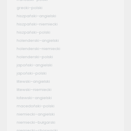
grecki–polski
hiszpański–angielski
hiszpański–niemiecki
hiszpański–polski
holenderski–angielski
holenderski–niemiecki
holenderski–polski
japoński–angielski
japoński–polski
litewski–angielski
litewski–niemiecki
łotewski–angielski
macedoński–polski
niemiecki–angielski
niemiecki–bułgarski
niemiecki–chorwacki