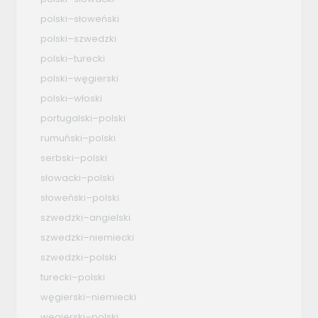
polski–słoweński
polski–szwedzki
polski–turecki
polski–węgierski
polski–włoski
portugalski–polski
rumuński–polski
serbski–polski
słowacki–polski
słoweński–polski
szwedzki–angielski
szwedzki–niemiecki
szwedzki–polski
turecki–polski
węgierski–niemiecki
węgierski–polski