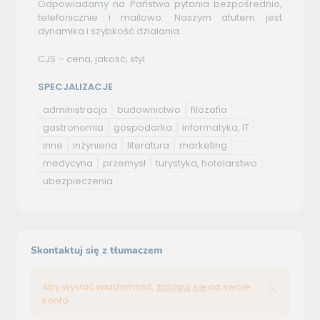
Odpowiadamy na Państwa pytania bezpośrednio,
telefonicznie i mailowo. Naszym atutem jest
dynamika i szybkość działania.
CJS – cena, jakość, styl
SPECJALIZACJE
administracja
budownictwo
filozofia
gastronomia
gospodarka
informatyka, IT
inne
inżynieria
literatura
marketing
medycyna
przemysł
turystyka, hotelarstwo
ubezpieczenia
Skontaktuj się z tłumaczem
Aby wysłać wiadomość,
zaloguj się
na swoje
konto.