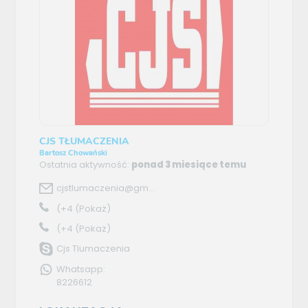
CJS TŁUMACZENIA
Bartosz Chowański
Ostatnia aktywność:
ponad 3 miesiące temu
cjstlumaczenia@gm...
(+4
(Pokaż)
(+4
(Pokaż)
Cjs Tlumaczenia
Whatsapp:
8226612