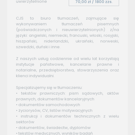
uwierzytelnione
70,00 zł / 1800 zzs.
CJS to biuro tłumaczeń, zajmujące się
wykonywaniem tłumaczeń pisemnych
(poświadczonych i nieuwierzytelnionych) z/na
języki: angielski, niemiecki, francuski, włoski, rosyjski,
hiszpański, niderlandzki, ukraiński, norweski,
szwedzki, duński i inne.
Z naszych usług codziennie od wielu lat korzystają
instytucje państwowe, kancelarie prawne i
notarialne, przedsiębiorstwa, stowarzyszenia oraz
klienci indywidualni.
Specjalizujemy się w tłumaczeniu:
• tekstów prawniczych: pism sądowych, aktów
prawnych, dokumentów kancelaryjnych
• dokumentów samochodowych
• życiorysów, CV, listów motywacyjnych
• instrukcji i dokumentów technicznych z wielu
sektorów
• dokumentów, świadectw, dyplomów
• tekstów medycznych, wyników badań