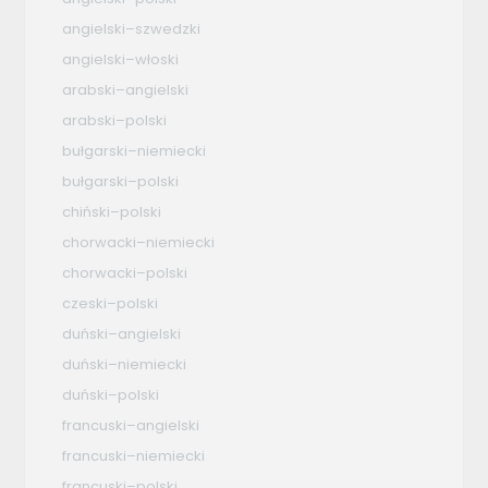
angielski–szwedzki
angielski–włoski
arabski–angielski
arabski–polski
bułgarski–niemiecki
bułgarski–polski
chiński–polski
chorwacki–niemiecki
chorwacki–polski
czeski–polski
duński–angielski
duński–niemiecki
duński–polski
francuski–angielski
francuski–niemiecki
francuski–polski