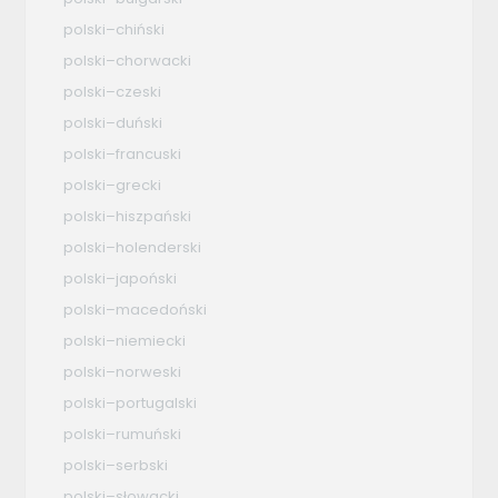
polski–chiński
polski–chorwacki
polski–czeski
polski–duński
polski–francuski
polski–grecki
polski–hiszpański
polski–holenderski
polski–japoński
polski–macedoński
polski–niemiecki
polski–norweski
polski–portugalski
polski–rumuński
polski–serbski
polski–słowacki