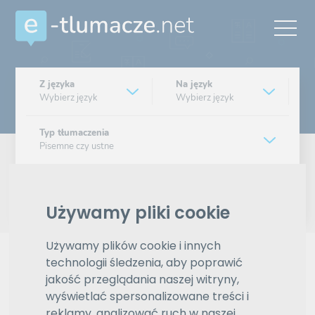
Z języka
Na język
Wybierz język
Wybierz język
Typ tłumaczenia
Pisemne czy ustne
Znajdź tłumacza
Używamy pliki cookie
Wyszukiwanie zaawansowane
Używamy plików cookie i innych
Reklama
technologii śledzenia, aby poprawić
jakość przeglądania naszej witryny,
wyświetlać spersonalizowane treści i
reklamy, analizować ruch w naszej