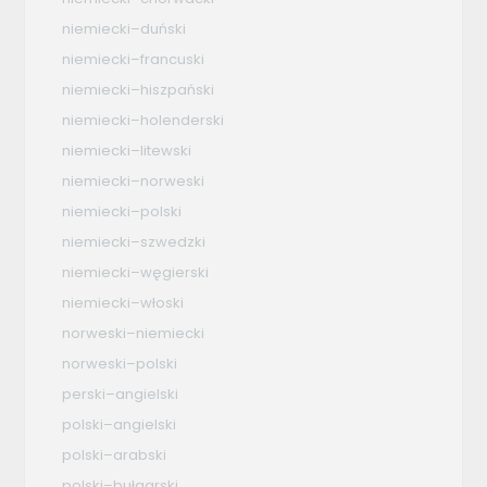
niemiecki–duński
niemiecki–francuski
niemiecki–hiszpański
niemiecki–holenderski
niemiecki–litewski
niemiecki–norweski
niemiecki–polski
niemiecki–szwedzki
niemiecki–węgierski
niemiecki–włoski
norweski–niemiecki
norweski–polski
perski–angielski
polski–angielski
polski–arabski
polski–bułgarski