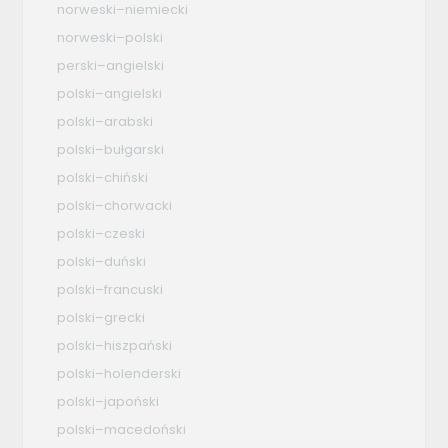
norweski–niemiecki
norweski–polski
perski–angielski
polski–angielski
polski–arabski
polski–bułgarski
polski–chiński
polski–chorwacki
polski–czeski
polski–duński
polski–francuski
polski–grecki
polski–hiszpański
polski–holenderski
polski–japoński
polski–macedoński