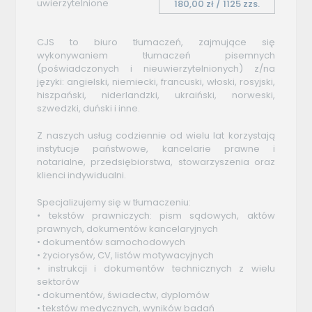
uwierzytelnione
180,00 zł / 1125 zzs.
CJS to biuro tłumaczeń, zajmujące się
wykonywaniem tłumaczeń pisemnych
(poświadczonych i nieuwierzytelnionych) z/na
języki: angielski, niemiecki, francuski, włoski, rosyjski,
hiszpański, niderlandzki, ukraiński, norweski,
szwedzki, duński i inne.
Z naszych usług codziennie od wielu lat korzystają
instytucje państwowe, kancelarie prawne i
notarialne, przedsiębiorstwa, stowarzyszenia oraz
klienci indywidualni.
Specjalizujemy się w tłumaczeniu:
• tekstów prawniczych: pism sądowych, aktów
prawnych, dokumentów kancelaryjnych
• dokumentów samochodowych
• życiorysów, CV, listów motywacyjnych
• instrukcji i dokumentów technicznych z wielu
sektorów
• dokumentów, świadectw, dyplomów
• tekstów medycznych, wyników badań