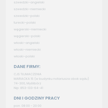
szwedzki–angielski
szwedzki–niemiecki
szwedzki–polski
turecki–polski
węgierski–niemiecki
węgierski–polski
włoski–angielski
włoski–niemiecki
włoski–polski
DANE FIRMY:
CJS TŁUMACZENIA
MARIACKA 15 (w budynku notariusza obok sądu)
74-300, Myślibórz
Nip: 853-133-64-41
DNI I GODZINY PRACY
pon. 08:00 - 20:00