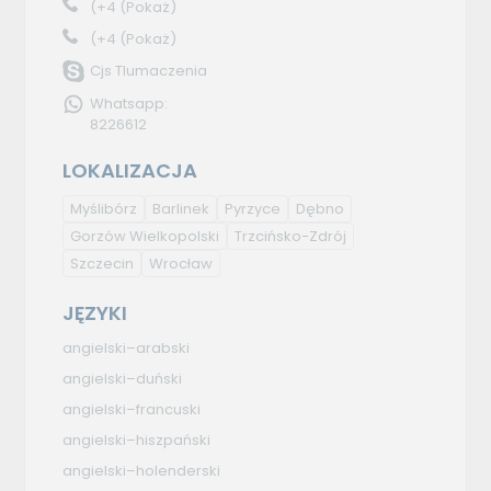
(+4
(Pokaż)
(+4
(Pokaż)
Cjs Tlumaczenia
Whatsapp:
8226612
LOKALIZACJA
Myślibórz
Barlinek
Pyrzyce
Dębno
Gorzów Wielkopolski
Trzcińsko-Zdrój
Szczecin
Wrocław
JĘZYKI
angielski–arabski
angielski–duński
angielski–francuski
angielski–hiszpański
angielski–holenderski