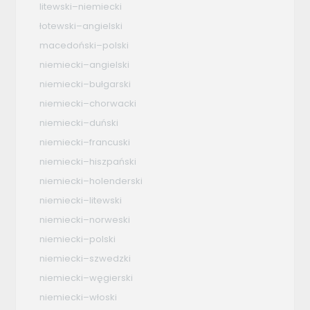
litewski–niemiecki
łotewski–angielski
macedoński–polski
niemiecki–angielski
niemiecki–bułgarski
niemiecki–chorwacki
niemiecki–duński
niemiecki–francuski
niemiecki–hiszpański
niemiecki–holenderski
niemiecki–litewski
niemiecki–norweski
niemiecki–polski
niemiecki–szwedzki
niemiecki–węgierski
niemiecki–włoski