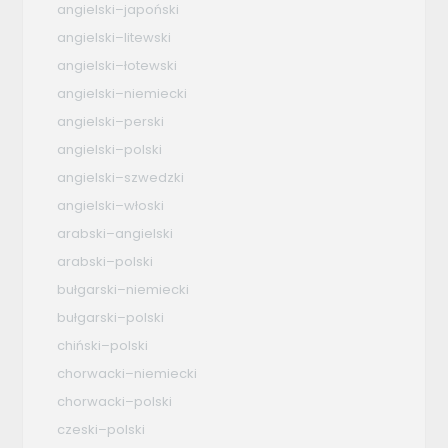
angielski–japoński
angielski–litewski
angielski–łotewski
angielski–niemiecki
angielski–perski
angielski–polski
angielski–szwedzki
angielski–włoski
arabski–angielski
arabski–polski
bułgarski–niemiecki
bułgarski–polski
chiński–polski
chorwacki–niemiecki
chorwacki–polski
czeski–polski