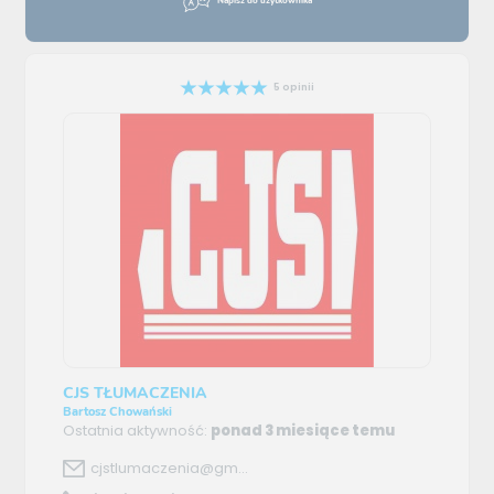
Napisz do użytkownika
5 opinii
CJS TŁUMACZENIA
Bartosz Chowański
Ostatnia aktywność:
ponad 3 miesiące temu
cjstlumaczenia@gm...