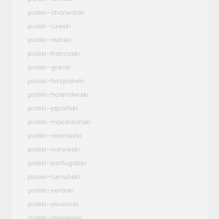
polski–chorwacki
polski–czeski
polski–duński
polski–francuski
polski–grecki
polski–hiszpański
polski–holenderski
polski–japoński
polski–macedoński
polski–niemiecki
polski–norweski
polski–portugalski
polski–rumuński
polski–serbski
polski–słowacki
polski–słoweński