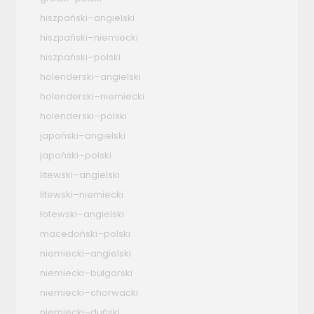
hiszpański–angielski
hiszpański–niemiecki
hiszpański–polski
holenderski–angielski
holenderski–niemiecki
holenderski–polski
japoński–angielski
japoński–polski
litewski–angielski
litewski–niemiecki
łotewski–angielski
macedoński–polski
niemiecki–angielski
niemiecki–bułgarski
niemiecki–chorwacki
niemiecki–duński