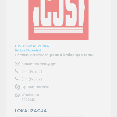
CJS TŁUMACZENIA
Bartosz Chowański
Ostatnia aktywność:
ponad 3 miesiące temu
cjstlumaczenia@gm...
(+4
(Pokaż)
(+4
(Pokaż)
Cjs Tlumaczenia
Whatsapp:
8226612
LOKALIZACJA