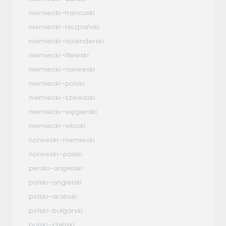
niemiecki–francuski
niemiecki–hiszpański
niemiecki–holenderski
niemiecki–litewski
niemiecki–norweski
niemiecki–polski
niemiecki–szwedzki
niemiecki–węgierski
niemiecki–włoski
norweski–niemiecki
norweski–polski
perski–angielski
polski–angielski
polski–arabski
polski–bułgarski
polski–chiński