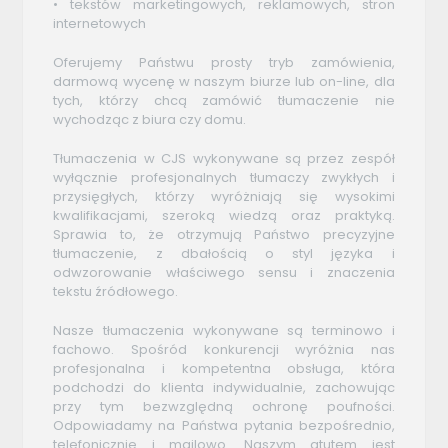
• tekstów marketingowych, reklamowych, stron
internetowych
Oferujemy Państwu prosty tryb zamówienia,
darmową wycenę w naszym biurze lub on-line, dla
tych, którzy chcą zamówić tłumaczenie nie
wychodząc z biura czy domu.
Tłumaczenia w CJS wykonywane są przez zespół
wyłącznie profesjonalnych tłumaczy zwykłych i
przysięgłych, którzy wyróżniają się wysokimi
kwalifikacjami, szeroką wiedzą oraz praktyką.
Sprawia to, że otrzymują Państwo precyzyjne
tłumaczenie, z dbałością o styl języka i
odwzorowanie właściwego sensu i znaczenia
tekstu źródłowego.
Nasze tłumaczenia wykonywane są terminowo i
fachowo. Spośród konkurencji wyróżnia nas
profesjonalna i kompetentna obsługa, która
podchodzi do klienta indywidualnie, zachowując
przy tym bezwzględną ochronę poufności.
Odpowiadamy na Państwa pytania bezpośrednio,
telefonicznie i mailowo. Naszym atutem jest