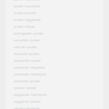
polski–szwedzki
polski–turecki
polski–węgierski
polski–włoski
portugalski–polski
rumuński–polski
serbski–polski
słowacki–polski
słoweński–polski
szwedzki–angielski
szwedzki–niemiecki
szwedzki–polski
turecki–polski
węgierski–niemiecki
węgierski–polski
włoski–angielski