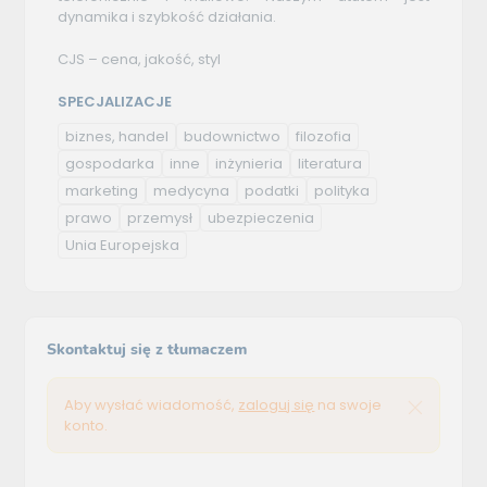
dynamika i szybkość działania.
CJS – cena, jakość, styl
SPECJALIZACJE
biznes, handel
budownictwo
filozofia
gospodarka
inne
inżynieria
literatura
marketing
medycyna
podatki
polityka
prawo
przemysł
ubezpieczenia
Unia Europejska
Skontaktuj się z tłumaczem
Aby wysłać wiadomość,
zaloguj się
na swoje
konto.