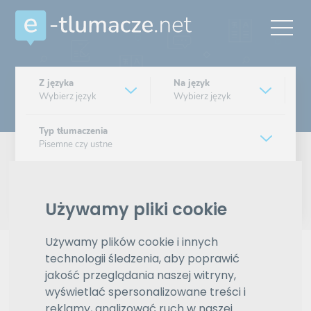
Z języka
Na język
Wybierz język
Wybierz język
Typ tłumaczenia
Pisemne czy ustne
Znajdź tłumacza
Używamy pliki cookie
Wyszukiwanie zaawansowane
Używamy plików cookie i innych
Reklama
technologii śledzenia, aby poprawić
jakość przeglądania naszej witryny,
wyświetlać spersonalizowane treści i
reklamy, analizować ruch w naszej
ZAMÓW REKLAMĘ W TYM MIEJSCU