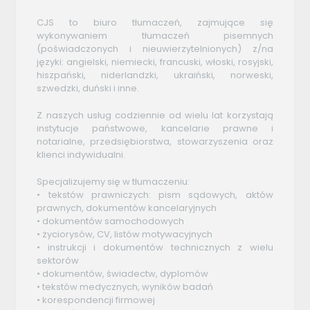
CJS to biuro tłumaczeń, zajmujące się
wykonywaniem tłumaczeń pisemnych
(poświadczonych i nieuwierzytelnionych) z/na
języki: angielski, niemiecki, francuski, włoski, rosyjski,
hiszpański, niderlandzki, ukraiński, norweski,
szwedzki, duński i inne.
Z naszych usług codziennie od wielu lat korzystają
instytucje państwowe, kancelarie prawne i
notarialne, przedsiębiorstwa, stowarzyszenia oraz
klienci indywidualni.
Specjalizujemy się w tłumaczeniu:
• tekstów prawniczych: pism sądowych, aktów
prawnych, dokumentów kancelaryjnych
• dokumentów samochodowych
• życiorysów, CV, listów motywacyjnych
• instrukcji i dokumentów technicznych z wielu
sektorów
• dokumentów, świadectw, dyplomów
• tekstów medycznych, wyników badań
• korespondencji firmowej