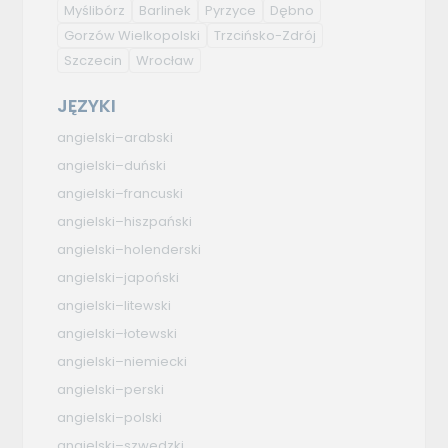
Myślibórz
Barlinek
Pyrzyce
Dębno
Gorzów Wielkopolski
Trzcińsko-Zdrój
Szczecin
Wrocław
JĘZYKI
angielski–arabski
angielski–duński
angielski–francuski
angielski–hiszpański
angielski–holenderski
angielski–japoński
angielski–litewski
angielski–łotewski
angielski–niemiecki
angielski–perski
angielski–polski
angielski–szwedzki