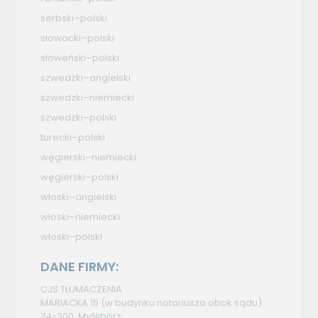
serbski–polski
słowacki–polski
słoweński–polski
szwedzki–angielski
szwedzki–niemiecki
szwedzki–polski
turecki–polski
węgierski–niemiecki
węgierski–polski
włoski–angielski
włoski–niemiecki
włoski–polski
DANE FIRMY:
CJS TŁUMACZENIA
MARIACKA 15 (w budynku notariusza obok sądu)
74-300, Myślibórz