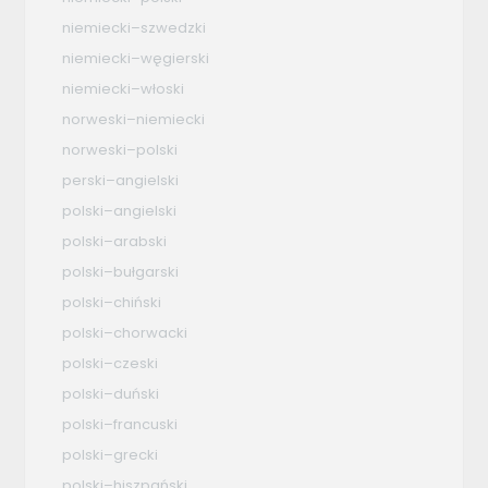
niemiecki–szwedzki
niemiecki–węgierski
niemiecki–włoski
norweski–niemiecki
norweski–polski
perski–angielski
polski–angielski
polski–arabski
polski–bułgarski
polski–chiński
polski–chorwacki
polski–czeski
polski–duński
polski–francuski
polski–grecki
polski–hiszpański