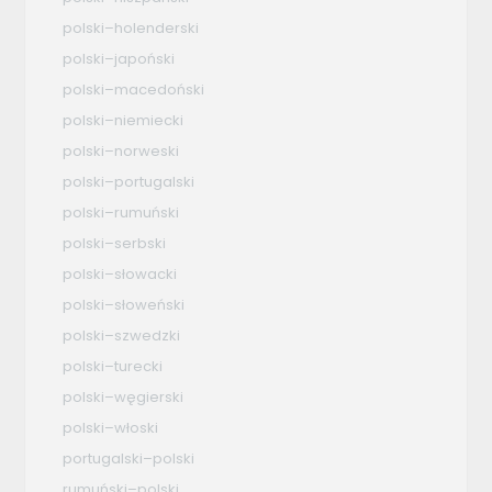
polski–holenderski
polski–japoński
polski–macedoński
polski–niemiecki
polski–norweski
polski–portugalski
polski–rumuński
polski–serbski
polski–słowacki
polski–słoweński
polski–szwedzki
polski–turecki
polski–węgierski
polski–włoski
portugalski–polski
rumuński–polski