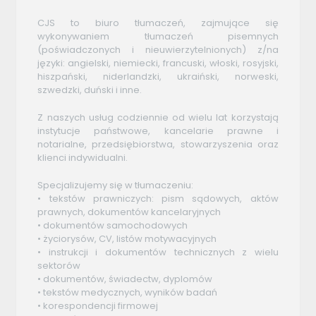
CJS to biuro tłumaczeń, zajmujące się
wykonywaniem tłumaczeń pisemnych
(poświadczonych i nieuwierzytelnionych) z/na
języki: angielski, niemiecki, francuski, włoski, rosyjski,
hiszpański, niderlandzki, ukraiński, norweski,
szwedzki, duński i inne.
Z naszych usług codziennie od wielu lat korzystają
instytucje państwowe, kancelarie prawne i
notarialne, przedsiębiorstwa, stowarzyszenia oraz
klienci indywidualni.
Specjalizujemy się w tłumaczeniu:
• tekstów prawniczych: pism sądowych, aktów
prawnych, dokumentów kancelaryjnych
• dokumentów samochodowych
• życiorysów, CV, listów motywacyjnych
• instrukcji i dokumentów technicznych z wielu
sektorów
• dokumentów, świadectw, dyplomów
• tekstów medycznych, wyników badań
• korespondencji firmowej