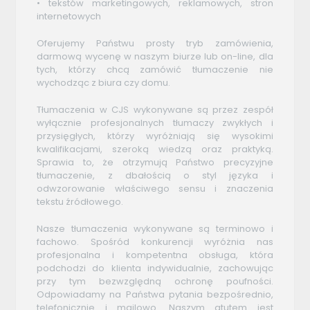
• tekstów marketingowych, reklamowych, stron
internetowych
Oferujemy Państwu prosty tryb zamówienia,
darmową wycenę w naszym biurze lub on-line, dla
tych, którzy chcą zamówić tłumaczenie nie
wychodząc z biura czy domu.
Tłumaczenia w CJS wykonywane są przez zespół
wyłącznie profesjonalnych tłumaczy zwykłych i
przysięgłych, którzy wyróżniają się wysokimi
kwalifikacjami, szeroką wiedzą oraz praktyką.
Sprawia to, że otrzymują Państwo precyzyjne
tłumaczenie, z dbałością o styl języka i
odwzorowanie właściwego sensu i znaczenia
tekstu źródłowego.
Nasze tłumaczenia wykonywane są terminowo i
fachowo. Spośród konkurencji wyróżnia nas
profesjonalna i kompetentna obsługa, która
podchodzi do klienta indywidualnie, zachowując
przy tym bezwzględną ochronę poufności.
Odpowiadamy na Państwa pytania bezpośrednio,
telefonicznie i mailowo. Naszym atutem jest