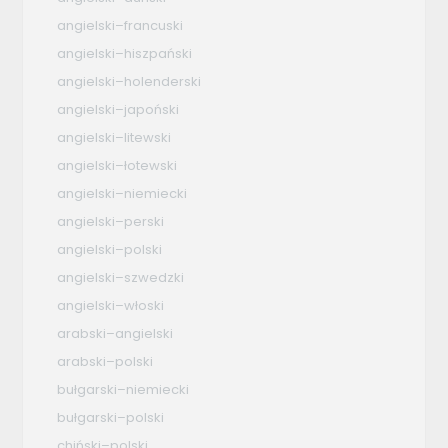
angielski–francuski
angielski–hiszpański
angielski–holenderski
angielski–japoński
angielski–litewski
angielski–łotewski
angielski–niemiecki
angielski–perski
angielski–polski
angielski–szwedzki
angielski–włoski
arabski–angielski
arabski–polski
bułgarski–niemiecki
bułgarski–polski
chiński–polski