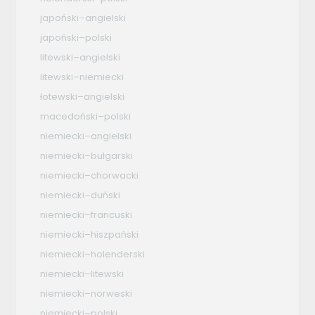
japoński–angielski
japoński–polski
litewski–angielski
litewski–niemiecki
łotewski–angielski
macedoński–polski
niemiecki–angielski
niemiecki–bułgarski
niemiecki–chorwacki
niemiecki–duński
niemiecki–francuski
niemiecki–hiszpański
niemiecki–holenderski
niemiecki–litewski
niemiecki–norweski
niemiecki–polski