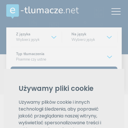
Z języka
Na język
Wybierz język
Wybierz język
Typ tłumaczenia
Pisemne czy ustne
Znajdź tłumacza
Używamy pliki cookie
Wyszukiwanie zaawansowane
Używamy plików cookie i innych
Reklama
technologii śledzenia, aby poprawić
jakość przeglądania naszej witryny,
wyświetlać spersonalizowane treści i
ZAMÓW REKLAMĘ W TYM MIEJSCU