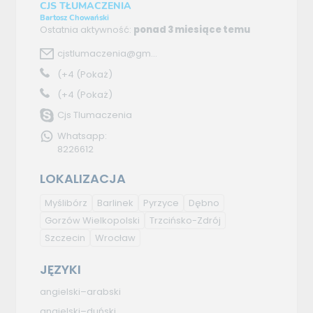
CJS TŁUMACZENIA
Bartosz Chowański
Ostatnia aktywność:
ponad 3 miesiące temu
cjstlumaczenia@gm...
(+4
(Pokaż)
(+4
(Pokaż)
Cjs Tlumaczenia
Whatsapp:
8226612
LOKALIZACJA
Myślibórz
Barlinek
Pyrzyce
Dębno
Gorzów Wielkopolski
Trzcińsko-Zdrój
Szczecin
Wrocław
JĘZYKI
angielski–arabski
angielski–duński