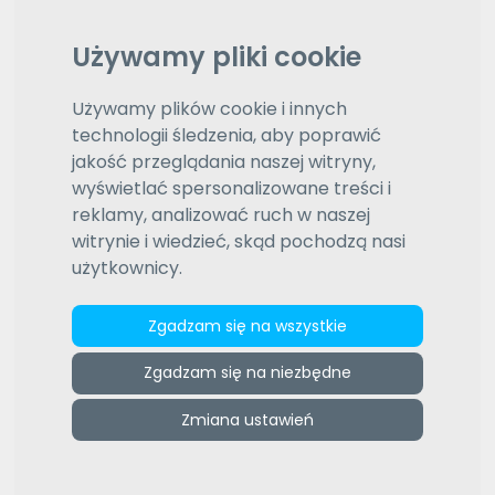
Wybierz język
polski
Używamy pliki cookie
Wybierz język
Daty aktualizacji (od najnowszej)
Wybierz typ sortowania
Używamy plików cookie i innych
technologii śledzenia, aby poprawić
jakość przeglądania naszej witryny,
Wyróżnione oferty
wyświetlać spersonalizowane treści i
1
2
3
4
5
6
7
8
9
10
reklamy, analizować ruch w naszej
witrynie i wiedzieć, skąd pochodzą nasi
użytkownicy.
Zgadzam się na wszystkie
Zgadzam się na niezbędne
Tłumaczenia
Zmiana ustawień
!!! SZANOWNI KLIENCI WAŻNA INFORMACJA !!!
WYSTAWIAM FAKTURY ZWOLNIONE Z VAT !!! Każde
tłumaczenie jest wyceniane indywidualnie. Stawka