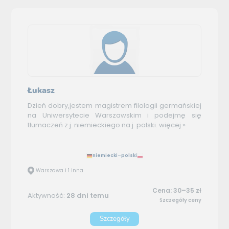
Łukasz
Dzień dobry,jestem magistrem filologii germańskiej
na Uniwersytecie Warszawskim i podejmę się
tłumaczeń z j. niemieckiego na j. polski.
więcej »
niemiecki–polski
Warszawa i 1 inna
Cena: 30–35 zł
Aktywność:
28 dni temu
Szczegóły ceny
Szczegóły