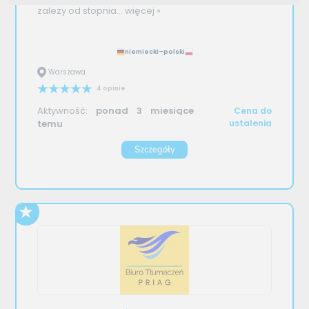
zależy od stopnia...
więcej »
niemiecki–polski
Warszawa
4 opinie
Aktywność:
ponad 3 miesiące
Cena do
temu
ustalenia
Szczegóły