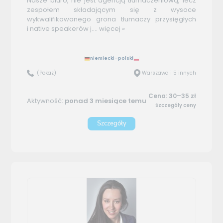
Nasze biuro, nie jest agencją tłumaczeniową, lecz
zespołem składającym się z wysoce
wykwalifikowanego grona tłumaczy przysięgłych
i native speakerów j....
więcej »
niemiecki–polski
(Pokaż)
Warszawa i 5 innych
Cena: 30–35 zł
Aktywność:
ponad 3 miesiące temu
Szczegóły ceny
Szczegóły