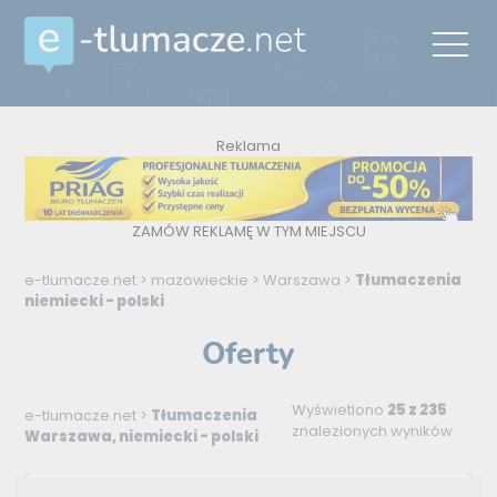
Reklama
ZAMÓW REKLAMĘ W TYM MIEJSCU
e-tlumacze.net
>
mazowieckie
>
Warszawa
>
Tłumaczenia
niemiecki - polski
Oferty
Wyświetlono
25 z 235
e-tlumacze.net
>
Tłumaczenia
znalezionych wyników
Warszawa, niemiecki - polski
niemiecki