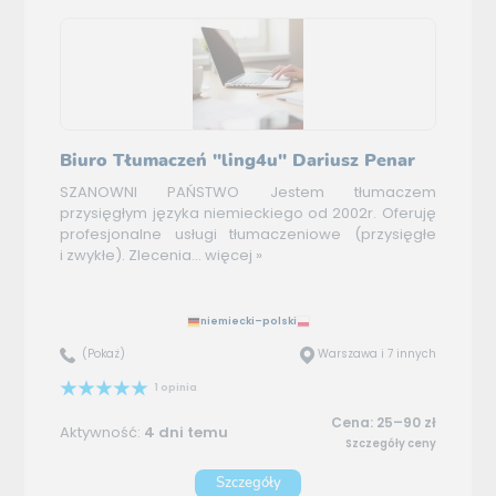
Biuro Tłumaczeń "ling4u" Dariusz Penar
SZANOWNI PAŃSTWO Jestem tłumaczem
przysięgłym języka niemieckiego od 2002r. Oferuję
profesjonalne usługi tłumaczeniowe (przysięgłe
i zwykłe). Zlecenia...
więcej »
niemiecki–polski
(Pokaż)
Warszawa i 7 innych
1 opinia
Cena: 25–90 zł
Aktywność:
4 dni temu
Szczegóły ceny
Szczegóły