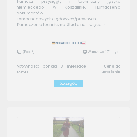
Tłumacz przysięgły i techniczny języka
niemieckiego w Koszalinie. Tłumaczenia
dokumentów
samochodowych/sądowych/prawnych.
Tłumaczenia techniczne. Studia na...
więcej »
niemiecki–polski
(Pokaż)
Warszawa i 7 innych
Aktywność:
ponad 3 miesiące
Cena do
temu
ustalenia
Szczegóły