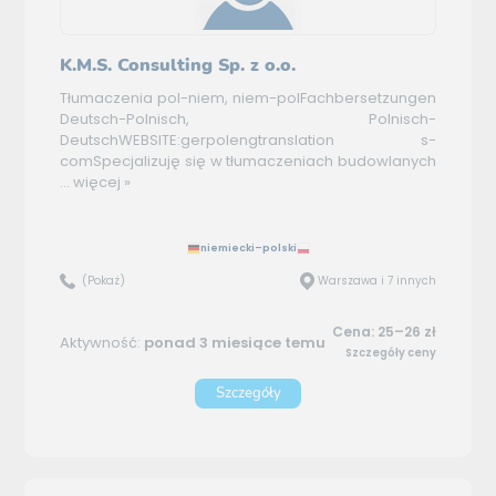
K.M.S. Consulting Sp. z o.o.
Tłumaczenia pol-niem, niem-polFachbersetzungen
Deutsch-Polnisch, Polnisch-
DeutschWEBSITE:gerpolengtranslation s-
comSpecjalizuję się w tłumaczeniach budowlanych
...
więcej »
niemiecki–polski
(Pokaż)
Warszawa i 7 innych
Cena: 25–26 zł
Aktywność:
ponad 3 miesiące temu
Szczegóły ceny
Szczegóły