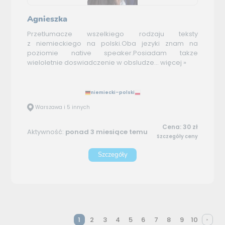
Agnieszka
Przetlumacze wszelkiego rodzaju teksty
z niemieckiego na polski.Oba jezyki znam na
poziomie native speaker.Posiadam takze
wieloletnie doswiadczenie w obsludze...
więcej »
niemiecki–polski
Warszawa i 5 innych
Cena: 30 zł
Aktywność:
ponad 3 miesiące temu
Szczegóły ceny
Szczegóły
1
2
3
4
5
6
7
8
9
10