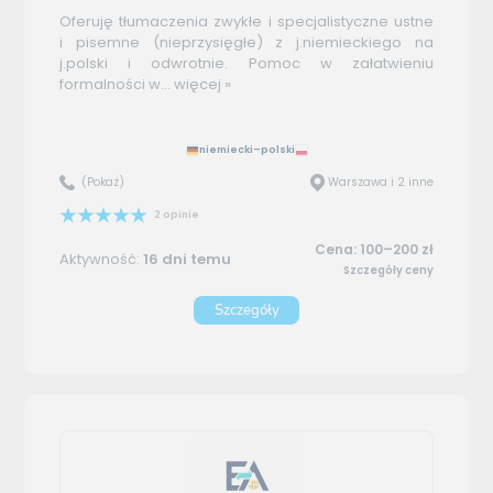
Oferuję tłumaczenia zwykłe i specjalistyczne ustne
i pisemne (nieprzysięgłe) z j.niemieckiego na
j.polski i odwrotnie. Pomoc w załatwieniu
formalności w...
więcej »
niemiecki–polski
(Pokaż)
Warszawa i 2 inne
2 opinie
Cena: 100–200 zł
Aktywność:
16 dni temu
Szczegóły ceny
Szczegóły