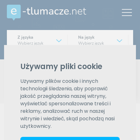
Z języka
Na język
Wybierz język
Wybierz język
Typ tłumaczenia
Używamy pliki cookie
Pisemne czy ustne
Używamy plików cookie i innych
Znajdź tłumacza
technologii śledzenia, aby poprawić
jakość przeglądania naszej witryny,
Wyszukiwanie zaawansowane
wyświetlać spersonalizowane treści i
reklamy, analizować ruch w naszej
Reklama
witrynie i wiedzieć, skąd pochodzą nasi
użytkownicy.
ZAMÓW REKLAMĘ W TYM MIEJSCU