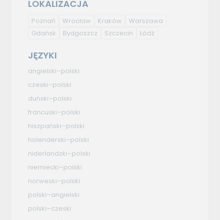
LOKALIZACJA
Poznań
Wrocław
Kraków
Warszawa
Gdańsk
Bydgoszcz
Szczecin
Łódź
JĘZYKI
angielski–polski
czeski–polski
duński–polski
francuski–polski
hiszpański–polski
holenderski–polski
niderlandzki–polski
niemiecki–polski
norweski–polski
polski–angielski
polski–czeski