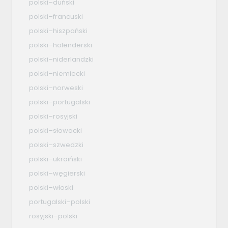
polski–duński
polski–francuski
polski–hiszpański
polski–holenderski
polski–niderlandzki
polski–niemiecki
polski–norweski
polski–portugalski
polski–rosyjski
polski–słowacki
polski–szwedzki
polski–ukraiński
polski–węgierski
polski–włoski
portugalski–polski
rosyjski–polski