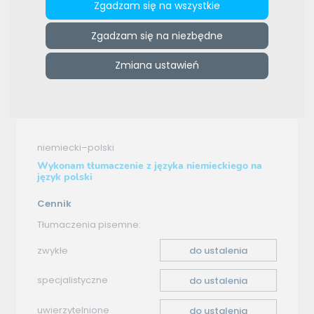
Zgadzam się na wszystkie
e-tlumacze.net
>
E-Lingua Tłumaczenia przysięgłe,
Zgadzam się na niezbędne
specjalistyczne i zwykłe
>
Oferta tłumaczenia -
niemiecki–polski
Zmiana ustawień
Oferta tłumaczenia
niemiecki–polski
Wykonam tłumaczenie z języka niemieckiego na
język polski
Cennik
Tłumaczenia pisemne:
zwykłe
do ustalenia
specjalistyczne
do ustalenia
uwierzytelnione
do ustalenia