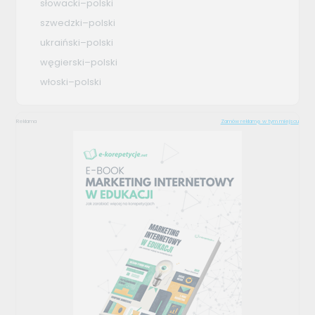
słowacki–polski
szwedzki–polski
ukraiński–polski
węgierski–polski
włoski–polski
Reklama
Zamów reklamę w tym miejscu