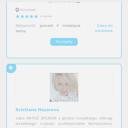
niemiecki–polski
Warszawa
4 opinie
Aktywność:
ponad 3 miesiące
Cena do
temu
ustalenia
Szczegóły
Svietlana Nazarova
Jako NATIVE SPEAKER z języka rosyjskiego oferuję
wszelkiego rodzaju profesjonalne tłumaczenia: