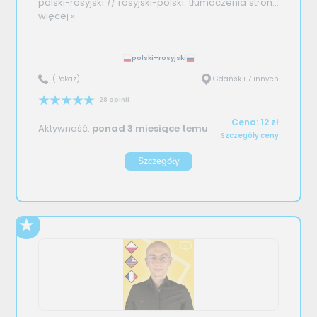
polski-rosyjski // rosyjski-polski: tłumaczenia stron...
więcej »
polski–rosyjski
(Pokaż)
Gdańsk i 7 innych
28 opinii
Cena: 12 zł
Aktywność:
ponad 3 miesiące temu
Szczegóły ceny
Szczegóły