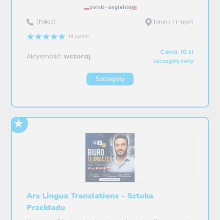
polski–angielski
(Pokaż)
Toruń i 7 innych
14 opinii
Cena: 10 zł
Aktywność:
wczoraj
Szczegóły ceny
Szczegóły
Ars Lingua Translations - Sztuka
Przekładu