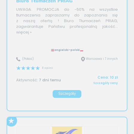
Biuro Tłumaczeń PRIAG
UWAGA: PROMOCJA do -50% na wszystkie
tłumaczenia zapraszamy do zapoznania się
z naszą ofertą ! Biuro Tłumaczeń PRIAG,
zagwarantuje Państwu profesjonalną jakość...
więcej »
angielski–polski
(Pokaż)
Warszawa i 7 innych
8 opinii
Cena: 10 zł
Aktywność:
7 dni temu
Szczegóły ceny
Szczegóły