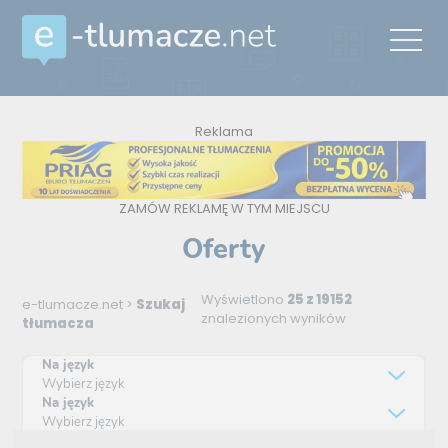
Reklama
ZAMÓW REKLAMĘ W TYM MIEJSCU
Oferty
Wyświetlono
25 z 19152
e-tlumacze.net
>
Szukaj
znalezionych wyników
tłumacza
Na język
Wybierz język
Na język
Wybierz język
Daty aktualizacji (od najnowszej)