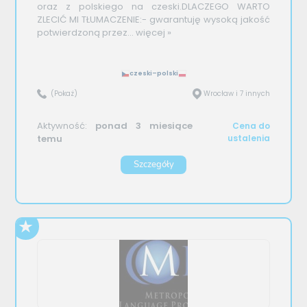
oraz z polskiego na czeski.DLACZEGO WARTO
ZLECIĆ MI TŁUMACZENIE:- gwarantuję wysoką jakość
potwierdzoną przez...
więcej »
czeski–polski
(Pokaż)
Wrocław i 7 innych
Aktywność:
ponad 3 miesiące
Cena do
temu
ustalenia
Szczegóły