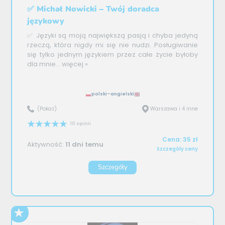
✅ Michał Nowicki – Twój doradca
językowy
✅ Języki są moją największą pasją i chyba jedyną
rzeczą, która nigdy mi się nie nudzi. Posługiwanie
się tylko jednym językiem przez całe życie byłoby
dla mnie...
więcej »
polski–angielski
(Pokaż)
Warszawa i 4 inne
10 opinii
Cena: 35 zł
Aktywność:
11 dni temu
Szczegóły ceny
Szczegóły