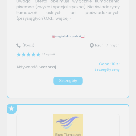
Uwaga: Oferta obejmuje wyłącznie tłumaczenia
pisemne (zwykłe i specjalistyczne). Nie świadczymy
tłumaczeń ustnych ani poświadczonych
(przysięgłych).Od...
więcej »
angielski–polski
(Pokaż)
Toruń i 7 innych
14 opinii
Cena: 10 zł
Aktywność:
wczoraj
Szczegóły ceny
Szczegóły