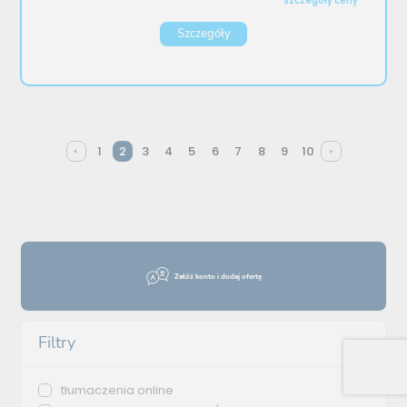
Szczegóły ceny
Szczegóły
1
2
3
4
5
6
7
8
9
10
Załóż konto i dodaj ofertę
Filtry
tłumaczenia online