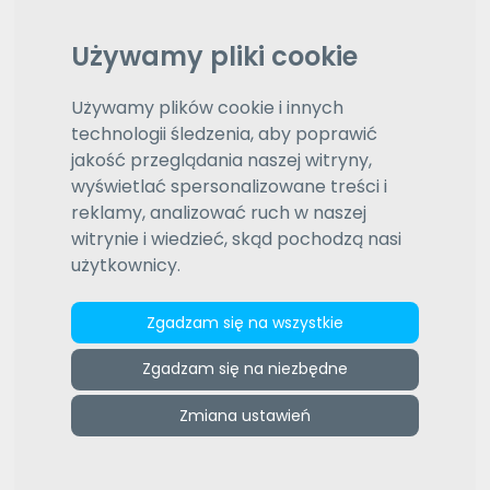
Wybierz typ sortowania
Używamy pliki cookie
Wyróżnione oferty
Używamy plików cookie i innych
1
2
3
4
5
6
7
8
9
10
technologii śledzenia, aby poprawić
jakość przeglądania naszej witryny,
wyświetlać spersonalizowane treści i
reklamy, analizować ruch w naszej
witrynie i wiedzieć, skąd pochodzą nasi
użytkownicy.
Zgadzam się na wszystkie
Tłumaczenia
!!! SZANOWNI KLIENCI WAŻNA INFORMACJA !!!
Zgadzam się na niezbędne
WYSTAWIAM FAKTURY ZWOLNIONE Z VAT !!! Każde
tłumaczenie jest wyceniane indywidualnie. Stawka
Zmiana ustawień
zależy od stopnia...
więcej »