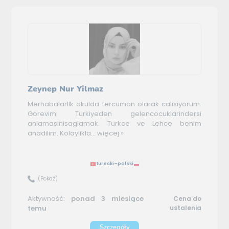
Zeynep Nur Yilmaz
MerhabalarIlk okulda tercuman olarak calisiyorum.
Gorevim Turkiyeden gelencocuklarindersi
anlamasinisaglamak. Turkce ve Lehce benim
anadilim. Kolaylikla...
więcej »
turecki–polski
(Pokaż)
Aktywność:
ponad 3 miesiące
Cena do
temu
ustalenia
Szczegóły