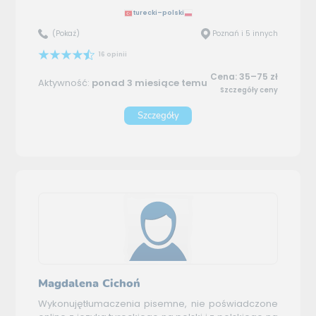
turecki–polski
(Pokaż)
Poznań i 5 innych
16 opinii
Cena: 35–75 zł
Aktywność:
ponad 3 miesiące temu
Szczegóły ceny
Szczegóły
Magdalena Cichoń
Wykonujętłumaczenia pisemne, nie poświadczone