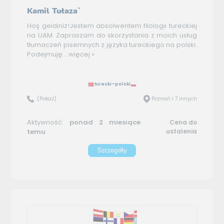
Kamil Tułaza`
Hoş geldiniz!Jestem absolwentem filologii tureckiej
na UAM. Zapraszam do skorzystania z moich usług
tłumaczeń pisemnych z języka tureckiego na polski.
Podejmuję...
więcej »
turecki–polski
(Pokaż)
Poznań i 7 innych
Aktywność:
ponad 2 miesiące
Cena do
temu
ustalenia
Szczegóły