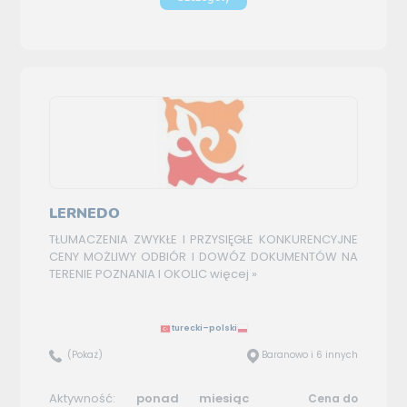
LERNEDO
TŁUMACZENIA ZWYKŁE I PRZYSIĘGŁE KONKURENCYJNE
CENY MOŻLIWY ODBIÓR I DOWÓZ DOKUMENTÓW NA
TERENIE POZNANIA I OKOLIC
więcej »
turecki–polski
(Pokaż)
Baranowo i 6 innych
Aktywność:
ponad miesiąc
Cena do