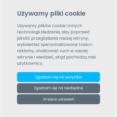
Wybierz język
Daty aktualizacji (od najnowszej)
Wybierz typ sortowania
Używamy pliki cookie
(69)
Pozostałe oferty
Używamy plików cookie i innych
1
2
3
technologii śledzenia, aby poprawić
jakość przeglądania naszej witryny,
wyświetlać spersonalizowane treści i
reklamy, analizować ruch w naszej
witrynie i wiedzieć, skąd pochodzą nasi
użytkownicy.
Zgadzam się na wszystkie
Ebru Orhan
Zgadzam się na niezbędne
Native speaker z językiem tureckim.Oferuję usługi
tłumaczenia z języka tureckiego na polski
Zmiana ustawień
i odwrotnie w formie ustnej lub pisemnej.Wykonuję
także korektę...
więcej »