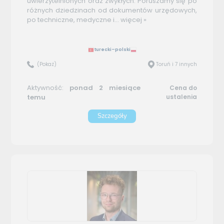
uwierzytelnionych oraz zwykłych. Poruszamy się po
różnych dziedzinach od dokumentów urzędowych,
po techniczne, medyczne i...
więcej »
turecki–polski
(Pokaż)
Toruń i 7 innych
Aktywność:
ponad 2 miesiące
Cena do
temu
ustalenia
Szczegóły