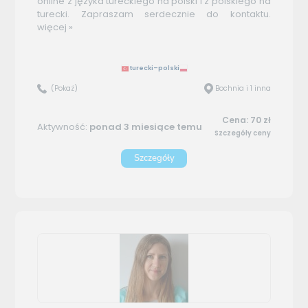
online z języka tureckiego na polski i z polskiego na
turecki. Zapraszam serdecznie do kontaktu.
więcej »
turecki–polski
(Pokaż)
Bochnia i 1 inna
Cena: 70 zł
Aktywność:
ponad 3 miesiące temu
Szczegóły ceny
Szczegóły