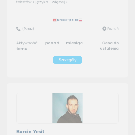
tekstów z języka...
więcej »
turecki–polski
(Pokaż)
Poznań
Aktywność:
ponad miesiąc
Cena do
temu
ustalenia
Szczegóły
Burcin Yesil