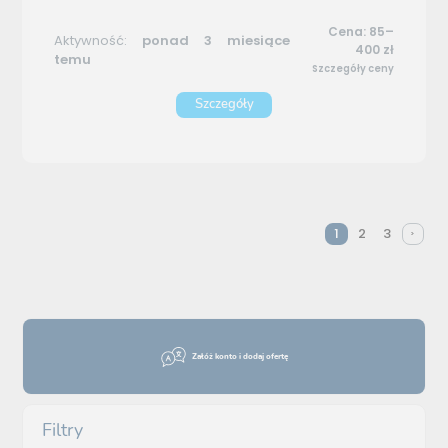
Cena: 85–
Aktywność:
ponad 3 miesiące
400 zł
temu
Szczegóły ceny
Szczegóły
1
2
3
Załóż konto i dodaj ofertę
Filtry