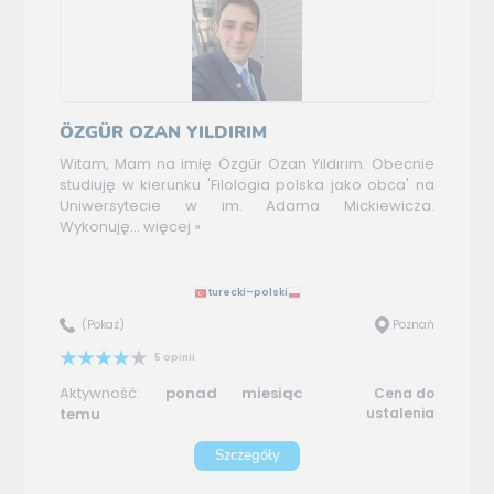
ÖZGÜR OZAN YILDIRIM
Witam, Mam na imię Özgür Ozan Yıldırım. Obecnie
studiuję w kierunku 'Filologia polska jako obca' na
Uniwersytecie w im. Adama Mickiewicza.
Wykonuję...
więcej »
turecki–polski
(Pokaż)
Poznań
5 opinii
Aktywność:
ponad miesiąc
Cena do
temu
ustalenia
Szczegóły