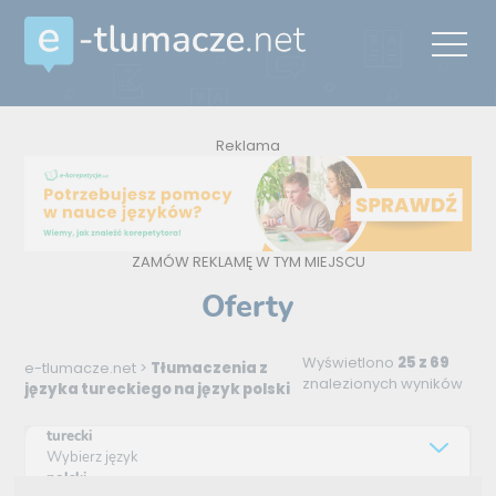
Reklama
ZAMÓW REKLAMĘ W TYM MIEJSCU
Oferty
Wyświetlono
25 z 69
e-tlumacze.net
>
Tłumaczenia z
znalezionych wyników
języka tureckiego na język polski
turecki
Wybierz język
polski