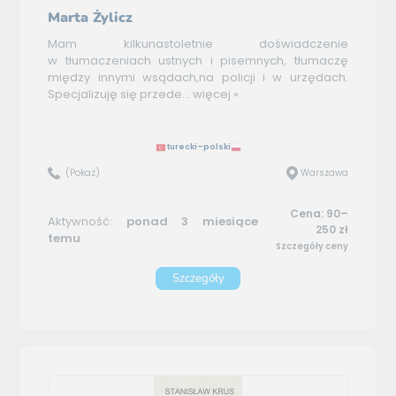
Marta Żylicz
Mam kilkunastoletnie doświadczenie
w tłumaczeniach ustnych i pisemnych, tłumaczę
między innymi wsądach,na policji i w urzędach.
Specjalizuję się przede...
więcej »
turecki–polski
(Pokaż)
Warszawa
Cena: 90–
Aktywność:
ponad 3 miesiące
250 zł
temu
Szczegóły ceny
Szczegóły