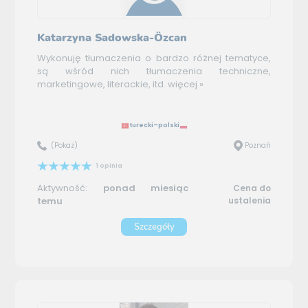
Katarzyna Sadowska-Özcan
Wykonuję tłumaczenia o bardzo różnej tematyce,
są wśród nich tłumaczenia techniczne,
marketingowe, literackie, itd.
więcej »
turecki–polski
(Pokaż)
Poznań
1 opinia
Aktywność:
ponad miesiąc
Cena do
temu
ustalenia
Szczegóły