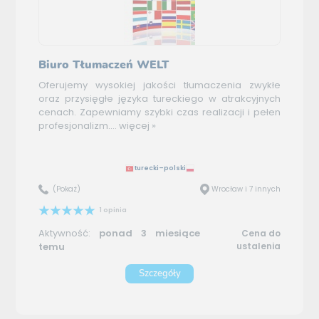
Biuro Tłumaczeń WELT
Oferujemy wysokiej jakości tłumaczenia zwykłe
oraz przysięgłe języka tureckiego w atrakcyjnych
cenach. Zapewniamy szybki czas realizacji i pełen
profesjonalizm....
więcej »
turecki–polski
(Pokaż)
Wrocław i 7 innych
1 opinia
Aktywność:
ponad 3 miesiące
Cena do
temu
ustalenia
Szczegóły