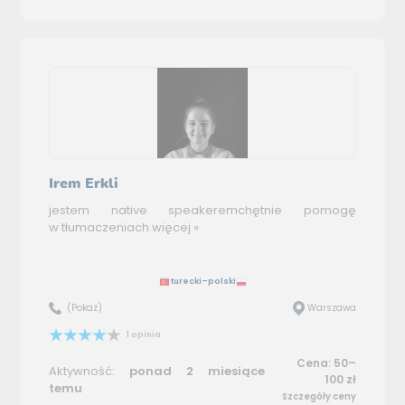
Irem Erkli
jestem native speakeremchętnie pomogę
w tłumaczeniach
więcej »
turecki–polski
(Pokaż)
Warszawa
1 opinia
Cena: 50–
Aktywność:
ponad 2 miesiące
100 zł
temu
Szczegóły ceny