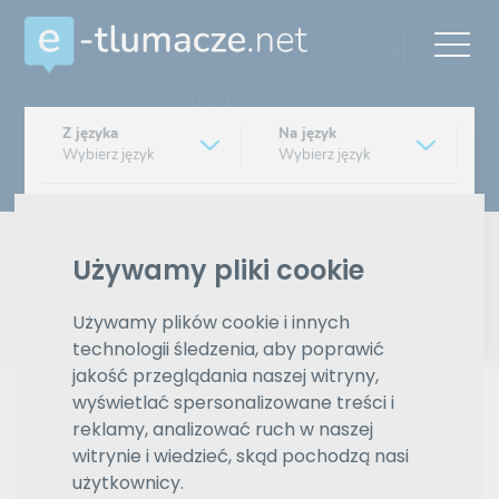
Z języka
Na język
Wybierz język
Wybierz język
Typ tłumaczenia
Pisemne czy ustne
Używamy pliki cookie
Znajdź tłumacza
Używamy plików cookie i innych
technologii śledzenia, aby poprawić
Wyszukiwanie zaawansowane
jakość przeglądania naszej witryny,
wyświetlać spersonalizowane treści i
Reklama
reklamy, analizować ruch w naszej
witrynie i wiedzieć, skąd pochodzą nasi
użytkownicy.
ZAMÓW REKLAMĘ W TYM MIEJSCU