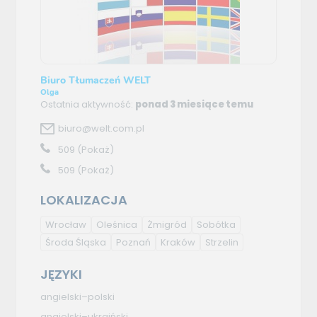
Biuro Tłumaczeń WELT
Olga
Ostatnia aktywność:
ponad 3 miesiące temu
biuro@welt.com.pl
509
(Pokaż)
509
(Pokaż)
LOKALIZACJA
Wrocław
Oleśnica
Żmigród
Sobótka
Środa Śląska
Poznań
Kraków
Strzelin
JĘZYKI
angielski–polski
angielski–ukraiński