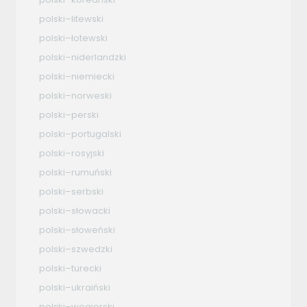
polski–litewski
polski–łotewski
polski–niderlandzki
polski–niemiecki
polski–norweski
polski–perski
polski–portugalski
polski–rosyjski
polski–rumuński
polski–serbski
polski–słowacki
polski–słoweński
polski–szwedzki
polski–turecki
polski–ukraiński
polski–węgierski