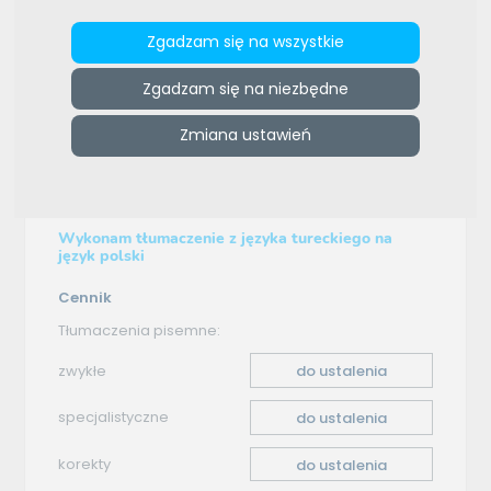
Zgadzam się na wszystkie
e-tlumacze.net
>
Biuro Tłumaczeń WELT
>
Oferta
tłumaczenia - turecki–polski
Zgadzam się na niezbędne
Oferta tłumaczenia
Zmiana ustawień
turecki–polski
Wykonam tłumaczenie z języka tureckiego na
język polski
Cennik
Tłumaczenia pisemne:
zwykłe
do ustalenia
specjalistyczne
do ustalenia
korekty
do ustalenia