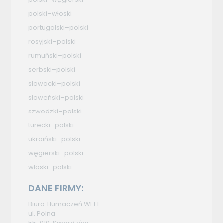
polski–włoski
portugalski–polski
rosyjski–polski
rumuński–polski
serbski–polski
słowacki–polski
słoweński–polski
szwedzki–polski
turecki–polski
ukraiński–polski
węgierski–polski
włoski–polski
DANE FIRMY:
Biuro Tłumaczeń WELT
ul. Polna
55-010, Smardzów