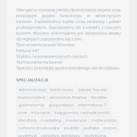
Oferujemy wysokiej jakości tłumaczenia zwykłe oraz
przysięgłe języka tureckiego w atrakcyjnych
cenach. Zapewniamy szybki czas realizacji i pełen
profesjonalizm. Zapraszamy do kontaktu z naszym
biurem. Wyceny dokonujemy po otrzymaniu tekstu
do wglądu i zapoznaniu się z nim.
Tłumaczenia turecki Wrocław
Faktura VAT
Szybko i w konkurencyjnych cenach
Tłumaczenia na turecki
Tłumacz przysięgły języka tureckiego we Wrocławiu
SPECJALIZACJE
administracja
bankowość
biznes, handel
budownictwo
ekonomia, finanse
filozofia
gastronomia
gospodarka
informatyka, IT
inne
inżynieria
księgowość, rachunkowość
literatura
marketing
medycyna
motoryzacja
ochrona środowiska
podatki
polityka
prawo
przemysł
rolnictwo, leśnictwo
techniczne