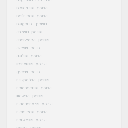
białoruski–polski
bośniacki–polski
bułgarski–polski
chiński–polski
chorwacki–polski
czeski–polski
duński–polski
francuski–polski
grecki–polski
hiszpański–polski
holenderski–polski
litewski–polski
niderlandzki–polski
niemiecki–polski
norweski–polski
perski–polski