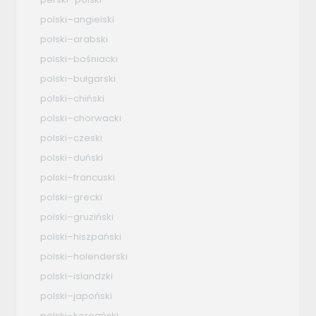
polski–angielski
polski–arabski
polski–bośniacki
polski–bułgarski
polski–chiński
polski–chorwacki
polski–czeski
polski–duński
polski–francuski
polski–grecki
polski–gruziński
polski–hiszpański
polski–holenderski
polski–islandzki
polski–japoński
polski–koreański