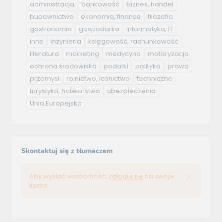
administracja
bankowość
biznes, handel
budownictwo
ekonomia, finanse
filozofia
gastronomia
gospodarka
informatyka, IT
inne
inżynieria
księgowość, rachunkowość
literatura
marketing
medycyna
motoryzacja
ochrona środowiska
podatki
polityka
prawo
przemysł
rolnictwo, leśnictwo
techniczne
turystyka, hotelarstwo
ubezpieczenia
Unia Europejska
Skontaktuj się z tłumaczem
Aby wysłać wiadomość,
zaloguj się
na swoje
konto.