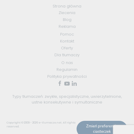
Strona główna
Zlecenia
Blog
Reklama
Pomoc
Kontakt
Oferty
Dla tłumaczy
O nas
Regulamin
Polityka prywatności
Typy tłumaczeń:
zwykłe
,
specjalistyczne
,
uwierzytelnione
,
ustne konsekutywne
i
symultaniczne
Copyright © 2009 - 2026
e-tlumacze.net
. All rights
Zmień preferencje
reserved.
ciasteczek