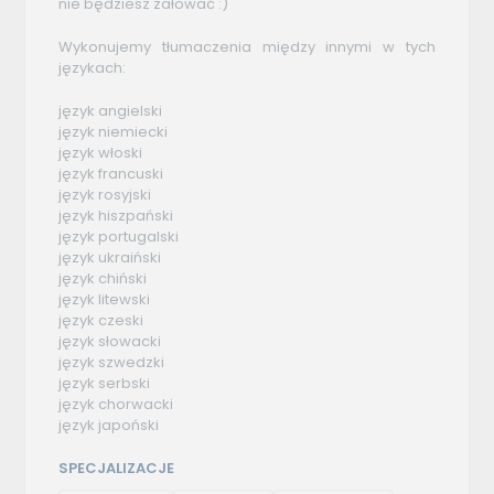
nie będziesz żałować :)
Wykonujemy tłumaczenia między innymi w tych
językach:
język angielski
język niemiecki
język włoski
język francuski
język rosyjski
język hiszpański
język portugalski
język ukraiński
język chiński
język litewski
język czeski
język słowacki
język szwedzki
język serbski
język chorwacki
język japoński
SPECJALIZACJE