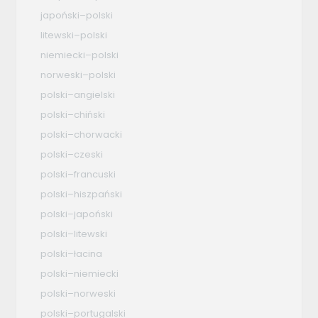
japoński–polski
litewski–polski
niemiecki–polski
norweski–polski
polski–angielski
polski–chiński
polski–chorwacki
polski–czeski
polski–francuski
polski–hiszpański
polski–japoński
polski–litewski
polski–łacina
polski–niemiecki
polski–norweski
polski–portugalski