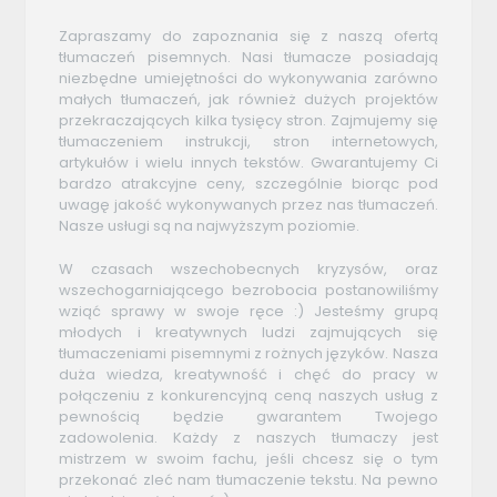
Zapraszamy do zapoznania się z naszą ofertą
tłumaczeń pisemnych. Nasi tłumacze posiadają
niezbędne umiejętności do wykonywania zarówno
małych tłumaczeń, jak również dużych projektów
przekraczających kilka tysięcy stron. Zajmujemy się
tłumaczeniem instrukcji, stron internetowych,
artykułów i wielu innych tekstów. Gwarantujemy Ci
bardzo atrakcyjne ceny, szczególnie biorąc pod
uwagę jakość wykonywanych przez nas tłumaczeń.
Nasze usługi są na najwyższym poziomie.
W czasach wszechobecnych kryzysów, oraz
wszechogarniającego bezrobocia postanowiliśmy
wziąć sprawy w swoje ręce :) Jesteśmy grupą
młodych i kreatywnych ludzi zajmujących się
tłumaczeniami pisemnymi z rożnych języków. Nasza
duża wiedza, kreatywność i chęć do pracy w
połączeniu z konkurencyjną ceną naszych usług z
pewnością będzie gwarantem Twojego
zadowolenia. Każdy z naszych tłumaczy jest
mistrzem w swoim fachu, jeśli chcesz się o tym
przekonać zleć nam tłumaczenie tekstu. Na pewno