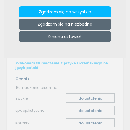
e-tlumacze.net
>
E-tlumacz
>
Oferta tłumaczenia -
Zgadzam się na wszystkie
ukraiński–polski
Zgadzam się na niezbędne
Oferta tłumaczenia
Zmiana ustawień
ukraiński–polski
Wykonam tłumaczenie z języka ukraińskiego na
język polski
Cennik
Tłumaczenia pisemne:
zwykłe
do ustalenia
specjalistyczne
do ustalenia
korekty
do ustalenia