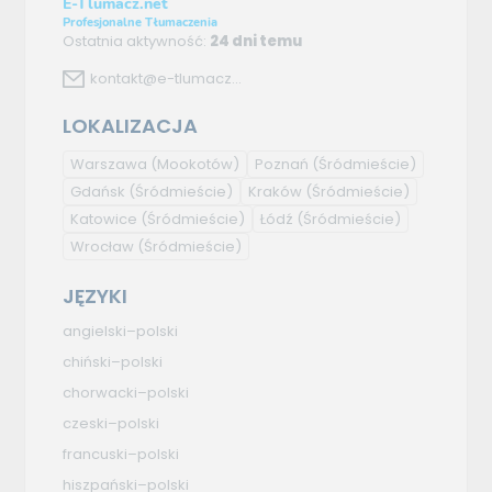
E-Tlumacz.net
Profesjonalne Tłumaczenia
Ostatnia aktywność:
24 dni temu
kontakt@e-tlumacz...
LOKALIZACJA
Warszawa
(Mookotów)
Poznań
(Śródmieście)
Gdańsk
(Śródmieście)
Kraków
(Śródmieście)
Katowice
(Śródmieście)
Łódź
(Śródmieście)
Wrocław
(Śródmieście)
JĘZYKI
angielski–polski
chiński–polski
chorwacki–polski
czeski–polski
francuski–polski
hiszpański–polski