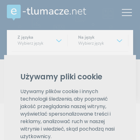
Z języka
Na język
Wybierz język
Wybierz język
Typ tłumaczenia
Pisemne czy ustne
Używamy pliki cookie
Znajdź tłumacza
Używamy plików cookie i innych
technologii śledzenia, aby poprawić
Wyszukiwanie zaawansowane
jakość przeglądania naszej witryny,
wyświetlać spersonalizowane treści i
Reklama
reklamy, analizować ruch w naszej
witrynie i wiedzieć, skąd pochodzą nasi
użytkownicy.
ZAMÓW REKLAMĘ W TYM MIEJSCU