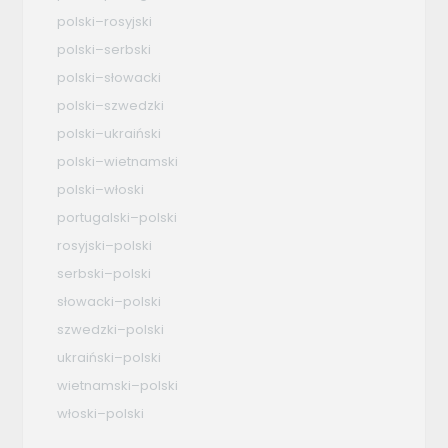
polski–rosyjski
polski–serbski
polski–słowacki
polski–szwedzki
polski–ukraiński
polski–wietnamski
polski–włoski
portugalski–polski
rosyjski–polski
serbski–polski
słowacki–polski
szwedzki–polski
ukraiński–polski
wietnamski–polski
włoski–polski