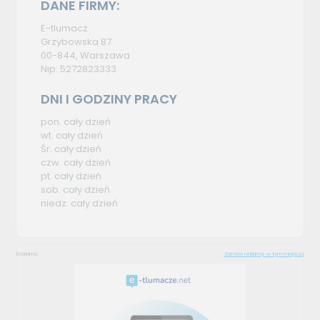
DANE FIRMY:
E-tlumacz
Grzybowska 87
00-844, Warszawa
Nip: 5272823333
DNI I GODZINY PRACY
pon. cały dzień
wt. cały dzień
Śr. cały dzień
czw. cały dzień
pt. cały dzień
sob. cały dzień
niedz. cały dzień
Reklama
Zamów reklamę w tym miejscu