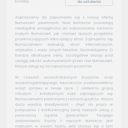
korekty
do ustalenia
Zapraszamy do zapoznania się z naszą ofertą
tłumaczeń pisemnych. Nasi tłumacze posiadają
niezbędne umiejętności do wykonywania zarówno
małych tłumaczeń, jak również dużych projektów
przekraczających kilka tysięcy stron. Zajmujemy się
tłumaczeniem instrukcji, stron internetowych,
artykułów i wielu innych tekstów. Gwarantujemy Ci
bardzo atrakcyjne ceny, szczególnie biorąc pod
uwagę jakość wykonywanych przez nas tłumaczeń.
Nasze usługi są na najwyższym poziomie.
W czasach wszechobecnych kryzysów, oraz
wszechogarniającego bezrobocia postanowiliśmy
wziąć sprawy w swoje ręce :) Jesteśmy grupą
młodych i kreatywnych ludzi zajmujących się
tłumaczeniami pisemnymi z rożnych języków. Nasza
duża wiedza, kreatywność i chęć do pracy w
połączeniu z konkurencyjną ceną naszych usług z
pewnością będzie gwarantem Twojego
zadowolenia. Każdy z naszych tłumaczy jest
mistrzem w swoim fachu, jeśli chcesz się o tym