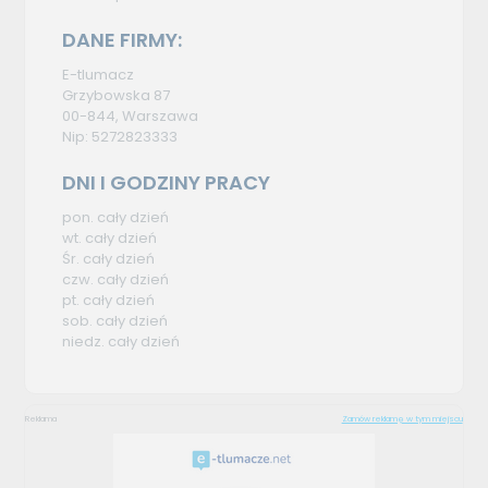
DANE FIRMY:
E-tlumacz
Grzybowska 87
00-844, Warszawa
Nip: 5272823333
DNI I GODZINY PRACY
pon. cały dzień
wt. cały dzień
Śr. cały dzień
czw. cały dzień
pt. cały dzień
sob. cały dzień
niedz. cały dzień
Reklama
Zamów reklamę w tym miejscu