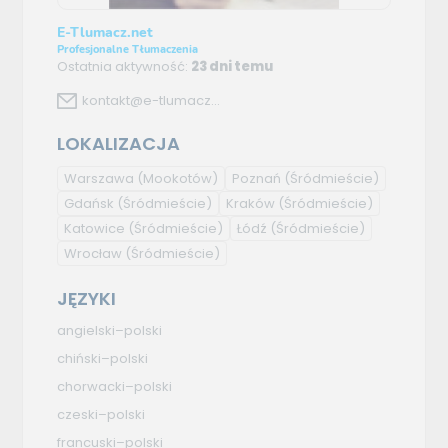
E-Tlumacz.net
Profesjonalne Tłumaczenia
Ostatnia aktywność:
23 dni temu
kontakt@e-tlumacz...
LOKALIZACJA
Warszawa
(Mookotów)
Poznań
(Śródmieście)
Gdańsk
(Śródmieście)
Kraków
(Śródmieście)
Katowice
(Śródmieście)
Łódź
(Śródmieście)
Wrocław
(Śródmieście)
JĘZYKI
angielski–polski
chiński–polski
chorwacki–polski
czeski–polski
francuski–polski