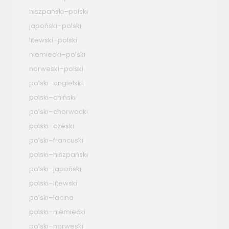
hiszpański–polski
japoński–polski
litewski–polski
niemiecki–polski
norweski–polski
polski–angielski
polski–chiński
polski–chorwacki
polski–czeski
polski–francuski
polski–hiszpański
polski–japoński
polski–litewski
polski–łacina
polski–niemiecki
polski–norweski