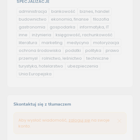
SPECJALIZACJE
administracja
bankowość
biznes, handel
budownictwo
ekonomia, finanse
filozofia
gastronomia
gospodarka
informatyka, IT
inne
inżynieria
księgowość, rachunkowość
literatura
marketing
medycyna
motoryzacja
ochrona środowiska
podatki
polityka
prawo
przemysł
rolnictwo, leśnictwo
techniczne
turystyka, hotelarstwo
ubezpieczenia
Unia Europejska
Skontaktuj się z tłumaczem
Aby wysłać wiadomość,
zaloguj się
na swoje
konto.