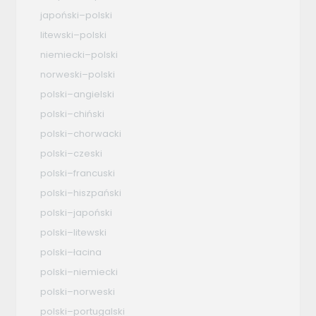
japoński–polski
litewski–polski
niemiecki–polski
norweski–polski
polski–angielski
polski–chiński
polski–chorwacki
polski–czeski
polski–francuski
polski–hiszpański
polski–japoński
polski–litewski
polski–łacina
polski–niemiecki
polski–norweski
polski–portugalski