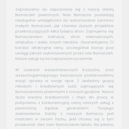
Zapraszamy do zapoznania się z naszą ofertą
tłumaczeń pisemnych. Nasi tłumacze posiadają
niezbędne umiejętności do wykonywania zarówno
małych tłumaczeń, jak również dużych projektów
przekraczających kilka tysięcy stron. Zajmujemy się
tłumaczeniem instrukcji, stron internetowych,
artykułów i wielu innych tekstów. Gwarantujemy Ci
bardzo atrakcyjne ceny, szczególnie biorąc pod
uwagę jakość wykonywanych przez nas tłumaczeń.
Nasze usługi są na najwyższym poziomie.
W czasach wszechobecnych kryzysów, oraz
wszechogarniającego bezrobocia postanowiliśmy
wziąć sprawy w swoje ręce :) Jesteśmy grupą
młodych i kreatywnych ludzi zajmujących się
tłumaczeniami pisemnymi z rożnych języków. Nasza
duża wiedza, kreatywność i chęć do pracy w
połączeniu z konkurencyjną ceną naszych usług z
pewnością będzie gwarantem Twojego
zadowolenia. Każdy z naszych tłumaczy jest
mistrzem w swoim fachu, jeśli chcesz się o tym
przekonać zleć nam tłumaczenie tekstu. Na pewno