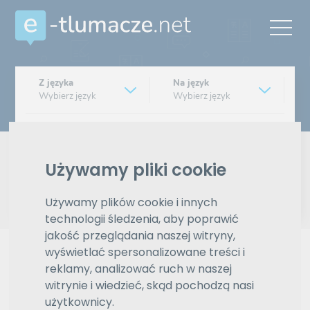
Z języka
Na język
Wybierz język
Wybierz język
Typ tłumaczenia
Pisemne czy ustne
Używamy pliki cookie
Znajdź tłumacza
Używamy plików cookie i innych
technologii śledzenia, aby poprawić
Wyszukiwanie zaawansowane
jakość przeglądania naszej witryny,
wyświetlać spersonalizowane treści i
Reklama
reklamy, analizować ruch w naszej
witrynie i wiedzieć, skąd pochodzą nasi
użytkownicy.
ZAMÓW REKLAMĘ W TYM MIEJSCU