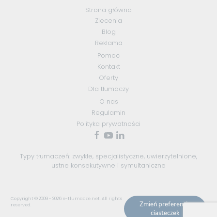
Strona główna
Zlecenia
Blog
Reklama
Pomoc
Kontakt
Oferty
Dla tłumaczy
O nas
Regulamin
Polityka prywatności
Typy tłumaczeń:
zwykłe
,
specjalistyczne
,
uwierzytelnione
,
ustne konsekutywne
i
symultaniczne
Copyright © 2009 - 2026
e-tlumacze.net
. All rights
Zmień preferencje
reserved.
ciasteczek