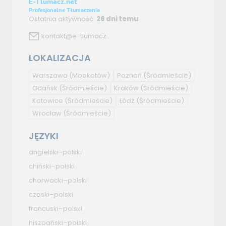
E-Tlumacz.net
Profesjonalne Tłumaczenia
Ostatnia aktywność:
26 dni temu
kontakt@e-tlumacz...
LOKALIZACJA
Warszawa
(Mookotów)
Poznań
(Śródmieście)
Gdańsk
(Śródmieście)
Kraków
(Śródmieście)
Katowice
(Śródmieście)
Łódź
(Śródmieście)
Wrocław
(Śródmieście)
JĘZYKI
angielski–polski
chiński–polski
chorwacki–polski
czeski–polski
francuski–polski
hiszpański–polski