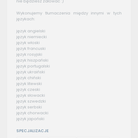
nie będziesz żałować :)
Wykonujemy tłumaczenia między innymi w tych
językach:
język angielski
język niemiecki
język włoski
język francuski
język rosyjski
język hiszpański
język portugalski
język ukraiński
język chiński
język litewski
język czeski
język słowacki
język szwedzki
język serbski
język chorwacki
język japoński
SPECJALIZACJE