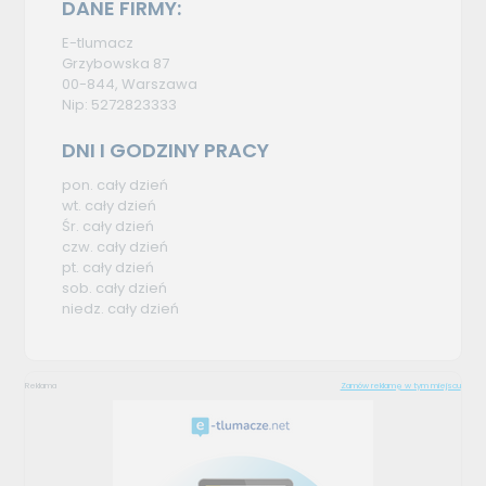
DANE FIRMY:
E-tlumacz
Grzybowska 87
00-844, Warszawa
Nip: 5272823333
DNI I GODZINY PRACY
pon. cały dzień
wt. cały dzień
Śr. cały dzień
czw. cały dzień
pt. cały dzień
sob. cały dzień
niedz. cały dzień
Reklama
Zamów reklamę w tym miejscu