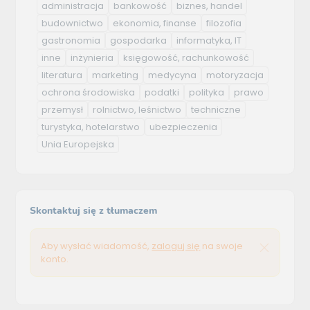
administracja
bankowość
biznes, handel
budownictwo
ekonomia, finanse
filozofia
gastronomia
gospodarka
informatyka, IT
inne
inżynieria
księgowość, rachunkowość
literatura
marketing
medycyna
motoryzacja
ochrona środowiska
podatki
polityka
prawo
przemysł
rolnictwo, leśnictwo
techniczne
turystyka, hotelarstwo
ubezpieczenia
Unia Europejska
Skontaktuj się z tłumaczem
Aby wysłać wiadomość,
zaloguj się
na swoje
konto.