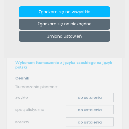
e-tlumacze.net
>
E-tlumacz
>
Oferta tłumaczenia -
Zgadzam się na wszystkie
czeski–polski
Zgadzam się na niezbędne
Oferta tłumaczenia
Zmiana ustawień
czeski–polski
Wykonam tłumaczenie z języka czeskiego na język
polski
Cennik
Tłumaczenia pisemne:
zwykłe
do ustalenia
specjalistyczne
do ustalenia
korekty
do ustalenia