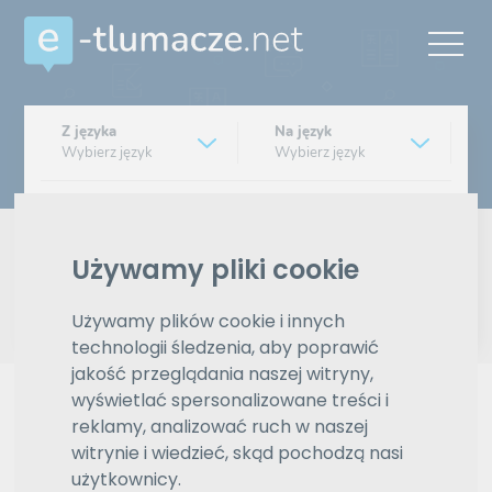
Z języka
Na język
Wybierz język
Wybierz język
Typ tłumaczenia
Pisemne czy ustne
Używamy pliki cookie
Znajdź tłumacza
Używamy plików cookie i innych
technologii śledzenia, aby poprawić
Wyszukiwanie zaawansowane
jakość przeglądania naszej witryny,
wyświetlać spersonalizowane treści i
Reklama
reklamy, analizować ruch w naszej
witrynie i wiedzieć, skąd pochodzą nasi
użytkownicy.
ZAMÓW REKLAMĘ W TYM MIEJSCU