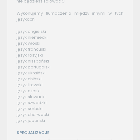
nie będziesz żałować :)
Wykonujemy tłumaczenia między innymi w tych
językach:
język angielski
język niemiecki
język włoski
język francuski
język rosyjski
język hiszpański
język portugalski
język ukraiński
język chiński
język litewski
język czeski
język słowacki
język szwedzki
język serbski
język chorwacki
język japoński
SPECJALIZACJE