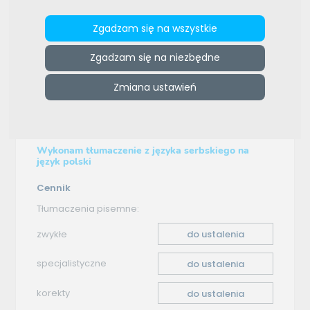
e-tlumacze.net
>
E-tlumacz
>
Oferta tłumaczenia -
Zgadzam się na wszystkie
serbski–polski
Zgadzam się na niezbędne
Oferta tłumaczenia
Zmiana ustawień
serbski–polski
Wykonam tłumaczenie z języka serbskiego na
język polski
Cennik
Tłumaczenia pisemne:
zwykłe
do ustalenia
specjalistyczne
do ustalenia
korekty
do ustalenia