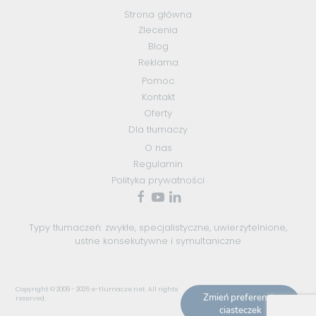
Strona główna
Zlecenia
Blog
Reklama
Pomoc
Kontakt
Oferty
Dla tłumaczy
O nas
Regulamin
Polityka prywatności
Typy tłumaczeń:
zwykłe
,
specjalistyczne
,
uwierzytelnione
,
ustne konsekutywne
i
symultaniczne
Copyright © 2009 - 2026
e-tlumacze.net
. All rights
Zmień preferencje
reserved.
ciasteczek