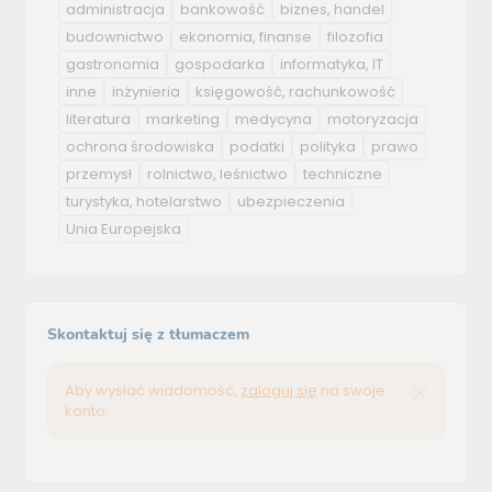
administracja
bankowość
biznes, handel
budownictwo
ekonomia, finanse
filozofia
gastronomia
gospodarka
informatyka, IT
inne
inżynieria
księgowość, rachunkowość
literatura
marketing
medycyna
motoryzacja
ochrona środowiska
podatki
polityka
prawo
przemysł
rolnictwo, leśnictwo
techniczne
turystyka, hotelarstwo
ubezpieczenia
Unia Europejska
Skontaktuj się z tłumaczem
Aby wysłać wiadomość,
zaloguj się
na swoje
konto.