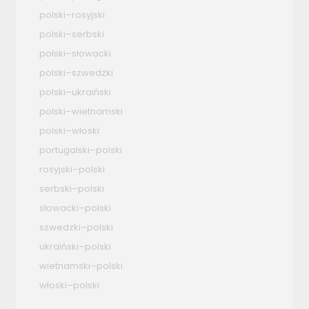
polski–rosyjski
polski–serbski
polski–słowacki
polski–szwedzki
polski–ukraiński
polski–wietnamski
polski–włoski
portugalski–polski
rosyjski–polski
serbski–polski
słowacki–polski
szwedzki–polski
ukraiński–polski
wietnamski–polski
włoski–polski