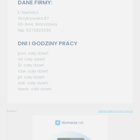
DANE FIRMY:
E-tlumacz
Grzybowska 87
00-844, Warszawa
Nip: 5272823333
DNI I GODZINY PRACY
pon. cały dzień
wt. cały dzień
Śr. cały dzień
czw. cały dzień
pt. cały dzień
sob. cały dzień
niedz. cały dzień
Reklama
Zamów reklamę w tym miejscu