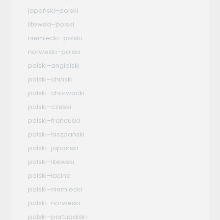
japoński–polski
litewski–polski
niemiecki–polski
norweski–polski
polski–angielski
polski–chiński
polski–chorwacki
polski–czeski
polski–francuski
polski–hiszpański
polski–japoński
polski–litewski
polski–łacina
polski–niemiecki
polski–norweski
polski–portugalski