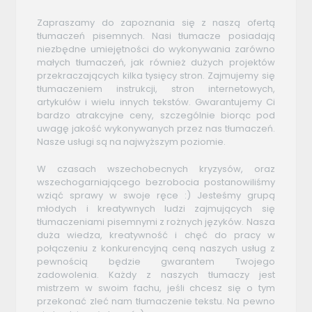
Zapraszamy do zapoznania się z naszą ofertą
tłumaczeń pisemnych. Nasi tłumacze posiadają
niezbędne umiejętności do wykonywania zarówno
małych tłumaczeń, jak również dużych projektów
przekraczających kilka tysięcy stron. Zajmujemy się
tłumaczeniem instrukcji, stron internetowych,
artykułów i wielu innych tekstów. Gwarantujemy Ci
bardzo atrakcyjne ceny, szczególnie biorąc pod
uwagę jakość wykonywanych przez nas tłumaczeń.
Nasze usługi są na najwyższym poziomie.
W czasach wszechobecnych kryzysów, oraz
wszechogarniającego bezrobocia postanowiliśmy
wziąć sprawy w swoje ręce :) Jesteśmy grupą
młodych i kreatywnych ludzi zajmujących się
tłumaczeniami pisemnymi z rożnych języków. Nasza
duża wiedza, kreatywność i chęć do pracy w
połączeniu z konkurencyjną ceną naszych usług z
pewnością będzie gwarantem Twojego
zadowolenia. Każdy z naszych tłumaczy jest
mistrzem w swoim fachu, jeśli chcesz się o tym
przekonać zleć nam tłumaczenie tekstu. Na pewno