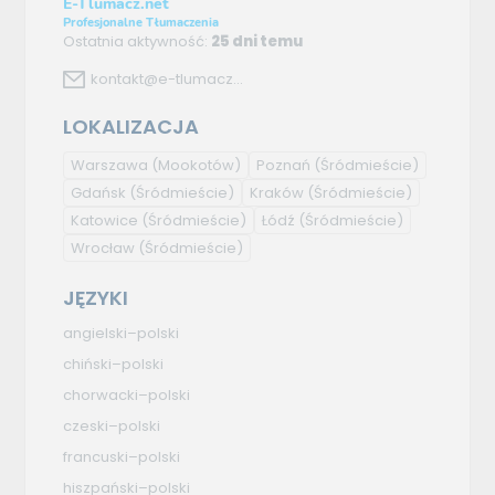
E-Tlumacz.net
Profesjonalne Tłumaczenia
Ostatnia aktywność:
25 dni temu
kontakt@e-tlumacz...
LOKALIZACJA
Warszawa
(Mookotów)
Poznań
(Śródmieście)
Gdańsk
(Śródmieście)
Kraków
(Śródmieście)
Katowice
(Śródmieście)
Łódź
(Śródmieście)
Wrocław
(Śródmieście)
JĘZYKI
angielski–polski
chiński–polski
chorwacki–polski
czeski–polski
francuski–polski
hiszpański–polski