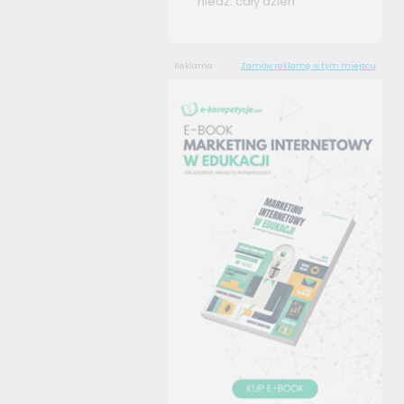
niedz. cały dzień
Reklama
Zamów reklamę w tym miejscu