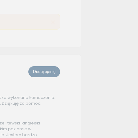
Dodaj opinię
ybko wykonane tłumaczenia.
 Dziękuję za pomoc.
e litewski-angielski
kim poziomie w
ie. Jestem bardzo