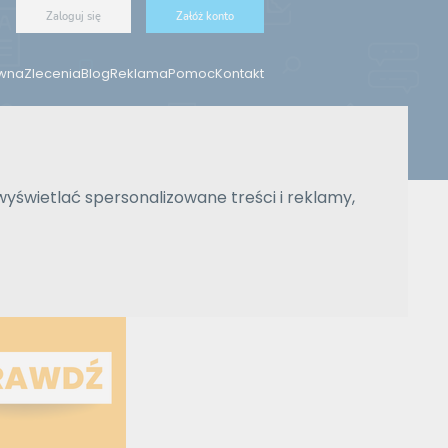
Zaloguj się
Załóż konto
ówna
Zlecenia
Blog
Reklama
Pomoc
Kontakt
Znajdź tłumacza
wyświetlać spersonalizowane treści i reklamy,
Wyszukiwanie zaawansowane