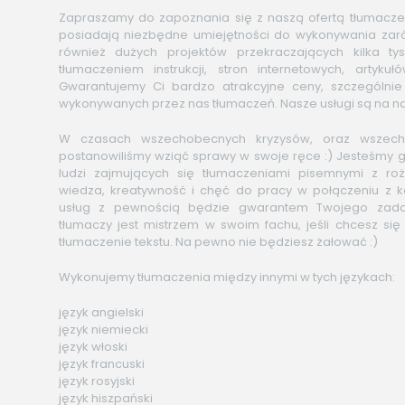
Zapraszamy do zapoznania się z naszą ofertą tłumacze
posiadają niezbędne umiejętności do wykonywania zar
również dużych projektów przekraczających kilka tys
tłumaczeniem instrukcji, stron internetowych, artykuł
Gwarantujemy Ci bardzo atrakcyjne ceny, szczególni
wykonywanych przez nas tłumaczeń. Nasze usługi są na n
W czasach wszechobecnych kryzysów, oraz wszecho
postanowiliśmy wziąć sprawy w swoje ręce :) Jesteśmy 
ludzi zajmujących się tłumaczeniami pisemnymi z ro
wiedza, kreatywność i chęć do pracy w połączeniu z 
usług z pewnością będzie gwarantem Twojego zado
tłumaczy jest mistrzem w swoim fachu, jeśli chcesz si
tłumaczenie tekstu. Na pewno nie będziesz żałować :)
Wykonujemy tłumaczenia między innymi w tych językach:
język angielski
język niemiecki
język włoski
język francuski
język rosyjski
język hiszpański