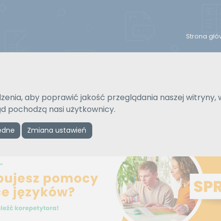
Strona gł
Na język
Typ tłumaczenia
Wybierz język
Pisemne czy ustne
zenia, aby poprawić jakość przeglądania naszej witryny, 
kąd pochodzą nasi użytkownicy.
ędne
Zmiana ustawień
Reklama