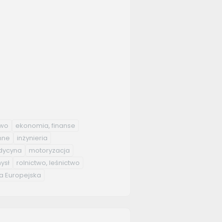
two
ekonomia, finanse
nne
inżynieria
ycyna
motoryzacja
ysł
rolnictwo, leśnictwo
a Europejska