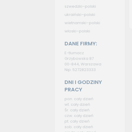
szwedzki–polski
ukraiński–polski
wietnamski–polski
włoski–polski
DANE FIRMY:
E-tlumacz
Grzybowska 87
00-844, Warszawa
Nip: 5272823333
DNI I GODZINY
PRACY
pon. cały dzień
wt. cały dzień
Śr. cały dzień
czw. cały dzień
pt. cały dzień
sob. cały dzień