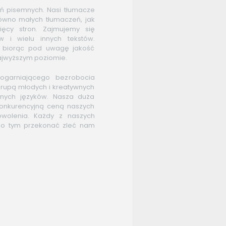
ń pisemnych. Nasi tłumacze
ówno małych tłumaczeń, jak
ięcy stron. Zajmujemy się
ów i wielu innych tekstów.
e biorąc pod uwagę jakość
ajwyższym poziomie.
garniającego bezrobocia
grupą młodych i kreatywnych
żnych języków. Nasza duża
konkurencyjną ceną naszych
wolenia. Każdy z naszych
ę o tym przekonać zleć nam