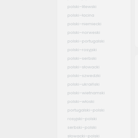
polski–litewski
polski–łacina
polski–niemiecki
polski–norweski
polski–portugalski
polski–rosyjski
polski–serbski
polski–słowacki
polski–szwedzki
polski–ukraiński
polski–wietnamski
polski–włoski
portugalski–polski
rosyjski–polski
serbski–polski
słowacki–polski