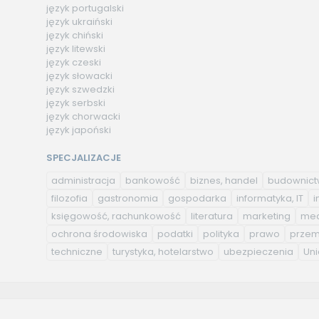
język portugalski
język ukraiński
język chiński
język litewski
język czeski
język słowacki
język szwedzki
język serbski
język chorwacki
język japoński
SPECJALIZACJE
administracja
bankowość
biznes, handel
budownic
filozofia
gastronomia
gospodarka
informatyka, IT
i
księgowość, rachunkowość
literatura
marketing
med
ochrona środowiska
podatki
polityka
prawo
przem
techniczne
turystyka, hotelarstwo
ubezpieczenia
Uni