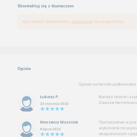
Skontaktuj się z tłumaczem
Aby wysłać wiadomość,
zaloguj się
na swoje konto.
Opinie
Opinie na temat użytkownika
Łukasz P.
Bardzo dobre i sz
Zawsze terminowo.
22 stycznia 2023
Marzena Wozniak
Tłumaczenie w parz
wykonane na wyso
8 lipca 2022
ekspresowym czas