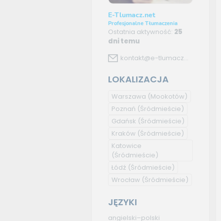
E-Tlumacz.net
Profesjonalne Tłumaczenia
Ostatnia aktywność:
25
dni temu
kontakt@e-tlumacz...
LOKALIZACJA
Warszawa
(Mookotów)
Poznań
(Śródmieście)
Gdańsk
(Śródmieście)
Kraków
(Śródmieście)
Katowice
(Śródmieście)
Łódź
(Śródmieście)
Wrocław
(Śródmieście)
JĘZYKI
angielski–polski