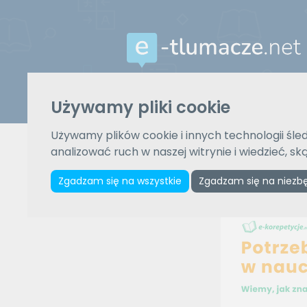
Używamy pliki cookie
Z języka
Wybierz język
Używamy plików cookie i innych technologii śled
analizować ruch w naszej witrynie i wiedzieć, s
Zgadzam się na wszystkie
Zgadzam się na niezb