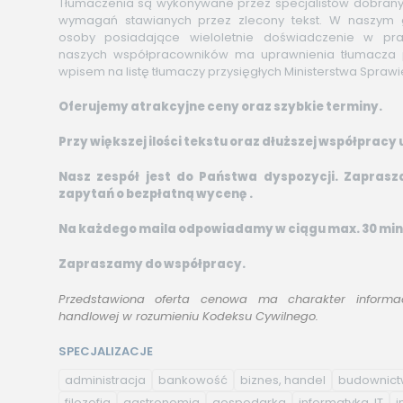
Tłumaczenia są wykonywane przez specjalistów dobran
wymagań stawianych przez zlecony tekst. W naszym g
osoby posiadające wieloletnie doświadczenie w pr
naszych współpracowników ma uprawnienia tłumacza p
wpisem na listę tłumaczy przysięgłych Ministerstwa Sprawi
Oferujemy atrakcyjne ceny oraz szybkie terminy.
Przy większej ilości tekstu oraz dłuższej współprac
Nasz zespół jest do Państwa dyspozycji. Zapras
zapytań o bezpłatną wycenę .
Na każdego maila odpowiadamy w ciągu max. 30 min
Zapraszamy do współpracy.
Przedstawiona oferta cenowa ma charakter informac
handlowej w rozumieniu Kodeksu Cywilnego.
SPECJALIZACJE
administracja
bankowość
biznes, handel
budownic
filozofia
gastronomia
gospodarka
informatyka, IT
i