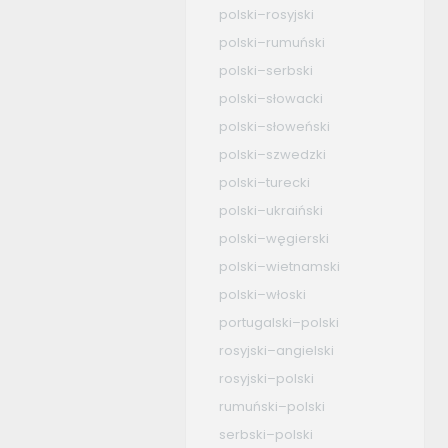
polski–rosyjski
polski–rumuński
polski–serbski
polski–słowacki
polski–słoweński
polski–szwedzki
polski–turecki
polski–ukraiński
polski–węgierski
polski–wietnamski
polski–włoski
portugalski–polski
rosyjski–angielski
rosyjski–polski
rumuński–polski
serbski–polski