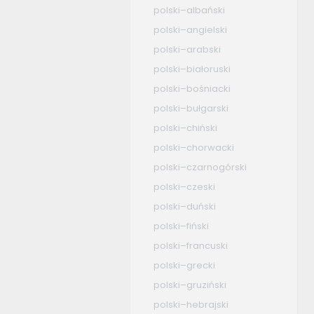
polski–albański
polski–angielski
polski–arabski
polski–białoruski
polski–bośniacki
polski–bułgarski
polski–chiński
polski–chorwacki
polski–czarnogórski
polski–czeski
polski–duński
polski–fiński
polski–francuski
polski–grecki
polski–gruziński
polski–hebrajski