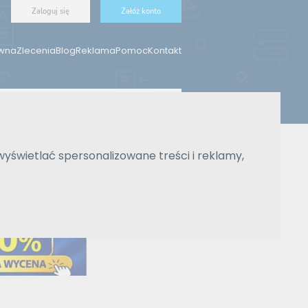
Zaloguj się
Załóż konto
ówna
Zlecenia
Blog
Reklama
Pomoc
Kontakt
Znajdź tłumacza
wyświetlać spersonalizowane treści i reklamy,
Wyszukiwanie zaawansowane