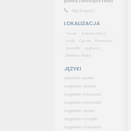
ponad 2 miesiące temu
796
(Pokaż)
LOKALIZACJA
Toruń
Zielona Góra
Łódź
Opole
Rzeszów
Suwałki
Legnica
Bielsko-Biała
JĘZYKI
albański–polski
angielski–duński
angielski–francuski
angielski–norweski
angielski–polski
angielski–rosyjski
angielski–szwedzki