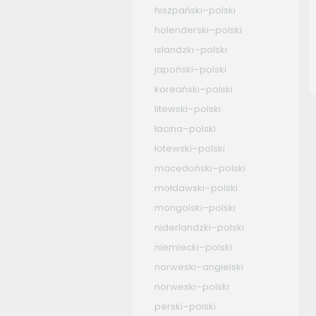
hiszpański–polski
holenderski–polski
islandzki–polski
japoński–polski
koreański–polski
litewski–polski
łacina–polski
łotewski–polski
macedoński–polski
mołdawski–polski
mongolski–polski
niderlandzki–polski
niemiecki–polski
norweski–angielski
norweski–polski
perski–polski