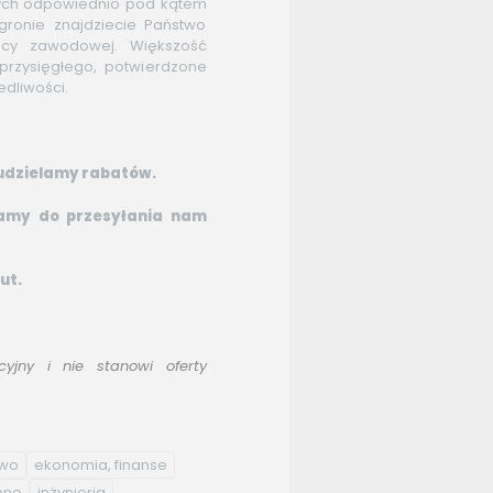
ych odpowiednio pod kątem
ronie znajdziecie Państwo
acy zawodowej. Większość
rzysięgłego, potwierdzone
edliwości.
y udzielamy rabatów.
zamy do przesyłania nam
ut.
yjny i nie stanowi oferty
two
ekonomia, finanse
nne
inżynieria