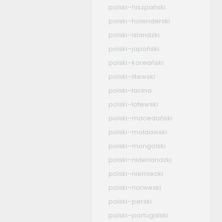
polski–hiszpański
polski–holenderski
polski–islandzki
polski–japoński
polski–koreański
polski–litewski
polski–łacina
polski–łotewski
polski–macedoński
polski–mołdawski
polski–mongolski
polski–niderlandzki
polski–niemiecki
polski–norweski
polski–perski
polski–portugalski