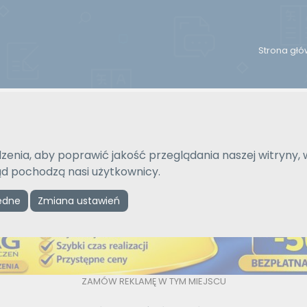
Strona gł
Na język
Typ tłumaczenia
Wybierz język
Pisemne czy ustne
zenia, aby poprawić jakość przeglądania naszej witryny, 
kąd pochodzą nasi użytkownicy.
Reklama
ędne
Zmiana ustawień
ZAMÓW REKLAMĘ W TYM MIEJSCU