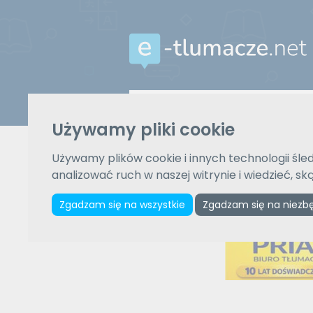
Z języka
Używamy pliki cookie
Wybierz język
Używamy plików cookie i innych technologii śled
analizować ruch w naszej witrynie i wiedzieć, s
Zgadzam się na wszystkie
Zgadzam się na niezb