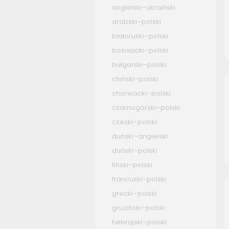
angielski–ukraiński
arabski–polski
białoruski–polski
bośniacki–polski
bułgarski–polski
chiński–polski
chorwacki–polski
czarnogórski–polski
czeski–polski
duński–angielski
duński–polski
fiński–polski
francuski–polski
grecki–polski
gruziński–polski
hebrajski–polski