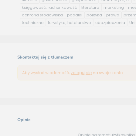
księgowość, rachunkowość
literatura
marketing
med
ochrona środowiska
podatki
polityka
prawo
przem
techniczne
turystyka, hotelarstwo
ubezpieczenia
Uni
Skontaktuj się z tłumaczem
Aby wysłać wiadomość,
zaloguj się
na swoje konto.
Opinie
Opinie na temat użytkownika