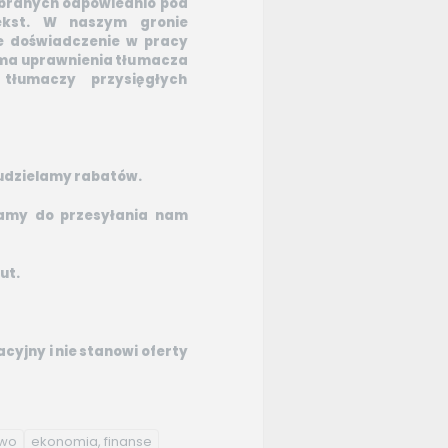
branych odpowiednio pod
ekst. W naszym gronie
ie doświadczenie w pracy
ma uprawnienia tłumacza
 tłumaczy przysięgłych
y udzielamy rabatów.
zamy do przesyłania nam
ut.
yjny i nie stanowi oferty
two
ekonomia, finanse