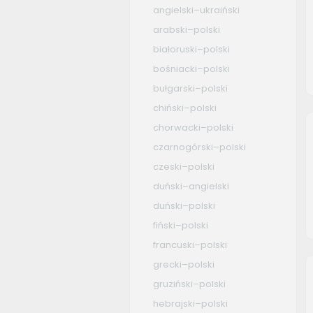
angielski–ukraiński
arabski–polski
białoruski–polski
bośniacki–polski
bułgarski–polski
chiński–polski
chorwacki–polski
czarnogórski–polski
czeski–polski
duński–angielski
duński–polski
fiński–polski
francuski–polski
grecki–polski
gruziński–polski
hebrajski–polski