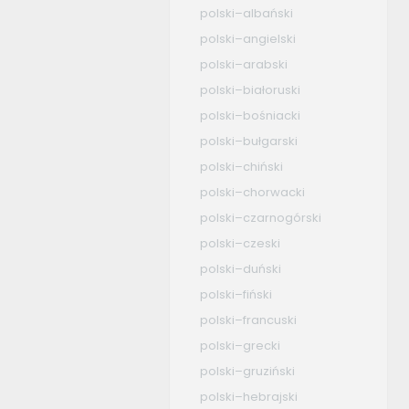
polski–albański
polski–angielski
polski–arabski
polski–białoruski
polski–bośniacki
polski–bułgarski
polski–chiński
polski–chorwacki
polski–czarnogórski
polski–czeski
polski–duński
polski–fiński
polski–francuski
polski–grecki
polski–gruziński
polski–hebrajski