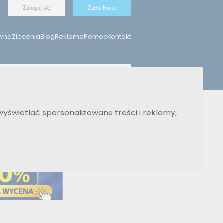
Zaloguj się
Załóż konto
ówna
Zlecenia
Blog
Reklama
Pomoc
Kontakt
Znajdź tłumacza
wyświetlać spersonalizowane treści i reklamy,
Wyszukiwanie zaawansowane