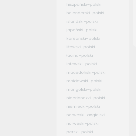
hiszpański–polski
holenderski–polski
islandzki–polski
japoński–polski
koreański–polski
litewski–polski
łacina–polski
łotewski–polski
macedoński–polski
mołdawski–polski
mongolski–polski
niderlandzki–polski
niemiecki–polski
norweski–angielski
norweski–polski
perski–polski