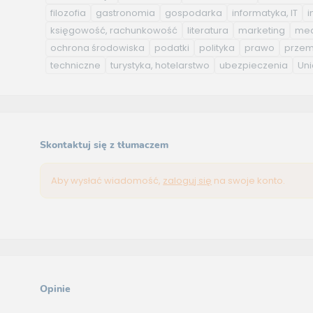
filozofia
gastronomia
gospodarka
informatyka, IT
i
księgowość, rachunkowość
literatura
marketing
med
ochrona środowiska
podatki
polityka
prawo
przem
techniczne
turystyka, hotelarstwo
ubezpieczenia
Uni
Skontaktuj się z tłumaczem
Aby wysłać wiadomość,
zaloguj się
na swoje konto.
Opinie