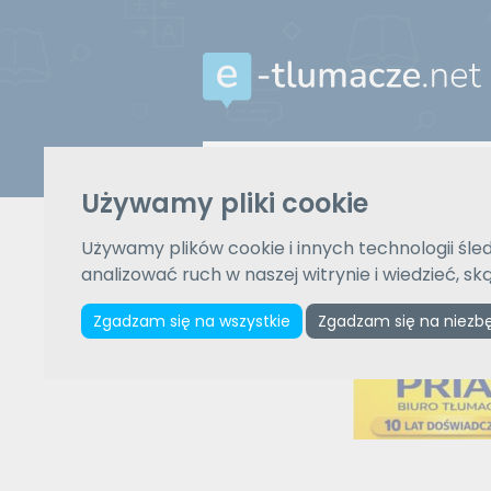
Z języka
Używamy pliki cookie
Wybierz język
Używamy plików cookie i innych technologii śled
analizować ruch w naszej witrynie i wiedzieć, s
Zgadzam się na wszystkie
Zgadzam się na niezb