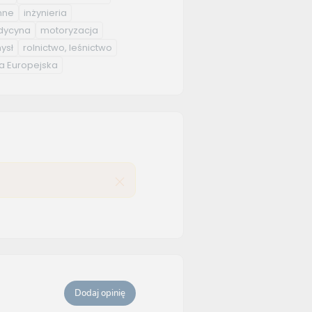
nne
inżynieria
ycyna
motoryzacja
ysł
rolnictwo, leśnictwo
a Europejska
Dodaj opinię