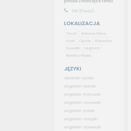
ponad 2 miesiące temu
796
(Pokaż)
LOKALIZACJA
Toruń
Zielona Góra
Łódź
Opole
Rzeszów
Suwałki
Legnica
Bielsko-Biała
JĘZYKI
albański–polski
angielski–duński
angielski–francuski
angielski–norweski
angielski–polski
angielski–rosyjski
angielski–szwedzki