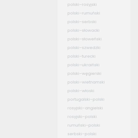
polski–rosyjski
polski–rumuński
polski–serbski
polski–słowacki
polski–słoweński
polski–szwedzki
polski–turecki
polski–ukraiński
polski–węgierski
polski–wietnamski
polski–włoski
portugalski–polski
rosyjski–angielski
rosyjski–polski
rumuński–polski
serbski–polski