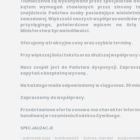
Tłumaczenia są wykonywane przez specjalistów do
kątem wymagań stawianych przez zlecony t
znajdziecie Państwo osoby posiadające wieloletn
zawodowej. Większość naszych współpracowników 
przysięgłego, potwierdzone wpisem na listę
Ministerstwa Sprawiedliwości.
Oferujemy atrakcyjne ceny oraz szybkie terminy.
Przy większej ilości tekstu oraz dłuższej współprac
Nasz zespół jest do Państwa dyspozycji. Zapras
zapytań o bezpłatną wycenę .
Na każdego maila odpowiadamy w ciągu max. 30 min
Zapraszamy do współpracy.
Przedstawiona oferta cenowa ma charakter informac
handlowej w rozumieniu Kodeksu Cywilnego.
SPECJALIZACJE
administracja
bankowość
biznes, handel
budownic