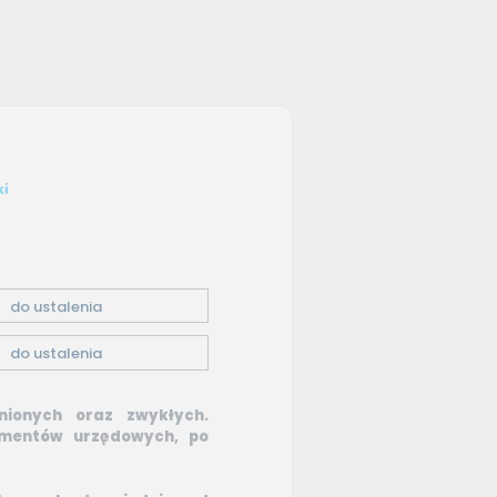
ki
do ustalenia
do ustalenia
lnionych oraz zwykłych.
umentów urzędowych, po