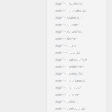
polski–hiszpański
polski–holenderski
polski–islandzki
polski–japoński
polski–koreański
polski–litewski
polski–łacina
polski–łotewski
polski–macedoński
polski–mołdawski
polski–mongolski
polski–niderlandzki
polski–niemiecki
polski–norweski
polski–perski
polski–portugalski