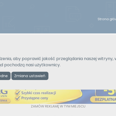
Strona gł
Na język
Typ tłumaczenia
Wybierz język
Pisemne czy ustne
zenia, aby poprawić jakość przeglądania naszej witryny, 
kąd pochodzą nasi użytkownicy.
Reklama
ędne
Zmiana ustawień
ZAMÓW REKLAMĘ W TYM MIEJSCU