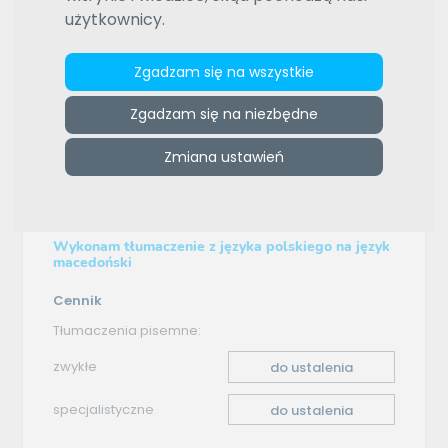
użytkownicy.
ZAMÓW REKLAMĘ W TYM MIEJSCU
e-tlumacze.net
>
Biuro Tłumaczeń AKTET
>
Oferta
Zgadzam się na wszystkie
tłumaczenia - polski–macedoński
Zgadzam się na niezbędne
Oferta tłumaczenia
Zmiana ustawień
polski–macedoński
Wykonam tłumaczenie z języka polskiego na język
macedoński
Cennik
Tłumaczenia pisemne:
zwykłe
do ustalenia
specjalistyczne
do ustalenia