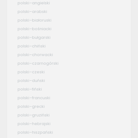
polski–angielski
polski–arabski
polski–białoruski
polski–bośniacki
polski–bułgarski
polski–chiński
polski–chorwacki
polski–czarnogórski
polski–czeski
polski–duński
polski–fiński
polski–francuski
polski–grecki
polski–gruziński
polski–hebrajski
polski–hiszpański