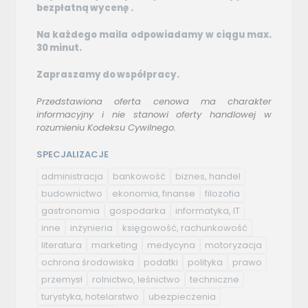
bezpłatną wycenę .
Na każdego maila odpowiadamy w ciągu max.
30 minut.
Zapraszamy do współpracy.
Przedstawiona oferta cenowa ma charakter
informacyjny i nie stanowi oferty handlowej w
rozumieniu Kodeksu Cywilnego.
SPECJALIZACJE
administracja
bankowość
biznes, handel
budownictwo
ekonomia, finanse
filozofia
gastronomia
gospodarka
informatyka, IT
inne
inżynieria
księgowość, rachunkowość
literatura
marketing
medycyna
motoryzacja
ochrona środowiska
podatki
polityka
prawo
przemysł
rolnictwo, leśnictwo
techniczne
turystyka, hotelarstwo
ubezpieczenia