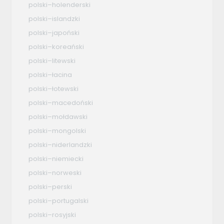
polski–holenderski
polski–islandzki
polski–japoński
polski–koreański
polski–litewski
polski–łacina
polski–łotewski
polski–macedoński
polski–mołdawski
polski–mongolski
polski–niderlandzki
polski–niemiecki
polski–norweski
polski–perski
polski–portugalski
polski–rosyjski