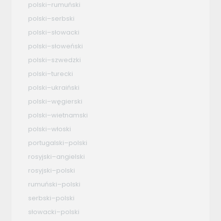
polski–rumuński
polski–serbski
polski–słowacki
polski–słoweński
polski–szwedzki
polski–turecki
polski–ukraiński
polski–węgierski
polski–wietnamski
polski–włoski
portugalski–polski
rosyjski–angielski
rosyjski–polski
rumuński–polski
serbski–polski
słowacki–polski