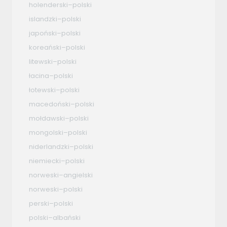
holenderski–polski
islandzki–polski
japoński–polski
koreański–polski
litewski–polski
łacina–polski
łotewski–polski
macedoński–polski
mołdawski–polski
mongolski–polski
niderlandzki–polski
niemiecki–polski
norweski–angielski
norweski–polski
perski–polski
polski–albański