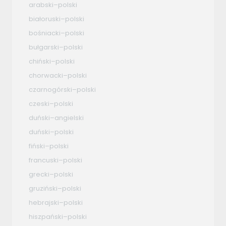
arabski–polski
białoruski–polski
bośniacki–polski
bułgarski–polski
chiński–polski
chorwacki–polski
czarnogórski–polski
czeski–polski
duński–angielski
duński–polski
fiński–polski
francuski–polski
grecki–polski
gruziński–polski
hebrajski–polski
hiszpański–polski