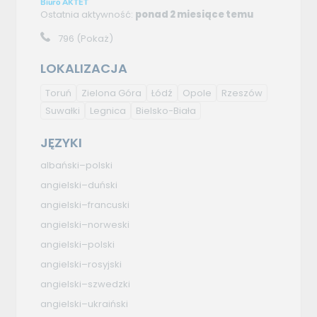
Biuro AKTET
Ostatnia aktywność:
ponad 2 miesiące temu
796
(Pokaż)
LOKALIZACJA
Toruń
Zielona Góra
Łódź
Opole
Rzeszów
Suwałki
Legnica
Bielsko-Biała
JĘZYKI
albański–polski
angielski–duński
angielski–francuski
angielski–norweski
angielski–polski
angielski–rosyjski
angielski–szwedzki
angielski–ukraiński