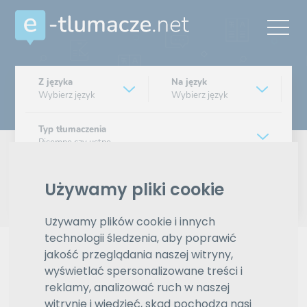
Z języka
Na język
Wybierz język
Wybierz język
Typ tłumaczenia
Pisemne czy ustne
Znajdź tłumacza
Używamy pliki cookie
Używamy plików cookie i innych
Wyszukiwanie zaawansowane
technologii śledzenia, aby poprawić
Reklama
jakość przeglądania naszej witryny,
wyświetlać spersonalizowane treści i
reklamy, analizować ruch w naszej
witrynie i wiedzieć, skąd pochodzą nasi