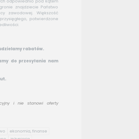
ych odpowiednio pod kątem
ronie znajdziecie Państwo
acy zawodowej. Większość
rzysięgłego, potwierdzone
edliwości.
y udzielamy rabatów.
zamy do przesyłania nam
ut.
yjny i nie stanowi oferty
two
ekonomia, finanse
nne
inżynieria