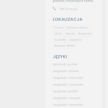
ponad 2 miesiące temu
796
(Pokaż)
LOKALIZACJA
Toruń
Zielona Góra
Łódź
Opole
Rzeszów
Suwałki
Legnica
Bielsko-Biała
JĘZYKI
albański–polski
angielski–duński
angielski–francuski
angielski–norweski
angielski–polski
angielski–rosyjski
angielski–szwedzki