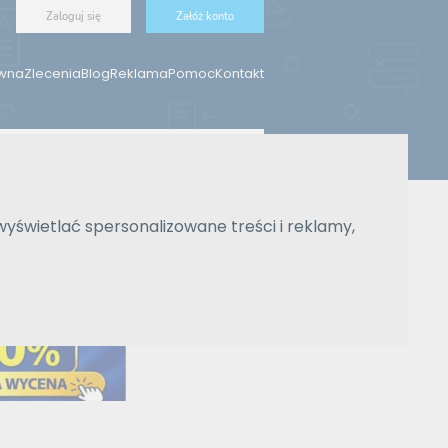
Zaloguj się
Załóż konto
ówna
Zlecenia
Blog
Reklama
Pomoc
Kontakt
Znajdź tłumacza
wyświetlać spersonalizowane treści i reklamy,
Wyszukiwanie zaawansowane