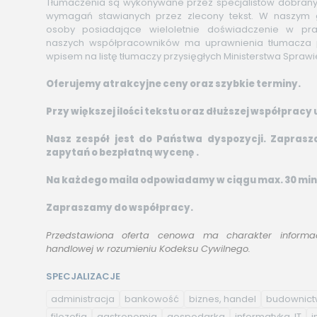
Tłumaczenia są wykonywane przez specjalistów dobran
wymagań stawianych przez zlecony tekst. W naszym g
osoby posiadające wieloletnie doświadczenie w pr
naszych współpracowników ma uprawnienia tłumacza p
wpisem na listę tłumaczy przysięgłych Ministerstwa Sprawi
Oferujemy atrakcyjne ceny oraz szybkie terminy.
Przy większej ilości tekstu oraz dłuższej współprac
Nasz zespół jest do Państwa dyspozycji. Zapras
zapytań o bezpłatną wycenę .
Na każdego maila odpowiadamy w ciągu max. 30 min
Zapraszamy do współpracy.
Przedstawiona oferta cenowa ma charakter informac
handlowej w rozumieniu Kodeksu Cywilnego.
SPECJALIZACJE
administracja
bankowość
biznes, handel
budownic
filozofia
gastronomia
gospodarka
informatyka, IT
i