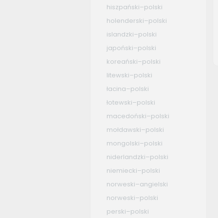
hiszpański–polski
holenderski–polski
islandzki–polski
japoński–polski
koreański–polski
litewski–polski
łacina–polski
łotewski–polski
macedoński–polski
mołdawski–polski
mongolski–polski
niderlandzki–polski
niemiecki–polski
norweski–angielski
norweski–polski
perski–polski