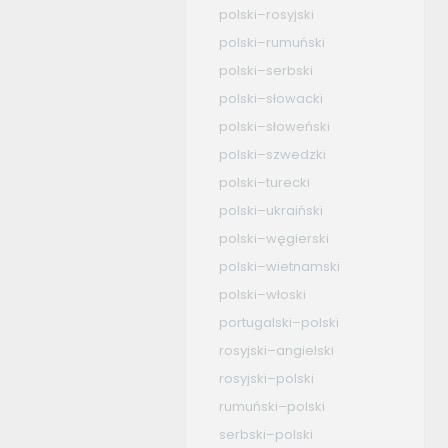
polski–rosyjski
polski–rumuński
polski–serbski
polski–słowacki
polski–słoweński
polski–szwedzki
polski–turecki
polski–ukraiński
polski–węgierski
polski–wietnamski
polski–włoski
portugalski–polski
rosyjski–angielski
rosyjski–polski
rumuński–polski
serbski–polski