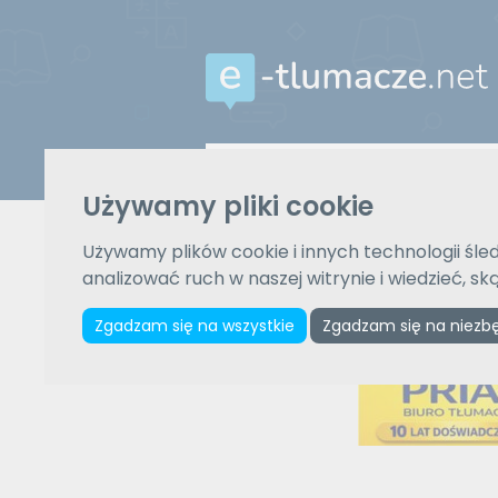
Z języka
Używamy pliki cookie
Wybierz język
Używamy plików cookie i innych technologii śled
analizować ruch w naszej witrynie i wiedzieć, s
Zgadzam się na wszystkie
Zgadzam się na niezb