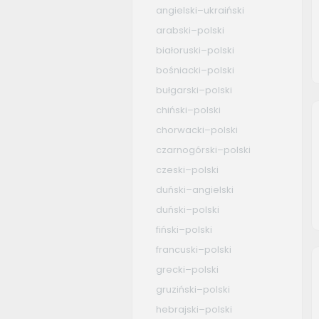
angielski–ukraiński
arabski–polski
białoruski–polski
bośniacki–polski
bułgarski–polski
chiński–polski
chorwacki–polski
czarnogórski–polski
czeski–polski
duński–angielski
duński–polski
fiński–polski
francuski–polski
grecki–polski
gruziński–polski
hebrajski–polski