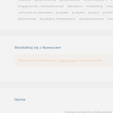
księgowość, rachunkowość
literatura
marketing
med
ochrona środowiska
podatki
polityka
prawo
przem
techniczne
turystyka, hotelarstwo
ubezpieczenia
Uni
Skontaktuj się z tłumaczem
Aby wysłać wiadomość,
zaloguj się
na swoje konto.
Opinie
Opinie na temat użytkownika