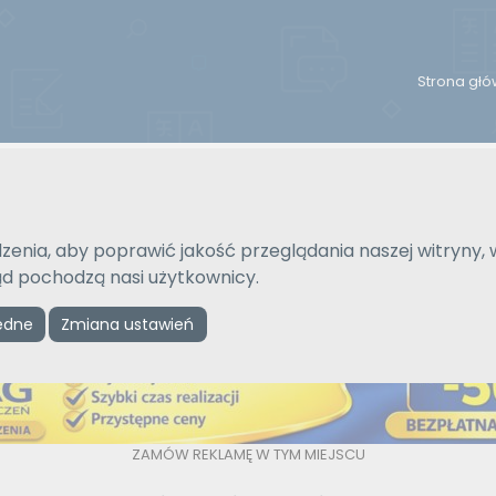
Strona gł
Na język
Typ tłumaczenia
Wybierz język
Pisemne czy ustne
zenia, aby poprawić jakość przeglądania naszej witryny, 
kąd pochodzą nasi użytkownicy.
Reklama
ędne
Zmiana ustawień
ZAMÓW REKLAMĘ W TYM MIEJSCU