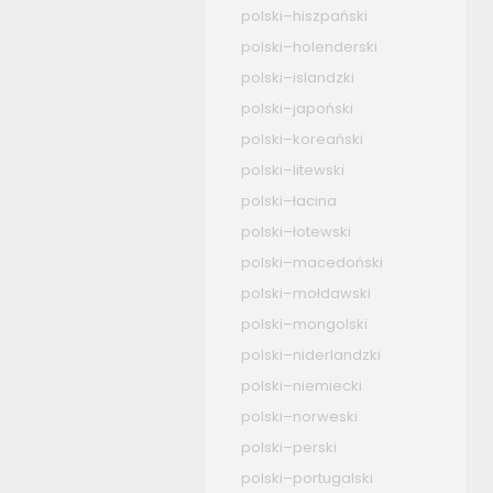
polski–hiszpański
polski–holenderski
polski–islandzki
polski–japoński
polski–koreański
polski–litewski
polski–łacina
polski–łotewski
polski–macedoński
polski–mołdawski
polski–mongolski
polski–niderlandzki
polski–niemiecki
polski–norweski
polski–perski
polski–portugalski