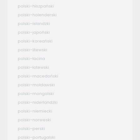
polski–hiszpański
polski–holenderski
polski–islandzki
polski–japoński
polski–koreański
polski–litewski
polski–łacina
polski–łotewski
polski–macedoński
polski–mołdawski
polski–mongolski
polski–niderlandzki
polski–niemiecki
polski–norweski
polski–perski
polski–portugalski