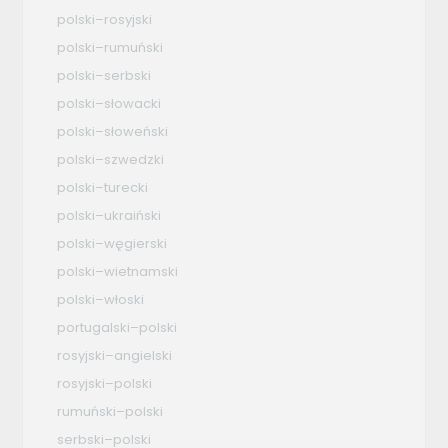
polski–rosyjski
polski–rumuński
polski–serbski
polski–słowacki
polski–słoweński
polski–szwedzki
polski–turecki
polski–ukraiński
polski–węgierski
polski–wietnamski
polski–włoski
portugalski–polski
rosyjski–angielski
rosyjski–polski
rumuński–polski
serbski–polski