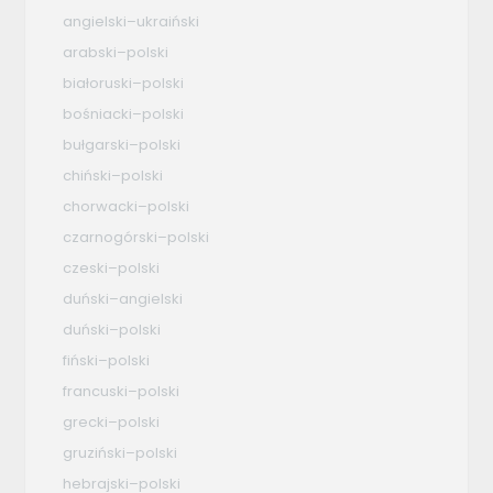
angielski–ukraiński
arabski–polski
białoruski–polski
bośniacki–polski
bułgarski–polski
chiński–polski
chorwacki–polski
czarnogórski–polski
czeski–polski
duński–angielski
duński–polski
fiński–polski
francuski–polski
grecki–polski
gruziński–polski
hebrajski–polski