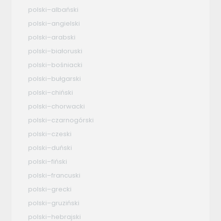
polski–albański
polski–angielski
polski–arabski
polski–białoruski
polski–bośniacki
polski–bułgarski
polski–chiński
polski–chorwacki
polski–czarnogórski
polski–czeski
polski–duński
polski–fiński
polski–francuski
polski–grecki
polski–gruziński
polski–hebrajski