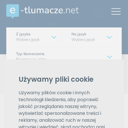
Z języka
Na język
Wybierz język
Wybierz język
Typ tłumaczenia
Pisemne czy ustne
Znajdź tłumacza
Używamy pliki cookie
Wyszukiwanie zaawansowane
Używamy plików cookie i innych
technologii śledzenia, aby poprawić
Reklama
jakość przeglądania naszej witryny,
wyświetlać spersonalizowane treści i
reklamy, analizować ruch w naszej
witrynie i wiedzieć, skąd pochodzą nasi