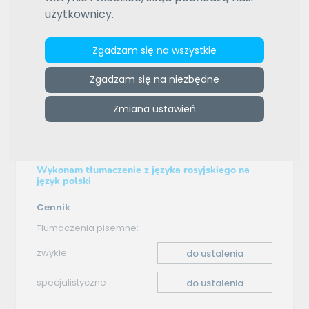
użytkownicy.
ZAMÓW REKLAMĘ W TYM MIEJSCU
e-tlumacze.net
>
Biuro Tłumaczeń AKTET
>
Oferta
Zgadzam się na wszystkie
tłumaczenia - rosyjski–polski
Zgadzam się na niezbędne
Oferta tłumaczenia
Zmiana ustawień
rosyjski–polski
Wykonam tłumaczenie z języka rosyjskiego na
język polski
Cennik
Tłumaczenia pisemne:
zwykłe
do ustalenia
specjalistyczne
do ustalenia