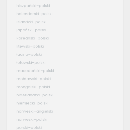
hiszpański–polski
holenderski–polski
islandzki–polski
japoński–polski
koreański–polski
litewski–polski
łacina–polski
łotewski–polski
macedoński–polski
mołdawski–polski
mongolski–polski
niderlandzki–polski
niemiecki–polski
norweski–angielski
norweski–polski
perski–polski