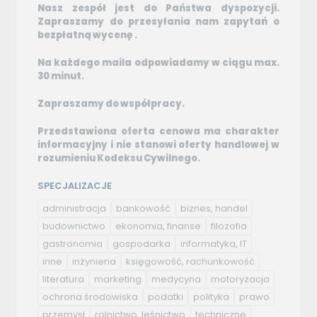
Nasz zespół jest do Państwa dyspozycji.
Zapraszamy do przesyłania nam zapytań o
bezpłatną wycenę .
Na każdego maila odpowiadamy w ciągu max.
30 minut.
Zapraszamy do współpracy.
Przedstawiona oferta cenowa ma charakter
informacyjny i nie stanowi oferty handlowej w
rozumieniu Kodeksu Cywilnego.
SPECJALIZACJE
administracja
bankowość
biznes, handel
budownictwo
ekonomia, finanse
filozofia
gastronomia
gospodarka
informatyka, IT
inne
inżynieria
księgowość, rachunkowość
literatura
marketing
medycyna
motoryzacja
ochrona środowiska
podatki
polityka
prawo
przemysł
rolnictwo, leśnictwo
techniczne