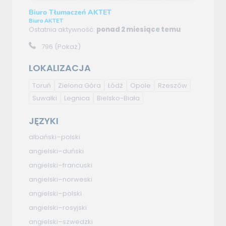
Biuro Tłumaczeń AKTET
Biuro AKTET
Ostatnia aktywność:
ponad 2 miesiące temu
796
(Pokaż)
LOKALIZACJA
Toruń
Zielona Góra
Łódź
Opole
Rzeszów
Suwałki
Legnica
Bielsko-Biała
JĘZYKI
albański–polski
angielski–duński
angielski–francuski
angielski–norweski
angielski–polski
angielski–rosyjski
angielski–szwedzki