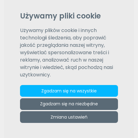
Wybierz język
Daty aktualizacji (od najnowszej)
Wybierz typ sortowania
Używamy pliki cookie
(703)
Pozostałe oferty
Używamy plików cookie i innych
1
2
3
4
5
6
7
8
9
10
technologii śledzenia, aby poprawić
jakość przeglądania naszej witryny,
wyświetlać spersonalizowane treści i
reklamy, analizować ruch w naszej
witrynie i wiedzieć, skąd pochodzą nasi
użytkownicy.
Zgadzam się na wszystkie
Grzegorz W. - Tłumaczenia Online
Zgadzam się na niezbędne
Tłumaczenia wobie strony.Oferuję tłumaczenia
artykułów,instrukcji, stron internetowych, broszur
Zmiana ustawień
informacyjnych, dokumentów, korespondencji itp.
Dodatkowo staram...
więcej »