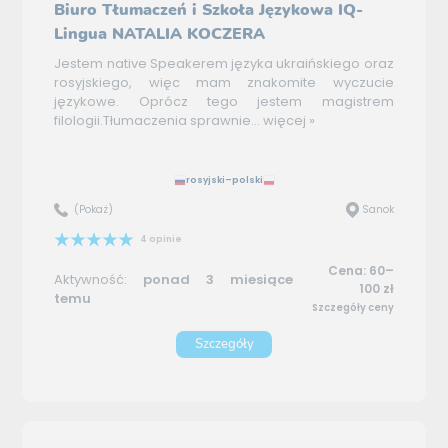
Biuro Tłumaczeń i Szkoła Językowa IQ-
Lingua NATALIA KOCZERA
Jestem native Speakerem języka ukraińskiego oraz
rosyjskiego, więc mam znakomite wyczucie
językowe. Oprócz tego jestem magistrem
filologii.Tłumaczenia sprawnie...
więcej »
rosyjski–polski
(Pokaż)
Sanok
4 opinie
Cena: 60–
Aktywność:
ponad 3 miesiące
100 zł
temu
Szczegóły ceny
Szczegóły