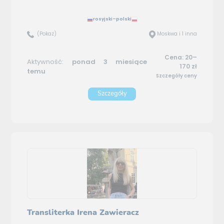
rosyjski–polski
(Pokaż)
Moskwa i 1 inna
Cena: 20–
Aktywność:
ponad 3 miesiące
170 zł
temu
Szczegóły ceny
Szczegóły
Transliterka Irena Zawieracz