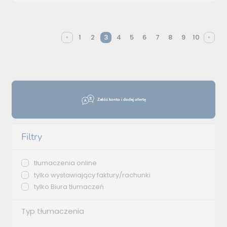
1
2
3
4
5
6
7
8
9
10
Załóż konto i dodaj ofertę
Filtry
tłumaczenia online
tylko wystawiający faktury/rachunki
tylko Biura tłumaczeń
Typ tłumaczenia