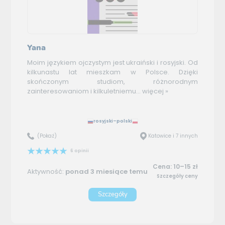
Yana
Moim językiem ojczystym jest ukraiński i rosyjski. Od
kilkunastu lat mieszkam w Polsce. Dzięki
skończonym studiom, różnorodnym
zainteresowaniom i kilkuletniemu...
więcej »
rosyjski–polski
(Pokaż)
Katowice i 7 innych
6 opinii
Cena: 10–15 zł
Aktywność:
ponad 3 miesiące temu
Szczegóły ceny
Szczegóły