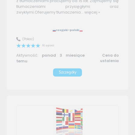
z tłumaczeniami pracujemy od 15 lat. Zajmujemy się
tłumaczeniami przysięgłymi oraz
zwykłymi.Oferujemy tłumaczenia...
więcej »
rosyjski–polski
(Pokaż)
16 opinii
Aktywność:
ponad 3 miesiące
Cena do
temu
ustalenia
Szczegóły