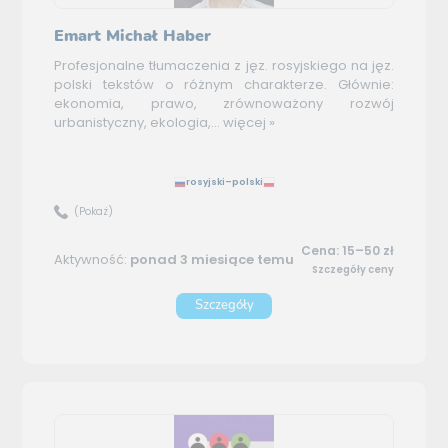
Emart Michał Haber
Profesjonalne tłumaczenia z jęz. rosyjskiego na jęz.
polski tekstów o różnym charakterze. Głównie:
ekonomia, prawo, zrównoważony rozwój
urbanistyczny, ekologia,...
więcej »
rosyjski–polski
(Pokaż)
Cena: 15–50 zł
Aktywność:
ponad 3 miesiące temu
Szczegóły ceny
Szczegóły