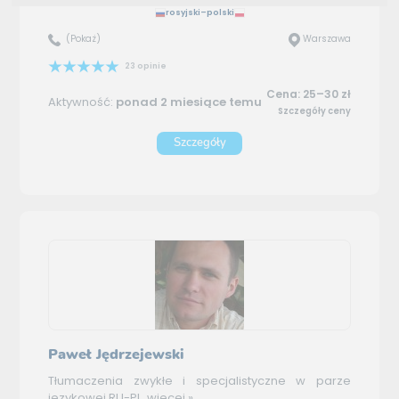
rosyjski–polski
(Pokaż)
Warszawa
23 opinie
Cena: 25–30 zł
Aktywność:
ponad 2 miesiące temu
Szczegóły ceny
Szczegóły
Paweł Jędrzejewski
Tłumaczenia zwykłe i specjalistyczne w parze
językowej RU-PL.
więcej »