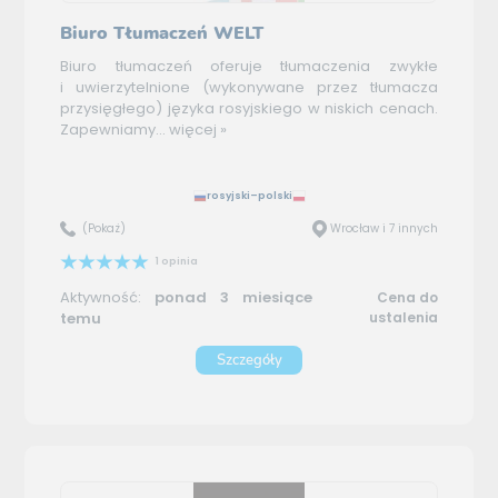
Biuro Tłumaczeń WELT
Biuro tłumaczeń oferuje tłumaczenia zwykłe
i uwierzytelnione (wykonywane przez tłumacza
przysięgłego) języka rosyjskiego w niskich cenach.
Zapewniamy...
więcej »
rosyjski–polski
(Pokaż)
Wrocław i 7 innych
1 opinia
Aktywność:
ponad 3 miesiące
Cena do
temu
ustalenia
Szczegóły