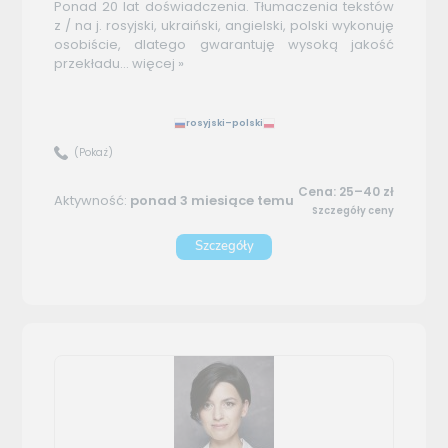
Ponad 20 lat doświadczenia. Tłumaczenia tekstów
z / na j. rosyjski, ukraiński, angielski, polski wykonuję
osobiście, dlatego gwarantuję wysoką jakość
przekładu...
więcej »
rosyjski–polski
(Pokaż)
Cena: 25–40 zł
Aktywność:
ponad 3 miesiące temu
Szczegóły ceny
Szczegóły