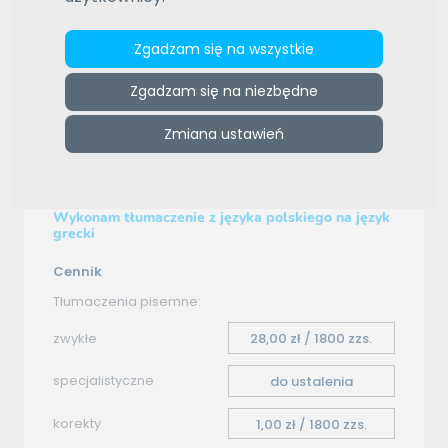
e-tlumacze.net
>
Biuro Tłumaczeń PRIAG
>
Oferta
Zgadzam się na wszystkie
tłumaczenia - polski–grecki
Zgadzam się na niezbędne
Oferta tłumaczenia
Zmiana ustawień
polski–grecki
Wykonam tłumaczenie z języka polskiego na język
grecki
Cennik
Tłumaczenia pisemne:
zwykłe
28,00 zł / 1800 zzs.
specjalistyczne
do ustalenia
korekty
1,00 zł / 1800 zzs.