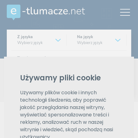
Z języka
Na język
Wybierz język
Wybierz język
Typ tłumaczenia
Pisemne czy ustne
Używamy pliki cookie
Znajdź tłumacza
Używamy plików cookie i innych
Wyszukiwanie zaawansowane
technologii śledzenia, aby poprawić
jakość przeglądania naszej witryny,
Reklama
wyświetlać spersonalizowane treści i
reklamy, analizować ruch w naszej
witrynie i wiedzieć, skąd pochodzą nasi
użytkownicy.
ZAMÓW REKLAMĘ W TYM MIEJSCU