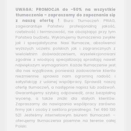
UWAGA: PROMOCJA do -50% na wszystkie
tłumaczenia – zapraszamy do zapoznania się
z naszą ofertą !
Biuro Tłumaczeń PRIAG,
zagwarantuje Państwu profesjonalną jakość,
rzetelność i terminowość, nie obciążając przy tym
Państwa budżetu. Wykonujemy tłumaczenia zwykłe
jak i specjalistyczne. Nasi tłumacze, absolwenci
wyższych uczelni; polskich jak i zagranicznych z
wieloletnim doświadczeniem, wyselekcjonowani
zgodnie z wiodącą specjalizacją sprostają nawet
największym wymaganiom. Każde tłumaczenie jest
dla nas wyjątkowe, ponieważ zadowolenie klienta
niezmiennie sprawia nam ogromną radość i
satysfakcję z udanej współpracy. Sprawdź naszą
ofertę tłumaczeń, a następnie napisz lub zadzwoń.
Gwarantujemy szybką odpowiedź, oraz bezpłatną
wycenę, a także zniżki dla stałych klientów.
Zapraszamy do nawiązania współpracy zarówno
firmy jak i osoby z sektora prywatnego. Tel: 690 130
521 Jesteśmy internetowym biurem tłumaczeń –
oferujemy tłumaczenia pisemne na terenie całej
Polski.