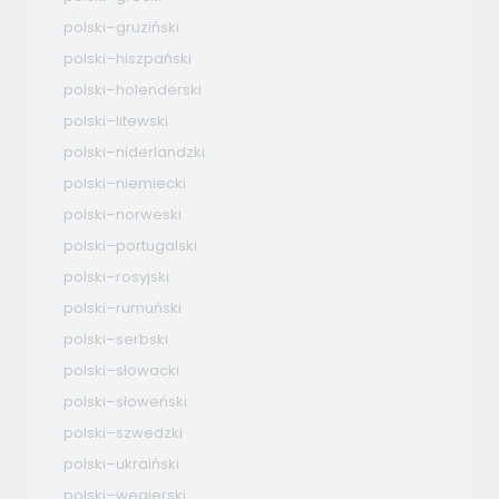
polski–gruziński
polski–hiszpański
polski–holenderski
polski–litewski
polski–niderlandzki
polski–niemiecki
polski–norweski
polski–portugalski
polski–rosyjski
polski–rumuński
polski–serbski
polski–słowacki
polski–słoweński
polski–szwedzki
polski–ukraiński
polski–węgierski