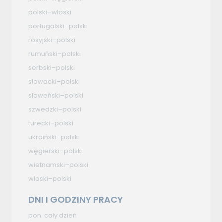
polski–włoski
portugalski–polski
rosyjski–polski
rumuński–polski
serbski–polski
słowacki–polski
słoweński–polski
szwedzki–polski
turecki–polski
ukraiński–polski
węgierski–polski
wietnamski–polski
włoski–polski
DNI I GODZINY PRACY
pon. cały dzień