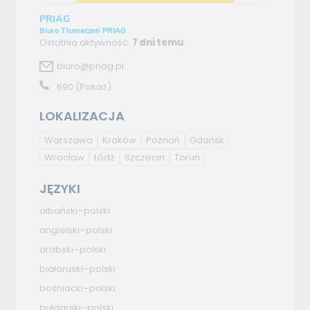
PRIAG
Biuro Tłumaczeń PRIAG
Ostatnia aktywność:
7 dni temu
biuro@priag.pl
690
(Pokaż)
LOKALIZACJA
Warszawa
Kraków
Poznań
Gdańsk
Wrocław
Łódź
Szczecin
Toruń
JĘZYKI
albański–polski
angielski–polski
arabski–polski
białoruski–polski
bośniacki–polski
bułgarski–polski