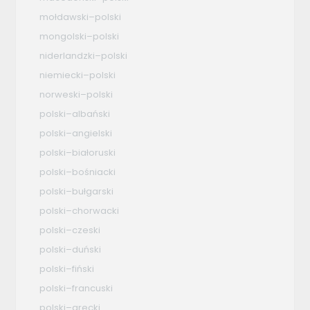
mołdawski–polski
mongolski–polski
niderlandzki–polski
niemiecki–polski
norweski–polski
polski–albański
polski–angielski
polski–białoruski
polski–bośniacki
polski–bułgarski
polski–chorwacki
polski–czeski
polski–duński
polski–fiński
polski–francuski
polski–grecki