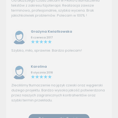
Od dłuższego czasu zlecam w PRIAG'u tłumaczenia
tekstów z zakresu fizjoterapii. Realizacja zawsze
terminowo, profesjonalnie, szybka wycena. Brak
jakichkolwiek problemów. Polecam w 100% !
Grażyna Kwiatkowska
6 czerwca 2017
Szybko, miło, sprawnie. Bardzo polecam!
Karolina
8 stycznia 2016
Zleciliśmy tłumaczenie na język czeski oraz węgierski
dużego projektu. Bardzo wysoka jakość potwierdzona
przez naszych zagranicznych kontrahentów oraz
szybki termin przekładu.