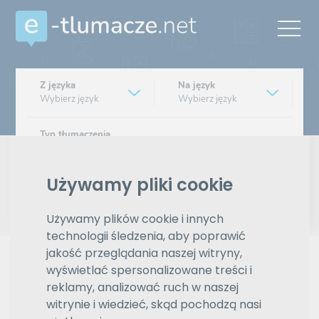
Z języka
Na język
Wybierz język
Wybierz język
Typ tłumaczenia
Pisemne czy ustne
Używamy pliki cookie
Znajdź tłumacza
Używamy plików cookie i innych
Wyszukiwanie zaawansowane
technologii śledzenia, aby poprawić
jakość przeglądania naszej witryny,
Reklama
wyświetlać spersonalizowane treści i
reklamy, analizować ruch w naszej
witrynie i wiedzieć, skąd pochodzą nasi
ZAMÓW REKLAMĘ W TYM MIEJSCU