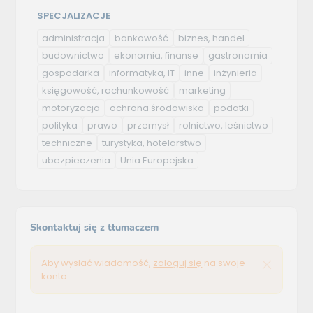
SPECJALIZACJE
administracja
bankowość
biznes, handel
budownictwo
ekonomia, finanse
gastronomia
gospodarka
informatyka, IT
inne
inżynieria
księgowość, rachunkowość
marketing
motoryzacja
ochrona środowiska
podatki
polityka
prawo
przemysł
rolnictwo, leśnictwo
techniczne
turystyka, hotelarstwo
ubezpieczenia
Unia Europejska
Skontaktuj się z tłumaczem
Aby wysłać wiadomość,
zaloguj się
na swoje
konto.