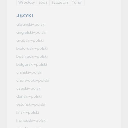
Wrocław
Łódź
Szczecin
Toruń
JĘZYKI
albański–polski
angielski–polski
arabski–polski
białoruski–polski
bośniacki–polski
bułgarski–polski
chiński–polski
chorwacki–polski
czeski–polski
duński–polski
estoński–polski
fiński–polski
francuski–polski