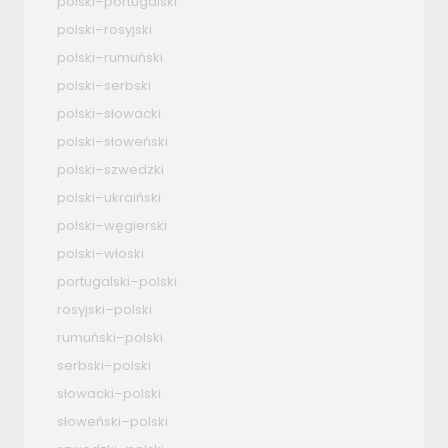
polski–portugalski
polski–rosyjski
polski–rumuński
polski–serbski
polski–słowacki
polski–słoweński
polski–szwedzki
polski–ukraiński
polski–węgierski
polski–włoski
portugalski–polski
rosyjski–polski
rumuński–polski
serbski–polski
słowacki–polski
słoweński–polski