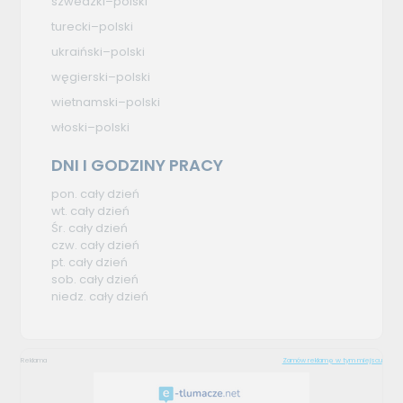
szwedzki–polski
turecki–polski
ukraiński–polski
węgierski–polski
wietnamski–polski
włoski–polski
DNI I GODZINY PRACY
pon. cały dzień
wt. cały dzień
Śr. cały dzień
czw. cały dzień
pt. cały dzień
sob. cały dzień
niedz. cały dzień
Reklama
Zamów reklamę w tym miejscu