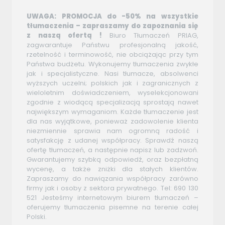
UWAGA: PROMOCJA do -50% na wszystkie
tłumaczenia – zapraszamy do zapoznania się
z naszą ofertą !
Biuro Tłumaczeń PRIAG,
zagwarantuje Państwu profesjonalną jakość,
rzetelność i terminowość, nie obciążając przy tym
Państwa budżetu. Wykonujemy tłumaczenia zwykłe
jak i specjalistyczne.
Nasi tłumacze, absolwenci
wyższych uczelni; polskich jak i zagranicznych z
wieloletnim doświadczeniem, wyselekcjonowani
zgodnie z wiodącą specjalizacją sprostają nawet
największym wymaganiom. Każde tłumaczenie jest
dla nas wyjątkowe, ponieważ zadowolenie klienta
niezmiennie sprawia nam ogromną radość i
satysfakcję z udanej współpracy. Sprawdź naszą
ofertę tłumaczeń, a następnie napisz lub zadzwoń.
Gwarantujemy szybką odpowiedź, oraz bezpłatną
wycenę, a także zniżki dla stałych klientów.
Zapraszamy do nawiązania współpracy zarówno
firmy jak i osoby z sektora prywatnego. Tel: 690 130
521 Jesteśmy internetowym biurem tłumaczeń –
oferujemy tłumaczenia pisemne na terenie całej
Polski.