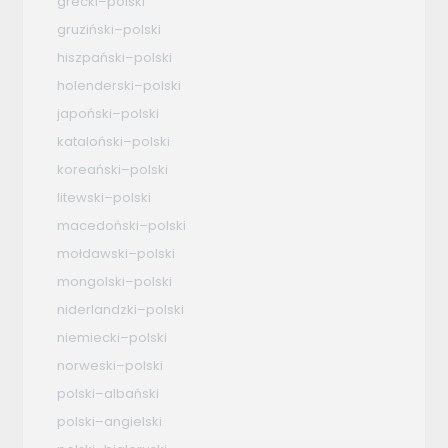
grecki–polski
gruziński–polski
hiszpański–polski
holenderski–polski
japoński–polski
kataloński–polski
koreański–polski
litewski–polski
macedoński–polski
mołdawski–polski
mongolski–polski
niderlandzki–polski
niemiecki–polski
norweski–polski
polski–albański
polski–angielski