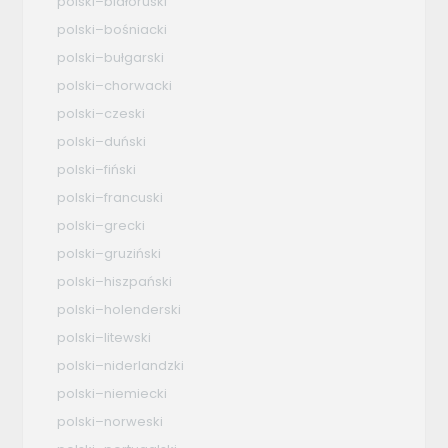
polski–białoruski
polski–bośniacki
polski–bułgarski
polski–chorwacki
polski–czeski
polski–duński
polski–fiński
polski–francuski
polski–grecki
polski–gruziński
polski–hiszpański
polski–holenderski
polski–litewski
polski–niderlandzki
polski–niemiecki
polski–norweski