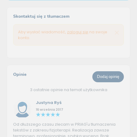
Skontaktuj się z tłumaczem
Aby wysłać wiadomość,
zaloguj się
na swoje
konto.
Opinie
Dodaj opinię
3 ostatnie opinie na temat użytkownika
Justyna Ryś
16 września 2017
Od dłuższego czasu zlecam w PRIAG'u tłumaczenia
tekstów z zakresu fizjoterapii. Realizacja zawsze
terminowo, profesjonalnie, szybka wycena. Brak