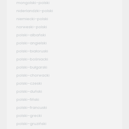
mongolski–polski
niderlandzki–polski
niemiecki–polski
norweski–polski
polski–albański
polski–angielski
polski–białoruski
polski–bośniacki
polski–bułgarski
polski–chorwacki
polski–czeski
polski–duński
polski–fiński
polski–francuski
polski–grecki
polski–gruziński