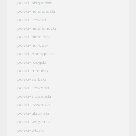
polski–hiszpański
polski–holenderski
polski–litewski
polski–niderlandzki
polski–niemiecki
polski–norweski
polski–portugalski
polski–rosyjski
polski–rumuński
polski–serbski
polski–słowacki
polski–słoweński
polski–szwedzki
polski–ukraiński
polski–węgierski
polski–włoski