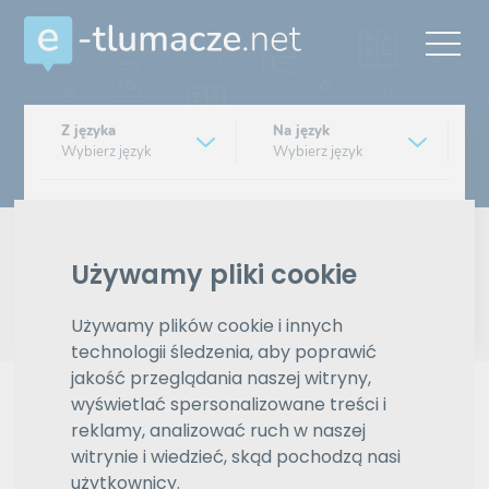
Z języka
Na język
Wybierz język
Wybierz język
Typ tłumaczenia
Pisemne czy ustne
Używamy pliki cookie
Znajdź tłumacza
Używamy plików cookie i innych
technologii śledzenia, aby poprawić
Wyszukiwanie zaawansowane
jakość przeglądania naszej witryny,
Reklama
wyświetlać spersonalizowane treści i
reklamy, analizować ruch w naszej
witrynie i wiedzieć, skąd pochodzą nasi
użytkownicy.
ZAMÓW REKLAMĘ W TYM MIEJSCU