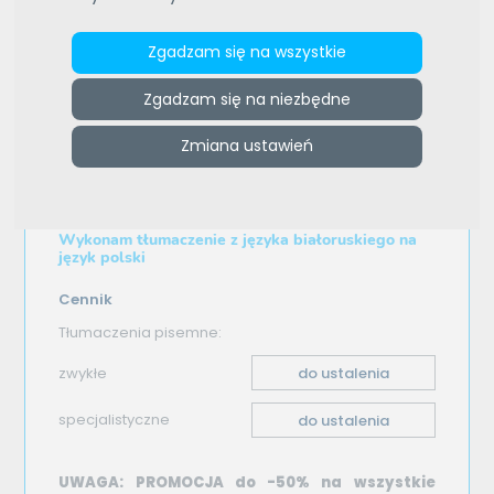
e-tlumacze.net
>
Biuro Tłumaczeń PRIAG
>
Oferta
Zgadzam się na wszystkie
tłumaczenia - białoruski–polski
Zgadzam się na niezbędne
Oferta tłumaczenia
Zmiana ustawień
białoruski–polski
Wykonam tłumaczenie z języka białoruskiego na
język polski
Cennik
Tłumaczenia pisemne:
zwykłe
do ustalenia
specjalistyczne
do ustalenia
UWAGA: PROMOCJA do -50% na wszystkie