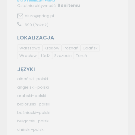
Biuro Tłumaczeń PRIAG
Ostatnia aktywność:
8 dni temu
biuro@priag.pl
690
(Pokaż)
LOKALIZACJA
Warszawa
Kraków
Poznań
Gdańsk
Wrocław
Łódź
Szczecin
Toruń
JĘZYKI
albański–polski
angielski–polski
arabski–polski
białoruski–polski
bośniacki–polski
bułgarski–polski
chiński–polski