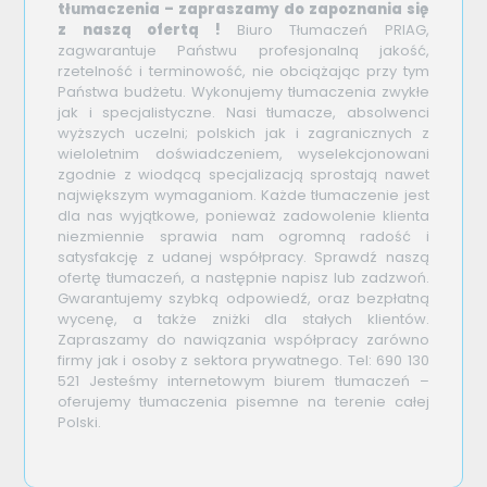
tłumaczenia – zapraszamy do zapoznania się
z naszą ofertą !
Biuro Tłumaczeń PRIAG,
zagwarantuje Państwu profesjonalną jakość,
rzetelność i terminowość, nie obciążając przy tym
Państwa budżetu. Wykonujemy tłumaczenia zwykłe
jak i specjalistyczne. Nasi tłumacze, absolwenci
wyższych uczelni; polskich jak i zagranicznych z
wieloletnim doświadczeniem, wyselekcjonowani
zgodnie z wiodącą specjalizacją sprostają nawet
największym wymaganiom. Każde tłumaczenie jest
dla nas wyjątkowe, ponieważ zadowolenie klienta
niezmiennie sprawia nam ogromną radość i
satysfakcję z udanej współpracy. Sprawdź naszą
ofertę tłumaczeń, a następnie napisz lub zadzwoń.
Gwarantujemy szybką odpowiedź, oraz bezpłatną
wycenę, a także zniżki dla stałych klientów.
Zapraszamy do nawiązania współpracy zarówno
firmy jak i osoby z sektora prywatnego. Tel: 690 130
521 Jesteśmy internetowym biurem tłumaczeń –
oferujemy tłumaczenia pisemne na terenie całej
Polski.