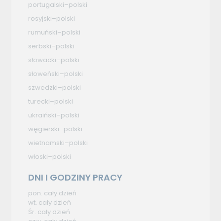
portugalski–polski
rosyjski–polski
rumuński–polski
serbski–polski
słowacki–polski
słoweński–polski
szwedzki–polski
turecki–polski
ukraiński–polski
węgierski–polski
wietnamski–polski
włoski–polski
DNI I GODZINY PRACY
pon. cały dzień
wt. cały dzień
Śr. cały dzień