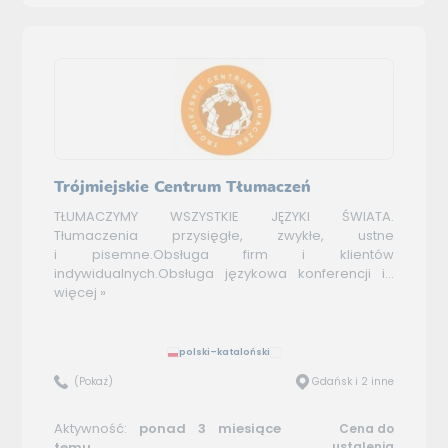
Trójmiejskie Centrum Tłumaczeń
TŁUMACZYMY WSZYSTKIE JĘZYKI ŚWIATA.
Tłumaczenia przysięgłe, zwykłe, ustne
i pisemne.Obsługa firm i klientów
indywidualnych.Obsługa językowa konferencji i...
więcej »
polski–kataloński
(Pokaż)
Gdańsk i 2 inne
Aktywność:
ponad 3 miesiące
Cena do
temu
ustalenia