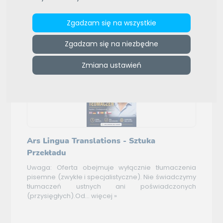
Daty aktualizacji (od najnowszej)
Wybierz typ sortowania
Zgadzam się na wszystkie
(5)
Pozostałe oferty
Zgadzam się na niezbędne
Zmiana ustawień
Ars Lingua Translations - Sztuka
Przekładu
Uwaga: Oferta obejmuje wyłącznie tłumaczenia
pisemne (zwykłe i specjalistyczne). Nie świadczymy
tłumaczeń ustnych ani poświadczonych
(przysięgłych).Od...
więcej »