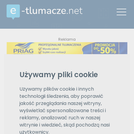
Reklama
ZAMÓW REKLAMĘ W TYM MIEJSCU
Oferty
Używamy pliki cookie
Używamy plików cookie i innych
Wyświetlono
5 z 5
e-tlumacze.net
>
Tłumaczenia z
znalezionych
technologii śledzenia, aby poprawić
języka polskiego na język
wyników
kataloński
jakość przeglądania naszej witryny,
wyświetlać spersonalizowane treści i
polski
reklamy, analizować ruch w naszej
Wybierz język
witrynie i wiedzieć, skąd pochodzą nasi
kataloński
użytkownicy.
Wybierz język