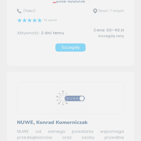
polski–kataloński
(Pokaż)
Toruń i 7 innych
14 opinii
Cena: 30–40 zł
Aktywność:
2 dni temu
Szczegóły ceny
Szczegóły
NUWE, Konrad Komorniczak
NUWE od samego powstania wspomaga
przedsiębiorców oraz osoby prywatne