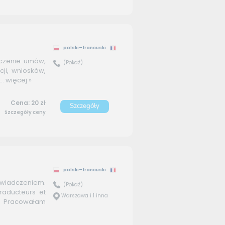
polski–francuski
aczenie umów,
(Pokaż)
ji, wniosków,
..
więcej »
Cena: 20 zł
Szczegóły
Szczegóły ceny
polski–francuski
wiadczeniem.
(Pokaż)
traducteurs et
Warszawa i 1 inna
. Pracowałam