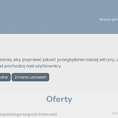
Strona gł
Reklama
zenia, aby poprawić jakość przeglądania naszej witryny, 
kąd pochodzą nasi użytkownicy.
ędne
Zmiana ustawień
ZAMÓW REKLAMĘ W TYM MIEJSCU
Oferty
Wy
 polskiego na język francuski