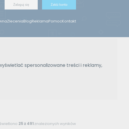
Zaloguj się
Załóż konto
ówna
Zlecenia
Blog
Reklama
Pomoc
Kontakt
wyświetlać spersonalizowane treści i reklamy,
świetlono
25 z 491
znalezionych wyników