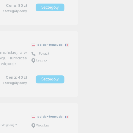
Cena: 80 zł
Szczegóły
Szczegóły ceny
polski–francuski
omańskiej, a w
(Pokaż)
cji. Tłumacze
Leszno
.
więcej »
Cena: 40 zł
Szczegóły
Szczegóły ceny
polski–francuski
i
więcej »
Wrocław