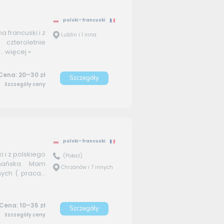
polski–francuski
a francuski i z
Lublin i 1 inna
zteroletnie
..
więcej »
Cena: 20–30 zł
Szczegóły
Szczegóły ceny
polski–francuski
 i z polskiego
(Pokaż)
omańska. Mam
Chrzanów i 7 innych
ch ( praca...
Cena: 10–35 zł
Szczegóły
Szczegóły ceny