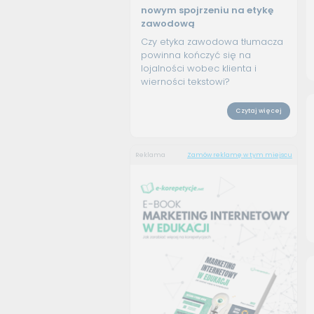
nowym spojrzeniu na etykę
zawodową
Czy etyka zawodowa tłumacza
powinna kończyć się na
lojalności wobec klienta i
wierności tekstowi?
Czytaj więcej
Reklama
Zamów reklamę w tym miejscu