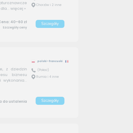
eraturoznawcze
Chorzów i 2 inne
la...
więcej »
Cena: 40–60 zł
Szczegóły
Szczegóły ceny
polski–francuski
e, z dziedzin
(Pokaż)
resu biznesu
Rumia i 4 inne
 wykonania...
Szczegóły
 do ustalenia