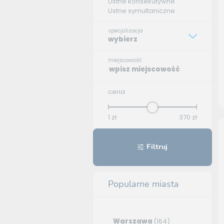
Ustne konsekutywne
Ustne symultaniczne
specjalizacja
wybierz
miejscowość
cena
1
zł
370
zł
Filtruj
Popularne miasta
Warszawa
(164)