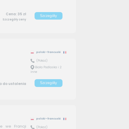
Cena: 35 zł
Szczegóły
Szczegóły ceny
polski–francuski
(Pokaż)
Biała Podlaska i 2
inne
Szczegóły
 do ustalenia
polski–francuski
le we Francji
(Pokaż)