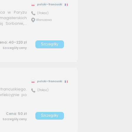
polski–francuski
aca w Paryzu
(Pokaż)
magisterskich
Warszawa
j Sorbonie,...
ena: 40–220 zł
Szczegóły
Szczegóły ceny
polski–francuski
rancuskiego.
(Pokaż)
rfekcyjnie po
Cena: 50 zł
Szczegóły
Szczegóły ceny