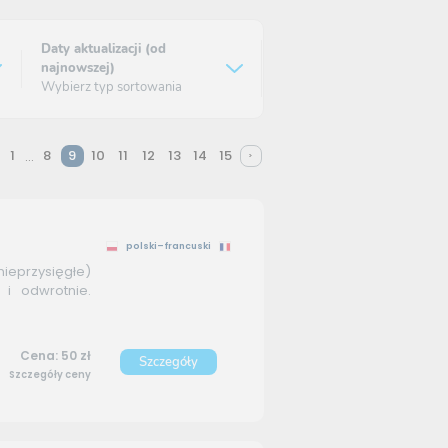
Daty aktualizacji (od
najnowszej)
Wybierz typ sortowania
1
8
9
10
11
12
13
14
15
...
polski–francuski
przysięgłe)
 i odwrotnie.
Cena: 50 zł
Szczegóły
Szczegóły ceny