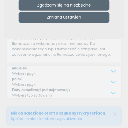
Tłumaczenia uwierzytelnione
Zgadzam się na niezbędne
Tłumaczenia uwierzytelnione są niezbędne, gdy
Zmiana ustawień
musimy uwierzytelnić obcojęzyczne odpisy
dokumentów, a także, gdy niezbędne są nam
tłumaczenia dokumentów procesowych i urzędowych.
Tłumacz przysięgły może także poświadczyć
tłumaczenia wykonane przez inne osoby. Do
wykonywania tego typu tłumaczeń niezbędne jest
zaliczenie
egzaminu na tłumacza uwierzytelnionego
.
angielski
Wybierz język
polski
Wybierz język
Daty aktualizacji (od najnowszej)
Wybierz typ sortowania
Nie odnaleziono ofert o szukanych kryteriach.
Spróbuj zmienić kryteria wyszukiwania.