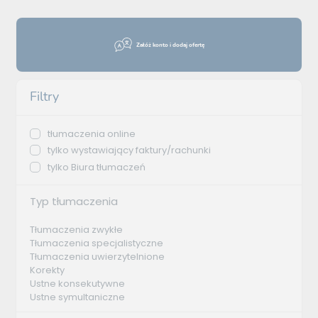
Załóż konto i dodaj ofertę
Filtry
tłumaczenia online
tylko wystawiający faktury/rachunki
tylko Biura tłumaczeń
Typ tłumaczenia
Tłumaczenia zwykłe
Tłumaczenia specjalistyczne
Tłumaczenia uwierzytelnione
Korekty
Ustne konsekutywne
Ustne symultaniczne