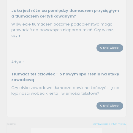
Jaka jest różnica pomiędzy tłumaczem przysięgłym
a tłumaczem certyfikowanym?
W świecie tłumaczeń pozorne podobieństwa mogą
prowadzić do poważnych nieporozumień. Czy wiesz,
czym
Czytaj więcej
Artykuł
Tłumacz też człowiek – o nowym spojrzeniu na etykę
zawodową
Czy etyka zawodowa tłumacza powinna kończyć się na
lojalności wobec klienta i wierności tekstowi?
Czytaj więcej
Reklama
Zamów reklamę w tym miejscu