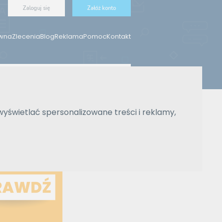
Zaloguj się
Załóż konto
ówna
Zlecenia
Blog
Reklama
Pomoc
Kontakt
Znajdź tłumacza
wyświetlać spersonalizowane treści i reklamy,
Wyszukiwanie zaawansowane