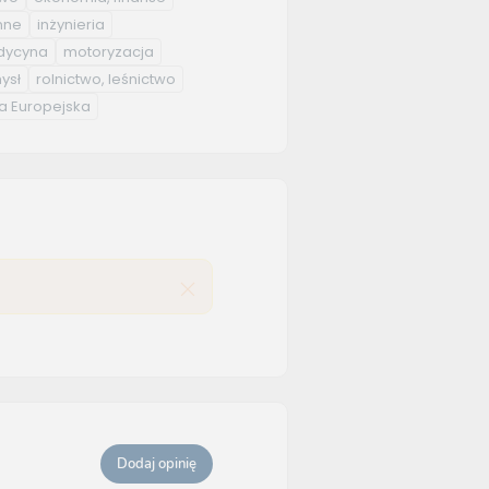
nne
inżynieria
ycyna
motoryzacja
ysł
rolnictwo, leśnictwo
a Europejska
Dodaj opinię