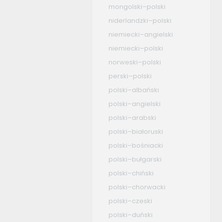
mongolski–polski
niderlandzki–polski
niemiecki–angielski
niemiecki–polski
norweski–polski
perski–polski
polski–albański
polski–angielski
polski–arabski
polski–białoruski
polski–bośniacki
polski–bułgarski
polski–chiński
polski–chorwacki
polski–czeski
polski–duński