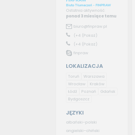
FINPRAW
Biuto Tłumaczeń - FINPRAW
Ostatnia aktywność:
ponad 3 miesiące temu
biuro@finpraw.pl
(+4
(Pokaż)
(+4
(Pokaż)
finpraw
LOKALIZACJA
Toruń
Warszawa
Wrocław
Kraków
Łódź
Poznań
Gdańsk
Bydgoszcz
JĘZYKI
albański–polski
angielski–chiński