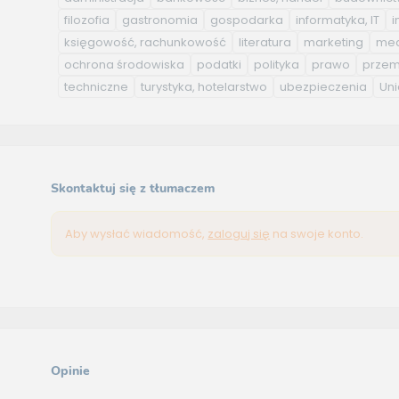
filozofia
gastronomia
gospodarka
informatyka, IT
i
księgowość, rachunkowość
literatura
marketing
med
ochrona środowiska
podatki
polityka
prawo
przem
techniczne
turystyka, hotelarstwo
ubezpieczenia
Uni
Skontaktuj się z tłumaczem
Aby wysłać wiadomość,
zaloguj się
na swoje konto.
Opinie