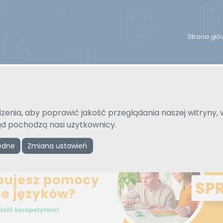
Strona gł
Na język
Typ tłumaczenia
Wybierz język
Pisemne czy ustne
zenia, aby poprawić jakość przeglądania naszej witryny, 
kąd pochodzą nasi użytkownicy.
Reklama
ędne
Zmiana ustawień