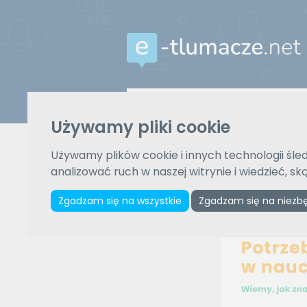
Z języka
Używamy pliki cookie
Wybierz język
Używamy plików cookie i innych technologii śled
analizować ruch w naszej witrynie i wiedzieć, s
Zgadzam się na wszystkie
Zgadzam się na niezb