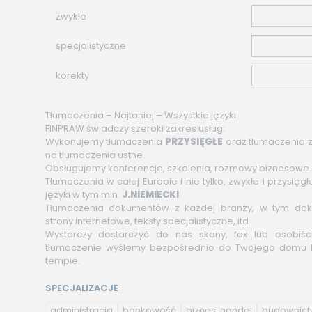
zwykłe
specjalistyczne
korekty
Tłumaczenia – Najtaniej – Wszystkie języki
FINPRAW świadczy szeroki zakres usług:
Wykonujemy tłumaczenia
PRZYSIĘGŁE
oraz tłumaczenia z
na tłumaczenia ustne.
Obsługujemy konferencje, szkolenia, rozmowy biznesowe.
Tłumaczenia w całej Europie i nie tylko, zwykłe i przysięg
języki w tym min.
J.NIEMIECKI
Tłumaczenia dokumentów z każdej branży, w tym d
strony internetowe, teksty specjalistyczne, itd.
Wystarczy dostarczyć do nas skany, fax lub osobiś
tłumaczenie wyślemy bezpośrednio do Twojego domu 
tempie.
SPECJALIZACJE
administracja
bankowość
biznes, handel
budownic