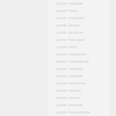
polski–estoński
polski–fiński
polski–francuski
polski–grecki
polski–gruziński
polski–hebrajski
polski–hindi
polski–hiszpański
polski–holenderski
polski–islandzki
polski–japoński
polski–koreański
polski–litewski
polski–łacina
polski–łotewski
polski–macedoński