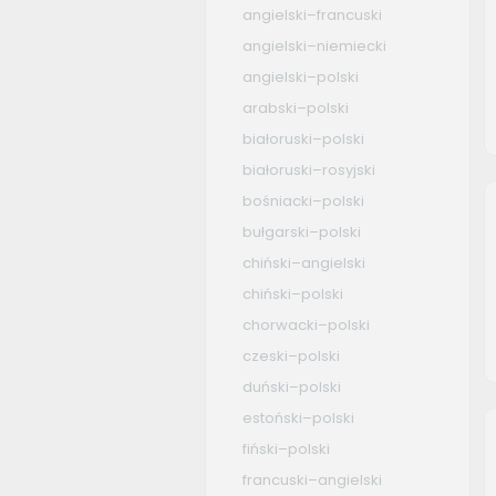
angielski–francuski
angielski–niemiecki
angielski–polski
arabski–polski
białoruski–polski
białoruski–rosyjski
bośniacki–polski
bułgarski–polski
chiński–angielski
chiński–polski
chorwacki–polski
czeski–polski
duński–polski
estoński–polski
fiński–polski
francuski–angielski