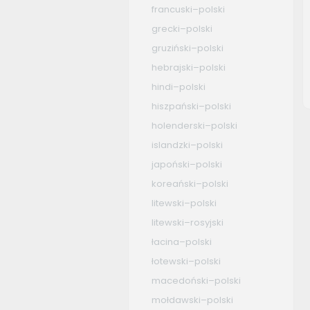
francuski–polski
grecki–polski
gruziński–polski
hebrajski–polski
hindi–polski
hiszpański–polski
holenderski–polski
islandzki–polski
japoński–polski
koreański–polski
litewski–polski
litewski–rosyjski
łacina–polski
łotewski–polski
macedoński–polski
mołdawski–polski