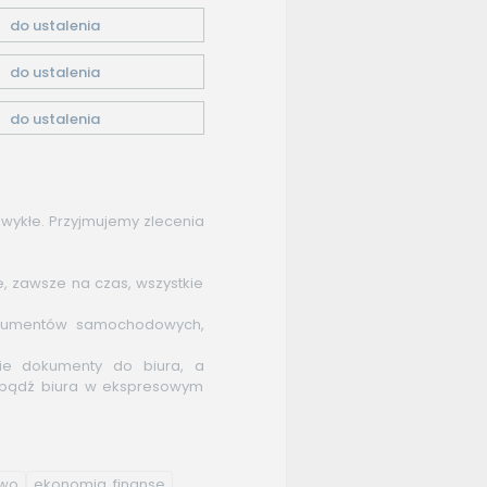
do ustalenia
do ustalenia
do ustalenia
wykłe. Przyjmujemy zlecenia
łe, zawsze na czas, wszystkie
okumentów samochodowych,
cie dokumenty do biura, a
bądź biura w ekspresowym
two
ekonomia, finanse