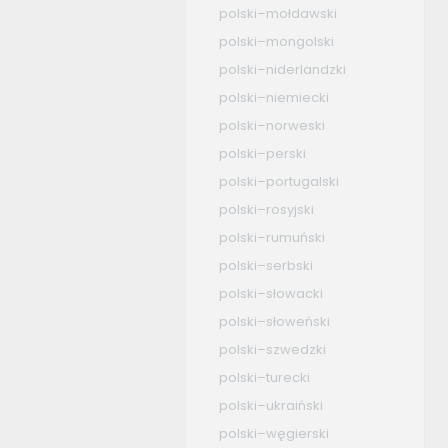
polski–mołdawski
polski–mongolski
polski–niderlandzki
polski–niemiecki
polski–norweski
polski–perski
polski–portugalski
polski–rosyjski
polski–rumuński
polski–serbski
polski–słowacki
polski–słoweński
polski–szwedzki
polski–turecki
polski–ukraiński
polski–węgierski