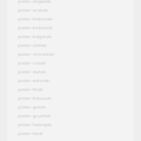
polski–angielski
polski–arabski
polski–białoruski
polski–bośniacki
polski–bułgarski
polski–chiński
polski–chorwacki
polski–czeski
polski–duński
polski–estoński
polski–fiński
polski–francuski
polski–grecki
polski–gruziński
polski–hebrajski
polski–hindi