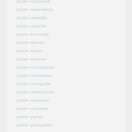
polski–hiszpański
polski–holenderski
polski–islandzki
polski–japoński
polski–koreański
polski–litewski
polski–łacina
polski–łotewski
polski–macedoński
polski–mołdawski
polski–mongolski
polski–niderlandzki
polski–niemiecki
polski–norweski
polski–perski
polski–portugalski