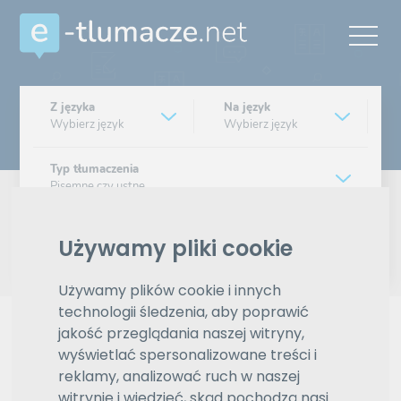
Z języka
Na język
Wybierz język
Wybierz język
Typ tłumaczenia
Pisemne czy ustne
Znajdź tłumacza
Używamy pliki cookie
Wyszukiwanie zaawansowane
Używamy plików cookie i innych
technologii śledzenia, aby poprawić
Reklama
jakość przeglądania naszej witryny,
wyświetlać spersonalizowane treści i
reklamy, analizować ruch w naszej
witrynie i wiedzieć, skąd pochodzą nasi