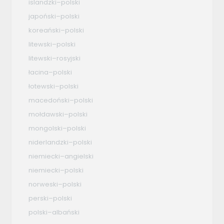
islandzki–polski
japoński–polski
koreański–polski
litewski–polski
litewski–rosyjski
łacina–polski
łotewski–polski
macedoński–polski
mołdawski–polski
mongolski–polski
niderlandzki–polski
niemiecki–angielski
niemiecki–polski
norweski–polski
perski–polski
polski–albański