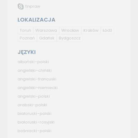
finpraw
LOKALIZACJA
Toruń
Warszawa
Wrocław
Kraków
Łódź
Poznań
Gdańsk
Bydgoszcz
JĘZYKI
albański–polski
angielski–chiński
angielski–francuski
angielski–niemiecki
angielski–polski
arabski–polski
białoruski–polski
białoruski–rosyjski
bośniacki–polski