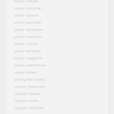
polski–rosyjski
polski–rumuński
polski–serbski
polski–słowacki
polski–słoweński
polski–szwedzki
polski–turecki
polski–ukraiński
polski–węgierski
polski–wietnamski
polski–włoski
portugalski–polski
rosyjski–białoruski
rosyjski–litewski
rosyjski–polski
rosyjski–ukraiński