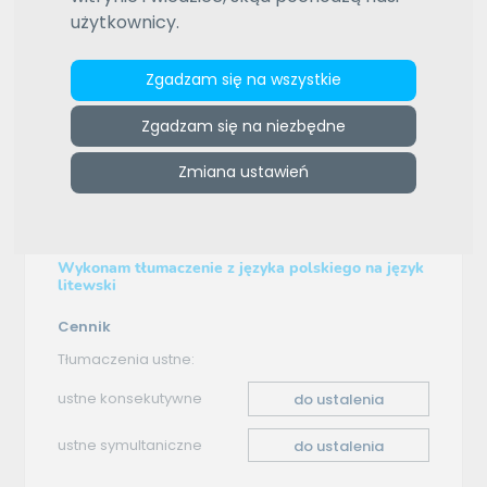
użytkownicy.
ZAMÓW REKLAMĘ W TYM MIEJSCU
e-tlumacze.net
>
FINPRAW
>
Oferta tłumaczenia - polski–
Zgadzam się na wszystkie
litewski
Zgadzam się na niezbędne
Oferta tłumaczenia
Zmiana ustawień
polski–litewski
Wykonam tłumaczenie z języka polskiego na język
litewski
Cennik
Tłumaczenia ustne:
ustne konsekutywne
do ustalenia
ustne symultaniczne
do ustalenia