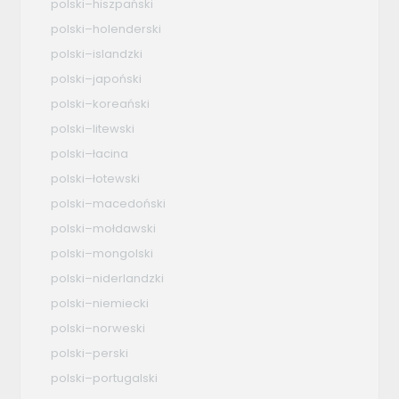
polski–hiszpański
polski–holenderski
polski–islandzki
polski–japoński
polski–koreański
polski–litewski
polski–łacina
polski–łotewski
polski–macedoński
polski–mołdawski
polski–mongolski
polski–niderlandzki
polski–niemiecki
polski–norweski
polski–perski
polski–portugalski