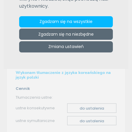
użytkownicy.
ZAMÓW REKLAMĘ W TYM MIEJSCU
e-tlumacze.net
>
FINPRAW
>
Oferta tłumaczenia -
Zgadzam się na wszystkie
koreański–polski
Zgadzam się na niezbędne
Oferta tłumaczenia
Zmiana ustawień
koreański–polski
Wykonam tłumaczenie z języka koreańskiego na
język polski
Cennik
Tłumaczenia ustne:
ustne konsekutywne
do ustalenia
ustne symultaniczne
do ustalenia