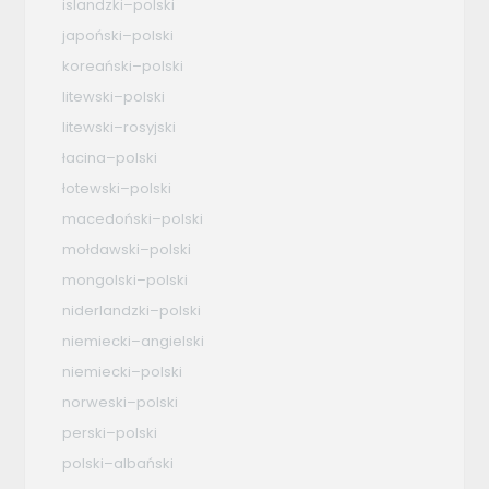
islandzki–polski
japoński–polski
koreański–polski
litewski–polski
litewski–rosyjski
łacina–polski
łotewski–polski
macedoński–polski
mołdawski–polski
mongolski–polski
niderlandzki–polski
niemiecki–angielski
niemiecki–polski
norweski–polski
perski–polski
polski–albański