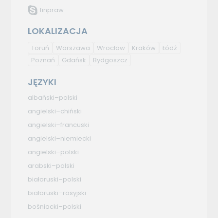
finpraw
LOKALIZACJA
Toruń
Warszawa
Wrocław
Kraków
Łódź
Poznań
Gdańsk
Bydgoszcz
JĘZYKI
albański–polski
angielski–chiński
angielski–francuski
angielski–niemiecki
angielski–polski
arabski–polski
białoruski–polski
białoruski–rosyjski
bośniacki–polski