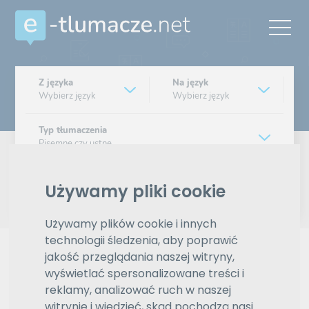
Z języka
Na język
Wybierz język
Wybierz język
Typ tłumaczenia
Pisemne czy ustne
Znajdź tłumacza
Używamy pliki cookie
Wyszukiwanie zaawansowane
Używamy plików cookie i innych
technologii śledzenia, aby poprawić
Reklama
jakość przeglądania naszej witryny,
wyświetlać spersonalizowane treści i
reklamy, analizować ruch w naszej
witrynie i wiedzieć, skąd pochodzą nasi