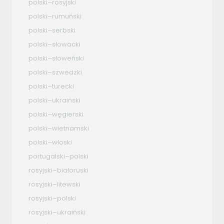
polski–rosyjski
polski–rumuński
polski–serbski
polski–słowacki
polski–słoweński
polski–szwedzki
polski–turecki
polski–ukraiński
polski–węgierski
polski–wietnamski
polski–włoski
portugalski–polski
rosyjski–białoruski
rosyjski–litewski
rosyjski–polski
rosyjski–ukraiński