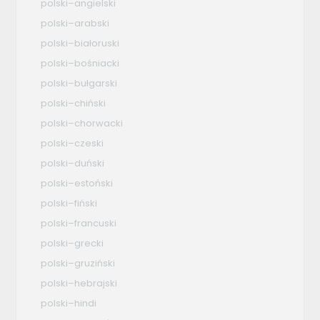
polski–angielski
polski–arabski
polski–białoruski
polski–bośniacki
polski–bułgarski
polski–chiński
polski–chorwacki
polski–czeski
polski–duński
polski–estoński
polski–fiński
polski–francuski
polski–grecki
polski–gruziński
polski–hebrajski
polski–hindi