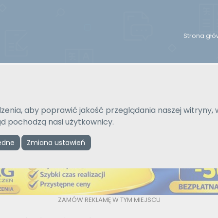
Strona gł
Na język
Typ tłumaczenia
Wybierz język
Pisemne czy ustne
zenia, aby poprawić jakość przeglądania naszej witryny, 
kąd pochodzą nasi użytkownicy.
Reklama
ędne
Zmiana ustawień
ZAMÓW REKLAMĘ W TYM MIEJSCU