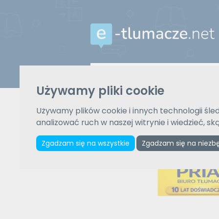
Z języka
Używamy pliki cookie
Wybierz język
Używamy plików cookie i innych technologii śled
analizować ruch w naszej witrynie i wiedzieć, s
Zgadzam się na wszystkie
Zgadzam się na niezb