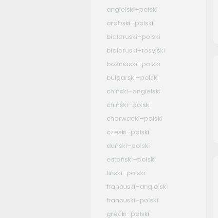
angielski–polski
arabski–polski
białoruski–polski
białoruski–rosyjski
bośniacki–polski
bułgarski–polski
chiński–angielski
chiński–polski
chorwacki–polski
czeski–polski
duński–polski
estoński–polski
fiński–polski
francuski–angielski
francuski–polski
grecki–polski