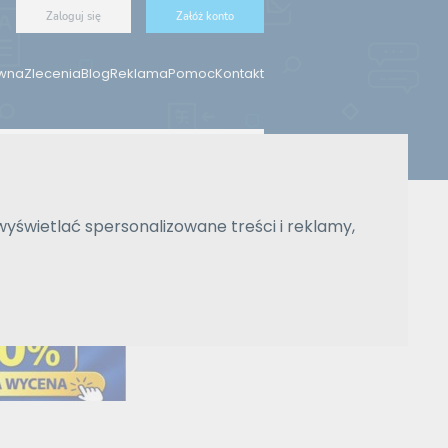
Zaloguj się
Załóż konto
ówna
Zlecenia
Blog
Reklama
Pomoc
Kontakt
Znajdź tłumacza
wyświetlać spersonalizowane treści i reklamy,
Wyszukiwanie zaawansowane