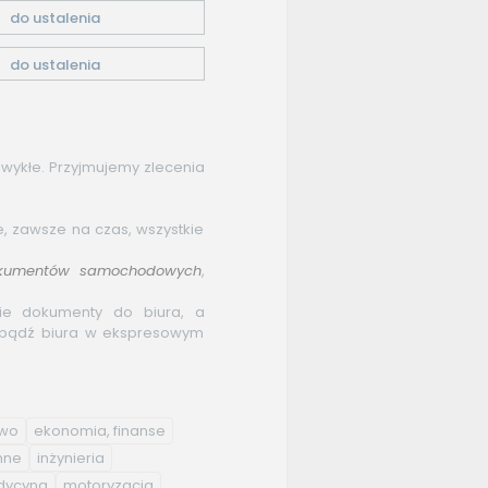
do ustalenia
do ustalenia
wykłe. Przyjmujemy zlecenia
łe, zawsze na czas, wszystkie
kumentów
samochodowych
,
cie dokumenty do biura, a
bądź biura w ekspresowym
two
ekonomia, finanse
nne
inżynieria
ycyna
motoryzacja