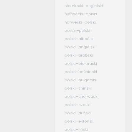
niemiecki–angielski
niemiecki–polski
norweski–polski
perski–polski
polski–albański
polski–angielski
polski–arabski
polski–białoruski
polski–bośniacki
polski–bułgarski
polski–chiński
polski–chorwacki
polski–czeski
polski–duński
polski–estoński
polski–fiński