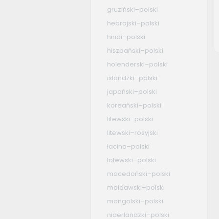
gruziński–polski
hebrajski–polski
hindi–polski
hiszpański–polski
holenderski–polski
islandzki–polski
japoński–polski
koreański–polski
litewski–polski
litewski–rosyjski
łacina–polski
łotewski–polski
macedoński–polski
mołdawski–polski
mongolski–polski
niderlandzki–polski