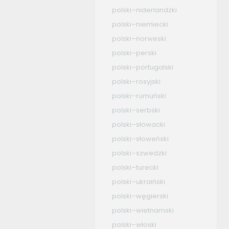
polski–niderlandzki
polski–niemiecki
polski–norweski
polski–perski
polski–portugalski
polski–rosyjski
polski–rumuński
polski–serbski
polski–słowacki
polski–słoweński
polski–szwedzki
polski–turecki
polski–ukraiński
polski–węgierski
polski–wietnamski
polski–włoski