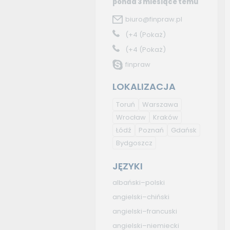
ponad 3 miesiące temu
biuro@finpraw.pl
(+4
(Pokaż)
(+4
(Pokaż)
finpraw
LOKALIZACJA
Toruń
Warszawa
Wrocław
Kraków
Łódź
Poznań
Gdańsk
Bydgoszcz
JĘZYKI
albański–polski
angielski–chiński
angielski–francuski
angielski–niemiecki