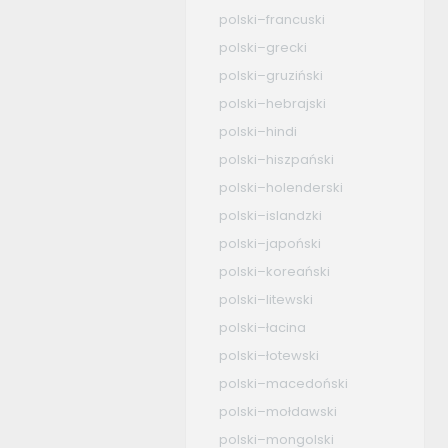
polski–francuski
polski–grecki
polski–gruziński
polski–hebrajski
polski–hindi
polski–hiszpański
polski–holenderski
polski–islandzki
polski–japoński
polski–koreański
polski–litewski
polski–łacina
polski–łotewski
polski–macedoński
polski–mołdawski
polski–mongolski