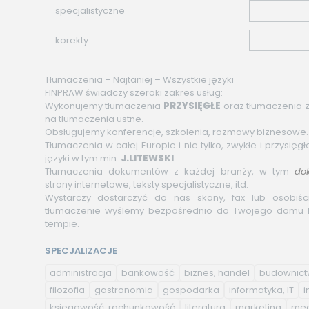
specjalistyczne
korekty
Tłumaczenia – Najtaniej – Wszystkie języki
FINPRAW świadczy szeroki zakres usług:
Wykonujemy tłumaczenia
PRZYSIĘGŁE
oraz tłumaczenia z
na tłumaczenia ustne.
Obsługujemy konferencje, szkolenia, rozmowy biznesowe.
Tłumaczenia w całej Europie i nie tylko, zwykłe i przysięg
języki w tym min.
J.LITEWSKI
Tłumaczenia dokumentów z każdej branży, w tym
do
strony internetowe, teksty specjalistyczne, itd.
Wystarczy dostarczyć do nas skany, fax lub osobiś
tłumaczenie wyślemy bezpośrednio do Twojego domu 
tempie.
SPECJALIZACJE
administracja
bankowość
biznes, handel
budownic
filozofia
gastronomia
gospodarka
informatyka, IT
i
księgowość, rachunkowość
literatura
marketing
med