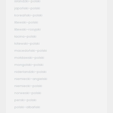
islandzki–polski
japoński–polski
koreański–polski
litewski–polski
litewski–rosyjski
łacina–polski
łotewski–polski
macedoński–polski
mołdawski–polski
mongolski–polski
niderlandzki–polski
niemiecki–angielski
niemiecki–polski
norweski–polski
perski–polski
polski–albański