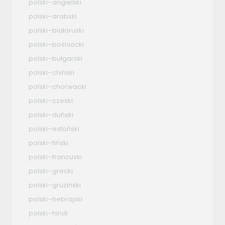
polski–angielski
polski–arabski
polski–białoruski
polski–bośniacki
polski–bułgarski
polski–chiński
polski–chorwacki
polski–czeski
polski–duński
polski–estoński
polski–fiński
polski–francuski
polski–grecki
polski–gruziński
polski–hebrajski
polski–hindi