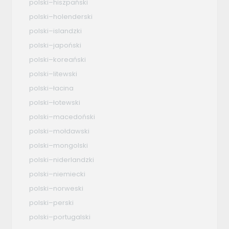
polski–hiszpański
polski–holenderski
polski–islandzki
polski–japoński
polski–koreański
polski–litewski
polski–łacina
polski–łotewski
polski–macedoński
polski–mołdawski
polski–mongolski
polski–niderlandzki
polski–niemiecki
polski–norweski
polski–perski
polski–portugalski