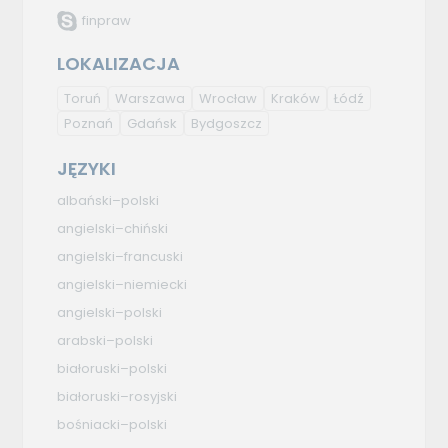
finpraw
LOKALIZACJA
Toruń
Warszawa
Wrocław
Kraków
Łódź
Poznań
Gdańsk
Bydgoszcz
JĘZYKI
albański–polski
angielski–chiński
angielski–francuski
angielski–niemiecki
angielski–polski
arabski–polski
białoruski–polski
białoruski–rosyjski
bośniacki–polski