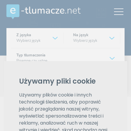
Z języka
Na język
Wybierz język
Wybierz język
Typ tłumaczenia
Pisemne czy ustne
Znajdź tłumacza
Używamy pliki cookie
Wyszukiwanie zaawansowane
Używamy plików cookie i innych
technologii śledzenia, aby poprawić
Reklama
jakość przeglądania naszej witryny,
wyświetlać spersonalizowane treści i
reklamy, analizować ruch w naszej
witrynie i wiedzieć, skąd pochodzą nasi