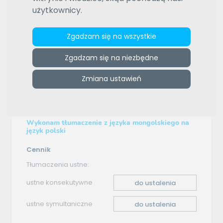
użytkownicy.
ZAMÓW REKLAMĘ W TYM MIEJSCU
e-tlumacze.net
>
FINPRAW
>
Oferta tłumaczenia -
Zgadzam się na wszystkie
mongolski–polski
Zgadzam się na niezbędne
Oferta tłumaczenia
Zmiana ustawień
mongolski–polski
Wykonam tłumaczenie z języka mongolskiego na
język polski
Cennik
Tłumaczenia ustne:
ustne konsekutywne
do ustalenia
ustne symultaniczne
do ustalenia