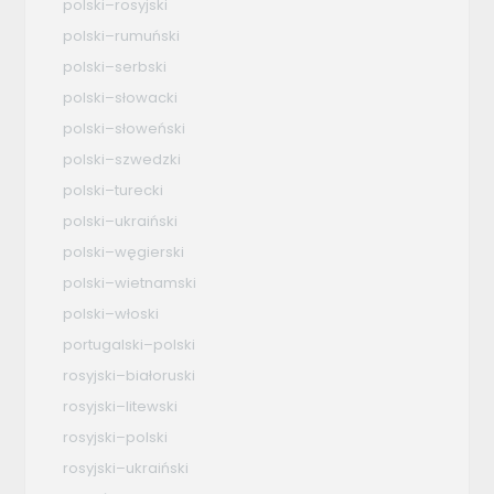
polski–rosyjski
polski–rumuński
polski–serbski
polski–słowacki
polski–słoweński
polski–szwedzki
polski–turecki
polski–ukraiński
polski–węgierski
polski–wietnamski
polski–włoski
portugalski–polski
rosyjski–białoruski
rosyjski–litewski
rosyjski–polski
rosyjski–ukraiński