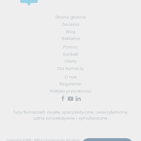
Strona główna
Zlecenia
Blog
Reklama
Pomoc
Kontakt
Oferty
Dla tłumaczy
O nas
Regulamin
Polityka prywatności
Typy tłumaczeń:
zwykłe
,
specjalistyczne
,
uwierzytelnione
,
ustne konsekutywne
i
symultaniczne
Copyright © 2009 - 2026
e-tlumacze.net
. All rights