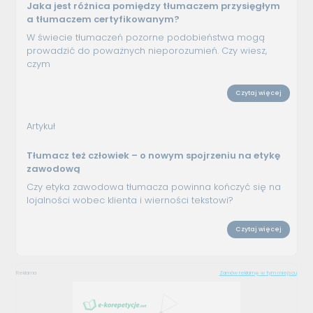
Jaka jest różnica pomiędzy tłumaczem przysięgłym
a tłumaczem certyfikowanym?
W świecie tłumaczeń pozorne podobieństwa mogą
prowadzić do poważnych nieporozumień. Czy wiesz,
czym
Czytaj więcej
Artykuł
Tłumacz też człowiek – o nowym spojrzeniu na etykę
zawodową
Czy etyka zawodowa tłumacza powinna kończyć się na
lojalności wobec klienta i wierności tekstowi?
Czytaj więcej
Reklama
Zamów reklamę w tym miejscu