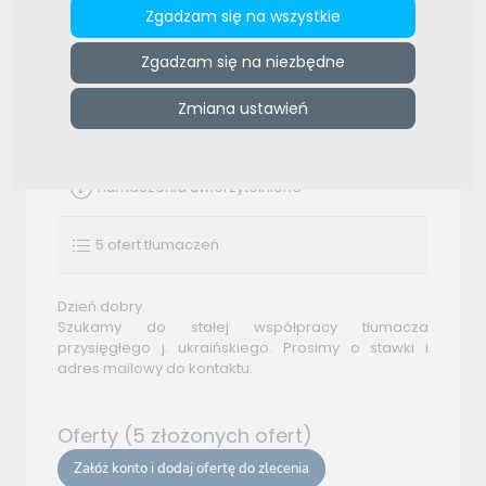
BTD Services
Zgadzam się na wszystkie
Zgadzam się na niezbędne
30.07.2025
Zmiana ustawień
Chcę otrzymywać oferty za całe zlecenie
Tłumaczenia uwierzytelnione
5 ofert tłumaczeń
Dzień dobry.
Szukamy do stałej współpracy tłumacza
przysięgłego j. ukraińskiego. Prosimy o stawki i
adres mailowy do kontaktu.
Oferty (5 złożonych ofert)
Załóż konto i dodaj ofertę do zlecenia