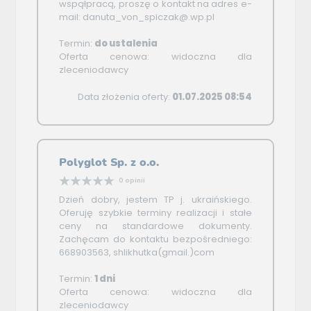
wspąłpracą, proszę o kontakt na adres e-
mail: danuta_von_spiczak@.wp.pl
Termin:
do ustalenia
Oferta cenowa: widoczna dla
zleceniodawcy
Data złożenia oferty:
01.07.2025 08:54
Polyglot Sp. z o.o.
0 opinii
Dzień dobry, jestem TP j. ukraińskiego.
Oferuję szybkie terminy realizacji i stałe
ceny na standardowe dokumenty.
Zachęcam do kontaktu bezpośredniego:
668903563, shlikhutka(gmail.)com
Termin:
1 dni
Oferta cenowa: widoczna dla
zleceniodawcy