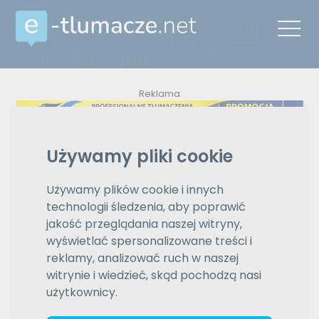
Reklama
ZAMÓW REKLAMĘ W TYM MIEJSCU
Używamy pliki cookie
e-tlumacze.net
>
Zlecenia
>
Stała współpraca;
Używamy plików cookie i innych
tłumaczenia przysiegłe
technologii śledzenia, aby poprawić
jakość przeglądania naszej witryny,
wyświetlać spersonalizowane treści i
ukraiński–polski
reklamy, analizować ruch w naszej
witrynie i wiedzieć, skąd pochodzą nasi
Stała współpraca; tłumaczenia przysiegłe
użytkownicy.