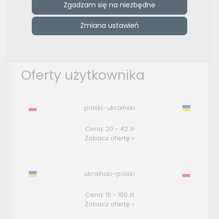
Zgadzam się na niezbędne
ZAMÓW REKLAMĘ W TYM MIEJSCU
Zmiana ustawień
e-tlumacze.net
>
Tłumacz przysięgły języka
ukraińskiego
Oferty użytkownika
polski–ukraiński
Cena: 20 - 42 zł
Zobacz ofertę »
ukraiński–polski
Cena: 15 - 100 zł
Zobacz ofertę »