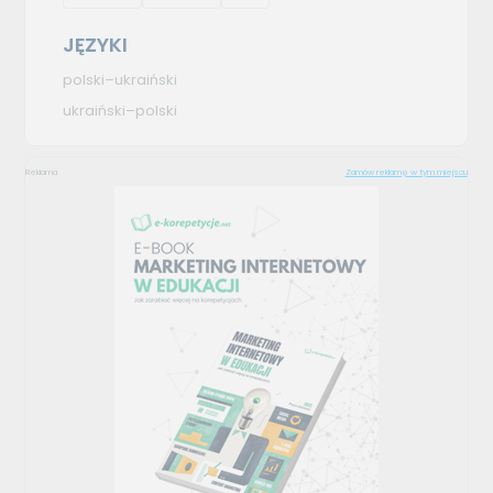
JĘZYKI
polski–ukraiński
ukraiński–polski
Reklama
Zamów reklamę w tym miejscu