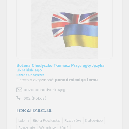
Bożena Chodyczko Tłumacz Przysięgły Języka
Ukraińskiego
Bożena Chodyczko
Ostatnia aktywność:
ponad miesiąc temu
bozenachodyczko@g...
602
(Pokaż)
LOKALIZACJA
Lublin
Biała Podlaska
Rzeszów
Katowice
Szczecin
Wrocław
Łódź