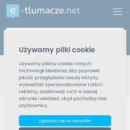
Z języka
Na język
Wybierz język
Wybierz język
Używamy pliki cookie
Typ tłumaczenia
Pisemne czy ustne
Używamy plików cookie i innych
technologii śledzenia, aby poprawić
Znajdź tłumacza
jakość przeglądania naszej witryny,
wyświetlać spersonalizowane treści i
reklamy, analizować ruch w naszej
Wyszukiwanie zaawansowane
witrynie i wiedzieć, skąd pochodzą nasi
użytkownicy.
Reklama
Zgadzam się na wszystkie