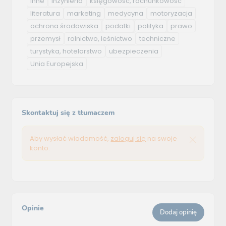
inne
inżynieria
księgowość, rachunkowość
literatura
marketing
medycyna
motoryzacja
ochrona środowiska
podatki
polityka
prawo
przemysł
rolnictwo, leśnictwo
techniczne
turystyka, hotelarstwo
ubezpieczenia
Unia Europejska
Skontaktuj się z tłumaczem
Aby wysłać wiadomość,
zaloguj się
na swoje
konto.
Opinie
Dodaj opinię