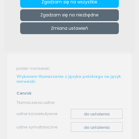
Zgadzam się na wszystkie
ZAMÓW REKLAMĘ W TYM MIEJSCU
Zgadzam się na niezbędne
e-tlumacze.net
>
ZMTrans Biuro Tłumaczeń Szkolenia
Językowe
>
Oferta tłumaczenia - polski–norweski
Zmiana ustawień
Oferta tłumaczenia
polski–norweski
Wykonam tłumaczenie z języka polskiego na język
norweski
Cennik
Tłumaczenia ustne:
ustne konsekutywne
do ustalenia
ustne symultaniczne
do ustalenia