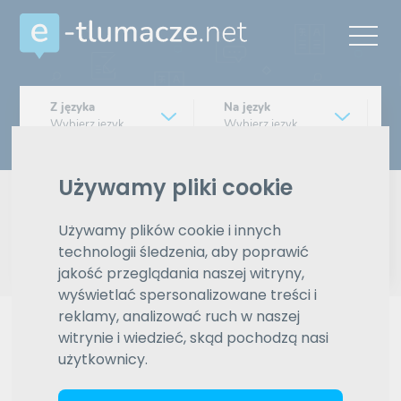
Z języka
Na język
Wybierz język
Wybierz język
Typ tłumaczenia
Używamy pliki cookie
Pisemne czy ustne
Używamy plików cookie i innych
Znajdź tłumacza
technologii śledzenia, aby poprawić
jakość przeglądania naszej witryny,
Wyszukiwanie zaawansowane
wyświetlać spersonalizowane treści i
reklamy, analizować ruch w naszej
Reklama
witrynie i wiedzieć, skąd pochodzą nasi
użytkownicy.