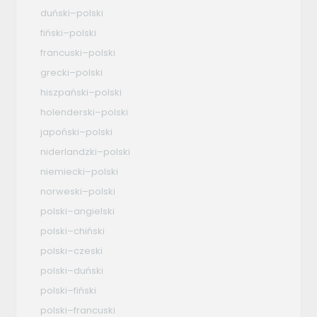
duński–polski
fiński–polski
francuski–polski
grecki–polski
hiszpański–polski
holenderski–polski
japoński–polski
niderlandzki–polski
niemiecki–polski
norweski–polski
polski–angielski
polski–chiński
polski–czeski
polski–duński
polski–fiński
polski–francuski