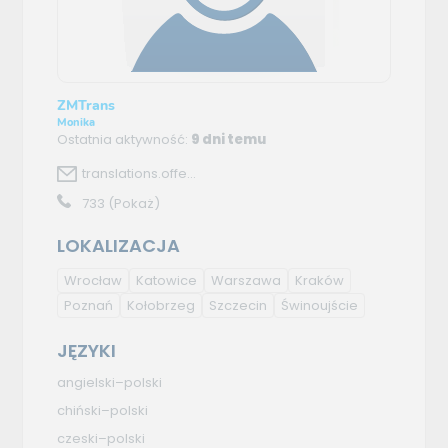
ZMTrans
Monika
Ostatnia aktywność:
9 dni temu
translations.offe...
733
(Pokaż)
LOKALIZACJA
Wrocław
Katowice
Warszawa
Kraków
Poznań
Kołobrzeg
Szczecin
Świnoujście
JĘZYKI
angielski–polski
chiński–polski
czeski–polski