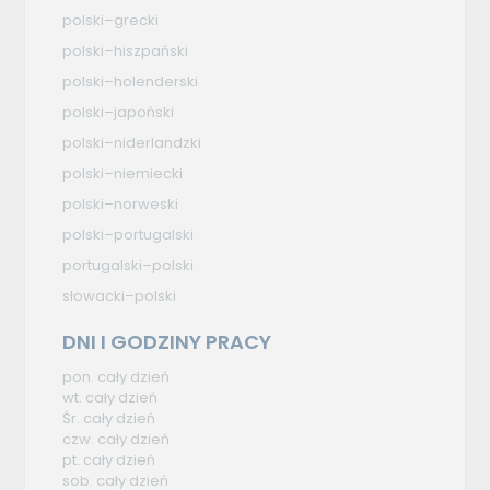
polski–grecki
polski–hiszpański
polski–holenderski
polski–japoński
polski–niderlandzki
polski–niemiecki
polski–norweski
polski–portugalski
portugalski–polski
słowacki–polski
DNI I GODZINY PRACY
pon. cały dzień
wt. cały dzień
Śr. cały dzień
czw. cały dzień
pt. cały dzień
sob. cały dzień