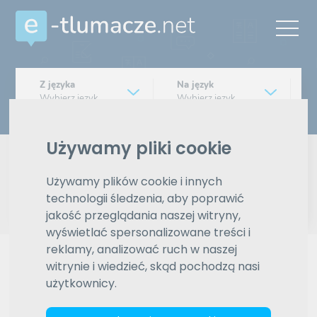
Z języka
Na język
Wybierz język
Wybierz język
Typ tłumaczenia
Używamy pliki cookie
Pisemne czy ustne
Używamy plików cookie i innych
Znajdź tłumacza
technologii śledzenia, aby poprawić
jakość przeglądania naszej witryny,
Wyszukiwanie zaawansowane
wyświetlać spersonalizowane treści i
reklamy, analizować ruch w naszej
Reklama
witrynie i wiedzieć, skąd pochodzą nasi
użytkownicy.
ZAMÓW REKLAMĘ W TYM MIEJSCU