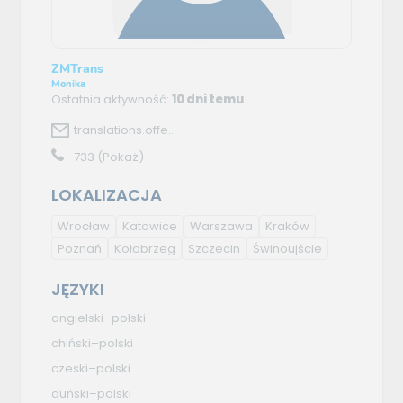
ZMTrans
Monika
Ostatnia aktywność:
10 dni temu
translations.offe...
733
(Pokaż)
LOKALIZACJA
Wrocław
Katowice
Warszawa
Kraków
Poznań
Kołobrzeg
Szczecin
Świnoujście
JĘZYKI
angielski–polski
chiński–polski
czeski–polski
duński–polski