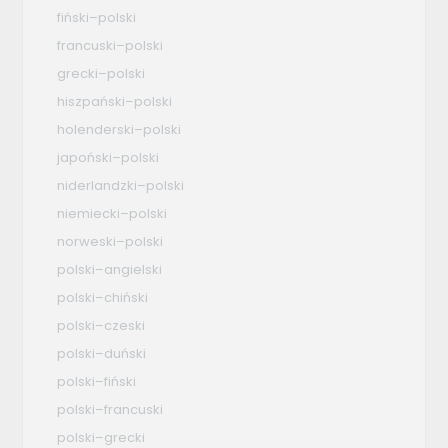
fiński–polski
francuski–polski
grecki–polski
hiszpański–polski
holenderski–polski
japoński–polski
niderlandzki–polski
niemiecki–polski
norweski–polski
polski–angielski
polski–chiński
polski–czeski
polski–duński
polski–fiński
polski–francuski
polski–grecki