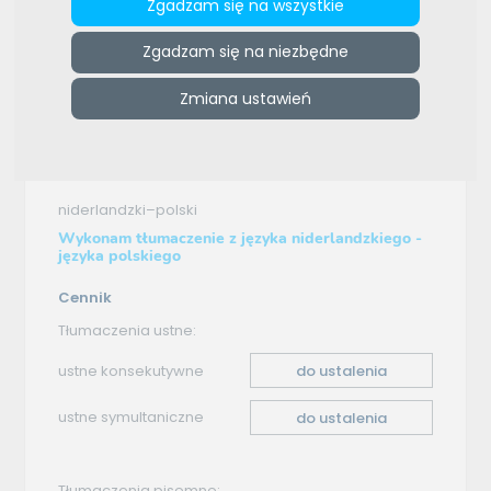
Zgadzam się na wszystkie
e-tlumacze.net
>
ZMTrans Biuro Tłumaczeń Szkolenia
Zgadzam się na niezbędne
Językowe
>
Oferta tłumaczenia - niderlandzki–polski
Zmiana ustawień
Oferta tłumaczenia
niderlandzki–polski
Wykonam tłumaczenie z języka niderlandzkiego -
języka polskiego
Cennik
Tłumaczenia ustne:
ustne konsekutywne
do ustalenia
ustne symultaniczne
do ustalenia
Tłumaczenia pisemne: