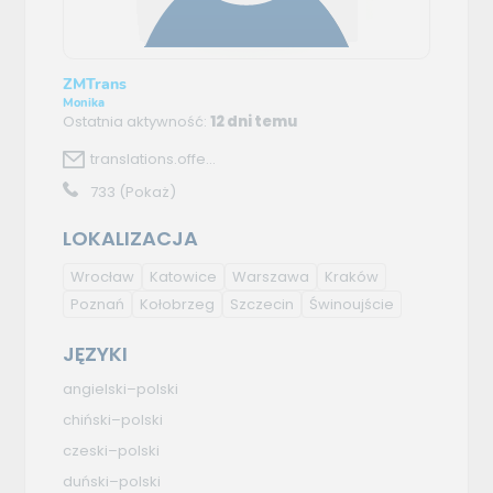
ZMTrans
Monika
Ostatnia aktywność:
12 dni temu
translations.offe...
733
(Pokaż)
LOKALIZACJA
Wrocław
Katowice
Warszawa
Kraków
Poznań
Kołobrzeg
Szczecin
Świnoujście
JĘZYKI
angielski–polski
chiński–polski
czeski–polski
duński–polski