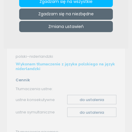
Zgadzam się na wszystkie
e-tlumacze.net
>
ZMTrans Biuro Tłumaczeń Szkolenia
Zgadzam się na niezbędne
Językowe
>
Oferta tłumaczenia - polski–niderlandzki
Zmiana ustawień
Oferta tłumaczenia
polski–niderlandzki
Wykonam tłumaczenie z języka polskiego na język
niderlandzki
Cennik
Tłumaczenia ustne:
ustne konsekutywne
do ustalenia
ustne symultaniczne
do ustalenia
Tłumaczenia pisemne: