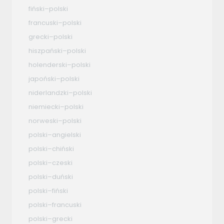
fiński–polski
francuski–polski
grecki–polski
hiszpański–polski
holenderski–polski
japoński–polski
niderlandzki–polski
niemiecki–polski
norweski–polski
polski–angielski
polski–chiński
polski–czeski
polski–duński
polski–fiński
polski–francuski
polski–grecki