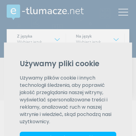
Z języka
Na język
Wybierz język
Wybierz język
Typ tłumaczenia
Używamy pliki cookie
Pisemne czy ustne
Używamy plików cookie i innych
Znajdź tłumacza
technologii śledzenia, aby poprawić
jakość przeglądania naszej witryny,
Wyszukiwanie zaawansowane
wyświetlać spersonalizowane treści i
reklamy, analizować ruch w naszej
Reklama
witrynie i wiedzieć, skąd pochodzą nasi
użytkownicy.
ZAMÓW REKLAMĘ W TYM MIEJSCU